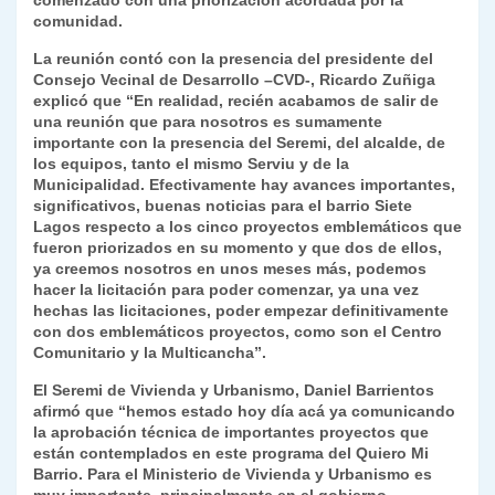
comenzado con una priorización acordada por la
y
comunidad.
La reunión contó con la presencia del presidente del
Consejo Vecinal de Desarrollo –CVD-, Ricardo Zuñiga
explicó que “En realidad, recién acabamos de salir de
una reunión que para nosotros es sumamente
importante con la presencia del Seremi, del alcalde, de
los equipos, tanto el mismo Serviu y de la
Municipalidad. Efectivamente hay avances importantes,
significativos, buenas noticias para el barrio Siete
Lagos respecto a los cinco proyectos emblemáticos que
fueron priorizados en su momento y que dos de ellos,
ya creemos nosotros en unos meses más, podemos
hacer la licitación para poder comenzar, ya una vez
hechas las licitaciones, poder empezar definitivamente
con dos emblemáticos proyectos, como son el Centro
Comunitario y la Multicancha”.
El Seremi de Vivienda y Urbanismo, Daniel Barrientos
afirmó que “hemos estado hoy día acá ya comunicando
la aprobación técnica de importantes proyectos que
están contemplados en este programa del Quiero Mi
Barrio. Para el Ministerio de Vivienda y Urbanismo es