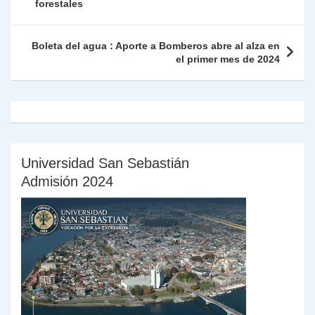
p
o
k
forestales
n
tir
entradas
k
dl
Boleta del agua : Aporte a Bomberos abre al alza en
y
el primer mes de 2024
Universidad San Sebastián
Admisión 2024