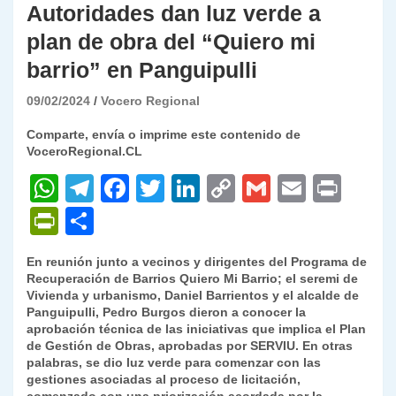
Autoridades dan luz verde a
plan de obra del “Quiero mi
barrio” en Panguipulli
09/02/2024
Vocero Regional
Comparte, envía o imprime este contenido de
VoceroRegional.CL
W
T
F
T
Li
C
G
E
P
h
el
a
w
n
o
m
m
ri
P
C
at
e
c
itt
k
p
ai
ai
nt
ri
o
En reunión junto a vecinos y dirigentes del Programa de
s
gr
e
er
e
y
l
l
nt
m
Recuperación de Barrios Quiero Mi Barrio; el seremi de
A
a
b
dI
Li
Vivienda y urbanismo, Daniel Barrientos y el alcalde de
Fr
p
Panguipulli, Pedro Burgos dieron a conocer la
p
m
o
n
n
ie
ar
aprobación técnica de las iniciativas que implica el Plan
de Gestión de Obras, aprobadas por SERVIU. En otras
p
o
k
n
tir
palabras, se dio luz verde para comenzar con las
k
gestiones asociadas al proceso de licitación,
dl