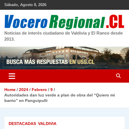
Skip
Sábado, Agosto 8, 2026
to
content
Noticias de interés ciudadano de Valdivia y El Ranco desde
2013.
Home
2024
Febrero
9
Autoridades dan luz verde a plan de obra del “Quiero mi
barrio” en Panguipulli
DESTACADAS
VALDIVIA