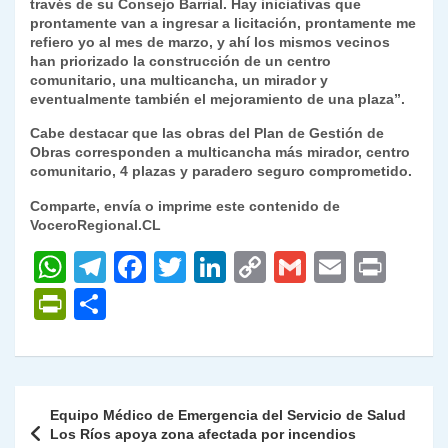
través de su Consejo Barrial. Hay iniciativas que
prontamente van a ingresar a licitación, prontamente me
refiero yo al mes de marzo, y ahí los mismos vecinos
han priorizado la construcción de un centro
comunitario, una multicancha, un mirador y
eventualmente también el mejoramiento de una plaza”.
Cabe destacar que las obras del Plan de Gestión de
Obras corresponden a multicancha más mirador, centro
comunitario, 4 plazas y paradero seguro comprometido.
Comparte, envía o imprime este contenido de
VoceroRegional.CL
W
T
F
T
Li
C
G
E
P
h
el
a
w
n
o
m
m
ri
P
C
at
e
c
itt
k
p
ai
ai
nt
ri
o
s
gr
e
er
e
y
l
l
nt
m
A
a
b
dI
Li
Fr
p
Navegación
Equipo Médico de Emergencia del Servicio de Salud
p
m
o
n
n
ie
ar
de
Los Ríos apoya zona afectada por incendios