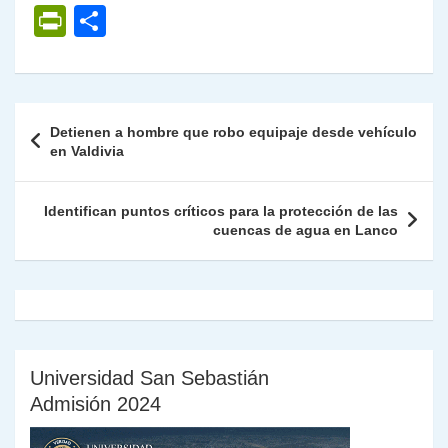
h
el
a
w
n
o
m
m
ri
P
C
at
e
c
itt
k
p
ai
ai
nt
ri
o
s
gr
e
er
e
y
l
l
nt
m
A
a
b
dI
Li
Fr
p
Navegación
Detienen a hombre que robo equipaje desde vehículo
p
m
o
n
n
ie
ar
de
en Valdivia
p
o
k
n
tir
entradas
k
dl
Identifican puntos críticos para la protección de las
cuencas de agua en Lanco
y
Universidad San Sebastián
Admisión 2024