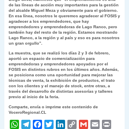
de las líneas de acción muy importantes para la gestión
del alcalde Miguel Meza y obviamente para el gobierno.
En esa línea, nosotros le queremos agradecer al FOSIS y
agradecer a los emprendedores, que hay
emprendedores y emprendedoras de Lago Ranco, pero
también hay del resto de la región. Estamos mostrando
Lago Ranco, a la región y al país y eso es para nosotros
un gran orgullo”.
La muestra, que se realizó los días 2 y 3 de febrero,
aportó un espacio de comercialización para
emprendedoras y emprendedores apoyados por el
FOSIS en distintos rubros en los últimos años. Además,
se posiciona como una oportunidad para mejorar las
técnicas de venta, la exhibición de productos, el trato
con los clientes y el manejo de stock, entre otras, a
través del desarrollo de distintas asesorías y talleres
previo al inicio de la feria.
Comparte, envía o imprime este contenido de
VoceroRegional.CL
W
T
F
T
Li
C
G
E
P