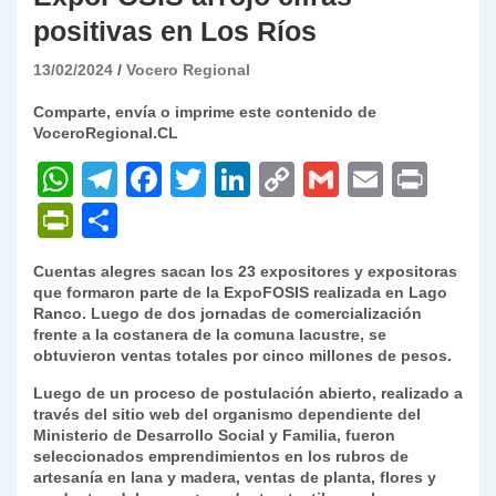
positivas en Los Ríos
13/02/2024
Vocero Regional
Comparte, envía o imprime este contenido de
VoceroRegional.CL
W
T
F
T
Li
C
G
E
P
h
el
a
w
n
o
m
m
ri
P
C
at
e
c
itt
k
p
ai
ai
nt
ri
o
Cuentas alegres sacan los 23 expositores y expositoras
s
gr
e
er
e
y
l
l
nt
m
que formaron parte de la ExpoFOSIS realizada en Lago
A
a
b
dI
Li
Ranco. Luego de dos jornadas de comercialización
Fr
p
frente a la costanera de la comuna lacustre, se
p
m
o
n
n
ie
ar
obtuvieron ventas totales por cinco millones de pesos.
p
o
k
n
tir
Luego de un proceso de postulación abierto, realizado a
través del sitio web del organismo dependiente del
k
dl
Ministerio de Desarrollo Social y Familia, fueron
seleccionados emprendimientos en los rubros de
y
artesanía en lana y madera, ventas de planta, flores y