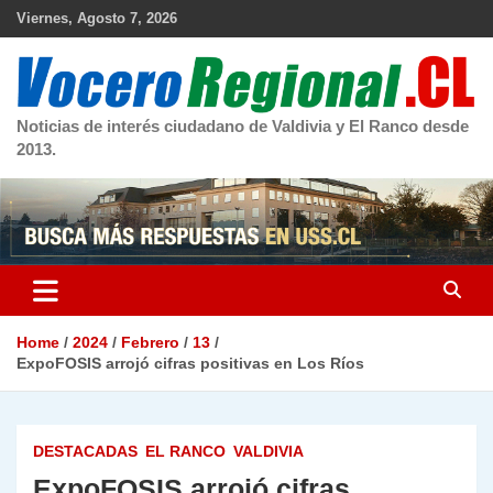
Skip
Viernes, Agosto 7, 2026
to
content
Noticias de interés ciudadano de Valdivia y El Ranco desde
2013.
Home
2024
Febrero
13
ExpoFOSIS arrojó cifras positivas en Los Ríos
DESTACADAS
EL RANCO
VALDIVIA
ExpoFOSIS arrojó cifras