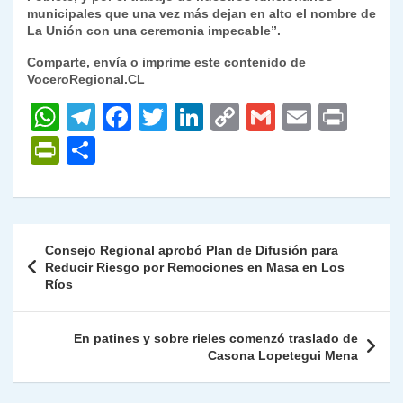
municipales que una vez más dejan en alto el nombre de
La Unión con una ceremonia impecable”.
Comparte, envía o imprime este contenido de
VoceroRegional.CL
W
T
F
T
Li
C
G
E
P
h
el
a
w
n
o
m
m
ri
P
C
at
e
c
itt
k
p
ai
ai
nt
ri
o
s
gr
e
er
e
y
l
l
nt
m
A
a
b
dI
Li
Fr
p
Navegación
Consejo Regional aprobó Plan de Difusión para
p
m
o
n
n
ie
ar
de
Reducir Riesgo por Remociones en Masa en Los
p
o
k
Ríos
n
tir
entradas
k
dl
En patines y sobre rieles comenzó traslado de
y
Casona Lopetegui Mena