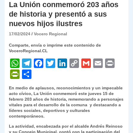
La Unión conmemoró 203 años
de historia y presentó a sus
nuevos hijos ilustres
17/02/2024
Vocero Regional
Comparte, envía o imprime este contenido de
VoceroRegional.CL
W
T
F
T
Li
C
G
E
P
h
el
a
w
n
o
m
m
ri
P
C
at
e
c
itt
k
p
ai
ai
nt
ri
o
En medio de aplausos, reconocimientos y un impecable
s
gr
e
er
e
y
l
l
nt
m
acto cívico, La Unión conmemoró este jueves 15 de
A
a
b
dI
Li
febrero 203 años de historia, rememorando a personajes
Fr
p
vitales para el desarrollo de la comuna y destacando a
p
m
o
n
n
ie
ar
líderes sociales, deportivos y culturales
contemporáneos.
p
o
k
n
tir
La actividad, encabezada por el alcalde Andrés Reinoso
k
dl
y su Concejo Municipal, contó con la participación del