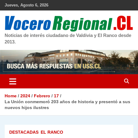
Skip
Jueves, Agosto 6, 2026
to
content
Noticias de interés ciudadano de Valdivia y El Ranco desde
2013.
Home
2024
Febrero
17
La Unión conmemoró 203 años de historia y presentó a sus
nuevos hijos ilustres
DESTACADAS
EL RANCO