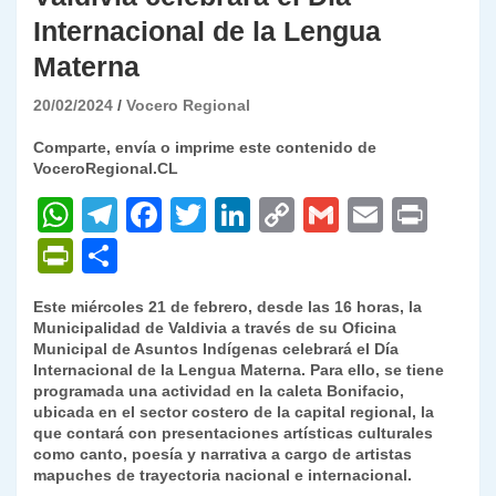
Internacional de la Lengua
Materna
20/02/2024
Vocero Regional
Comparte, envía o imprime este contenido de
VoceroRegional.CL
W
T
F
T
Li
C
G
E
P
h
el
a
w
n
o
m
m
ri
P
C
at
e
c
itt
k
p
ai
ai
nt
ri
o
Este miércoles 21 de febrero, desde las 16 horas, la
s
gr
e
er
e
y
l
l
nt
m
Municipalidad de Valdivia a través de su Oficina
A
a
b
dI
Li
Municipal de Asuntos Indígenas celebrará el Día
Fr
p
Internacional de la Lengua Materna. Para ello, se tiene
p
m
o
n
n
ie
ar
programada una actividad en la caleta Bonifacio,
ubicada en el sector costero de la capital regional, la
p
o
k
n
tir
que contará con presentaciones artísticas culturales
k
como canto, poesía y narrativa a cargo de artistas
dl
mapuches de trayectoria nacional e internacional.