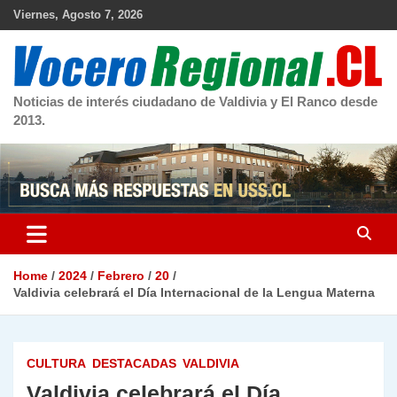
Skip
Viernes, Agosto 7, 2026
to
content
Noticias de interés ciudadano de Valdivia y El Ranco desde
2013.
Home
2024
Febrero
20
Valdivia celebrará el Día Internacional de la Lengua Materna
CULTURA
DESTACADAS
VALDIVIA
Valdivia celebrará el Día