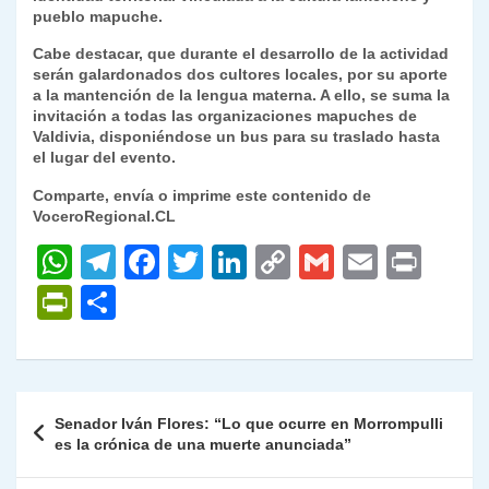
pueblo mapuche.
Cabe destacar, que durante el desarrollo de la actividad
serán galardonados dos cultores locales, por su aporte
a la mantención de la lengua materna. A ello, se suma la
invitación a todas las organizaciones mapuches de
Valdivia, disponiéndose un bus para su traslado hasta
el lugar del evento.
Comparte, envía o imprime este contenido de
VoceroRegional.CL
W
T
F
T
Li
C
G
E
P
h
el
a
w
n
o
m
m
ri
P
C
at
e
c
itt
k
p
ai
ai
nt
ri
o
s
gr
e
er
e
y
l
l
nt
m
A
a
b
dI
Li
Fr
p
Navegación
Senador Iván Flores: “Lo que ocurre en Morrompulli
p
m
o
n
n
ie
ar
de
es la crónica de una muerte anunciada”
p
o
k
n
tir
entradas