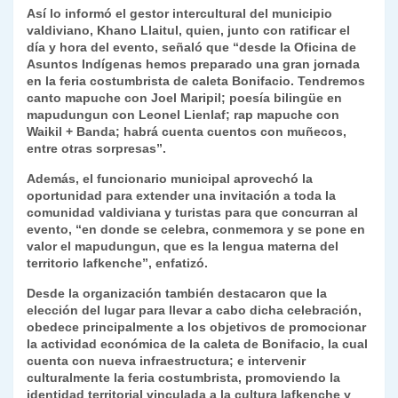
y
Así lo informó el gestor intercultural del municipio
valdiviano, Khano Llaitul, quien, junto con ratificar el
día y hora del evento, señaló que “desde la Oficina de
Asuntos Indígenas hemos preparado una gran jornada
en la feria costumbrista de caleta Bonifacio. Tendremos
canto mapuche con Joel Maripil; poesía bilingüe en
mapudungun con Leonel Lienlaf; rap mapuche con
Waikil + Banda; habrá cuenta cuentos con muñecos,
entre otras sorpresas”.
Además, el funcionario municipal aprovechó la
oportunidad para extender una invitación a toda la
comunidad valdiviana y turistas para que concurran al
evento, “en donde se celebra, conmemora y se pone en
valor el mapudungun, que es la lengua materna del
territorio lafkenche”, enfatizó.
Desde la organización también destacaron que la
elección del lugar para llevar a cabo dicha celebración,
obedece principalmente a los objetivos de promocionar
la actividad económica de la caleta de Bonifacio, la cual
cuenta con nueva infraestructura; e intervenir
culturalmente la feria costumbrista, promoviendo la
identidad territorial vinculada a la cultura lafkenche y