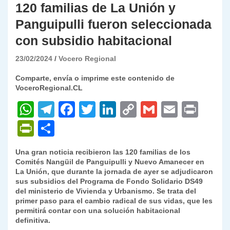
120 familias de La Unión y
Panguipulli fueron seleccionada
con subsidio habitacional
23/02/2024
Vocero Regional
Comparte, envía o imprime este contenido de
VoceroRegional.CL
W
T
F
T
Li
C
G
E
P
h
el
a
w
n
o
m
m
ri
P
C
at
e
c
itt
k
p
ai
ai
nt
ri
o
Una gran noticia recibieron las 120 familias de los
s
gr
e
er
e
y
l
l
nt
m
Comités Nangüil de Panguipulli y Nuevo Amanecer en
A
a
b
dI
Li
La Unión, que durante la jornada de ayer se adjudicaron
Fr
p
sus subsidios del Programa de Fondo Solidario DS49
p
m
o
n
n
ie
ar
del ministerio de Vivienda y Urbanismo. Se trata del
primer paso para el cambio radical de sus vidas, que les
p
o
k
n
tir
permitirá contar con una solución habitacional
k
definitiva.
dl