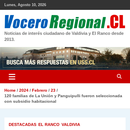
Skip
Lunes, Agosto 10, 2026
to
content
Noticias de interés ciudadano de Valdivia y El Ranco desde
2013.
Home
2024
Febrero
23
120 familias de La Unión y Panguipulli fueron seleccionada
con subsidio habitacional
DESTACADAS
EL RANCO
VALDIVIA