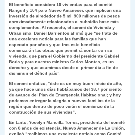
El beneficio considera 16 viviendas para el comité
y
Nanguil y 104 para Nuevo Amanecer, que implican una
inversión de alrededor de 5 mil 900 millones de pesos
aproximadamente relacionados al subsidio base más
complementos. Al respecto, el seremi de Vivienda y
Urbanismo, Daniel Barrientos afirmó que “se trata de
una excelente noticia para las familias que han
esperado por años y que tras este beneficio
comenzarán las obras que permitirá contar con su
vivienda, que para el Gobierno del presidente Gabriel
Boric y para nuestro ministro Carlos Montes, es un
derecho y que asumimos desde el primer día a fin de
disminuir el déficit país”.
El seremi enfatizó, “éste es un muy buen inicio de año,
ya que hace unos días hablábamos del 38,7 por ciento
de avance del Plan de Emergencia Habitacional; y hoy
podemos entregar la alegría a nuevas familias de la
región que dentro de poco verán el comienzo de la
construcción de sus viviendas”.
En tanto, Yocelyn Mancilla Torres, presidenta del comité
con 8 años de existencia, Nuevo Amanecer de La Unión,
explicó “recibimos una excelente noticia como Comité