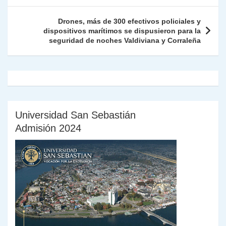
p
o
k
n
tir
entradas
k
dl
Drones, más de 300 efectivos policiales y
dispositivos marítimos se dispusieron para la
y
seguridad de noches Valdiviana y Corraleña
Universidad San Sebastián
Admisión 2024