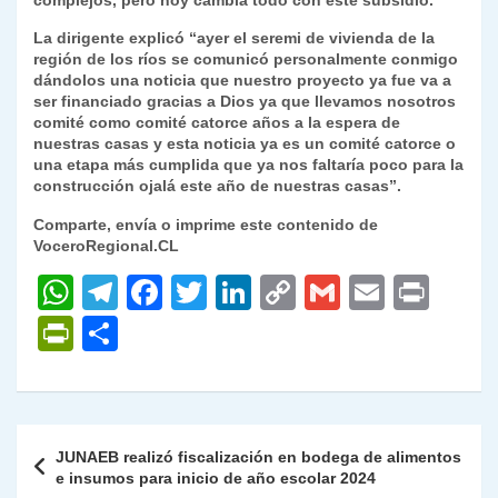
complejos, pero hoy cambia todo con este subsidio.
La dirigente explicó “ayer el seremi de vivienda de la
región de los ríos se comunicó personalmente conmigo
dándolos una noticia que nuestro proyecto ya fue va a
ser financiado gracias a Dios ya que llevamos nosotros
comité como comité catorce años a la espera de
nuestras casas y esta noticia ya es un comité catorce o
una etapa más cumplida que ya nos faltaría poco para la
construcción ojalá este año de nuestras casas”.
Comparte, envía o imprime este contenido de
VoceroRegional.CL
W
T
F
T
Li
C
G
E
P
h
el
a
w
n
o
m
m
ri
P
C
at
e
c
itt
k
p
ai
ai
nt
ri
o
s
gr
e
er
e
y
l
l
nt
m
A
a
b
dI
Li
Fr
p
Navegación
JUNAEB realizó fiscalización en bodega de alimentos
p
m
o
n
n
ie
ar
de
e insumos para inicio de año escolar 2024