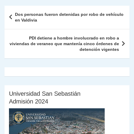
nt
m
A
a
b
dI
Li
Fr
p
Navegación
Dos personas fueron detenidas por robo de vehículo
p
m
o
n
n
ie
ar
de
en Valdivia
p
o
k
n
tir
entradas
k
dl
PDI detiene a hombre involucrado en robo a
viviendas de veraneo que mantenía cinco órdenes de
y
detención vigentes
Universidad San Sebastián
Admisión 2024