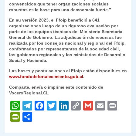
convencidos que tener organizaciones sociales
robustas es la base para una democracia fuerte.”
En su versión 2023, el Ffoip benefició a 641
organizaciones luego de un riguroso evaluación por
parte de los equipos técnicos del Ministerio Secretaría
General de Gobierno. La adjudicación de recursos fue
realizada por los consejos nacional y regional del Ffoip,
conformados por representantes de la sociedad civil,
los gobiernos regionales y los ministerios de Desarrollo
Social y Hacienda.
Las bases y postulaciones al Ffoip están disponibles en
www.fondodefortalecimiento.gob.cl
.
Comparte, envía o imprime este contenido de
VoceroRegional.CL
W
T
F
T
Li
C
G
E
P
h
el
a
w
n
o
m
m
ri
P
C
at
e
c
itt
k
p
ai
ai
nt
ri
o
s
gr
e
er
e
y
l
l