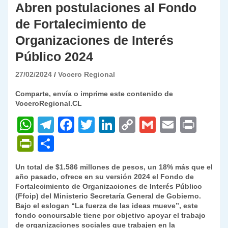
Abren postulaciones al Fondo
de Fortalecimiento de
Organizaciones de Interés
Público 2024
27/02/2024
Vocero Regional
Comparte, envía o imprime este contenido de
VoceroRegional.CL
W
T
F
T
Li
C
G
E
P
h
el
a
w
n
o
m
m
ri
P
C
at
e
c
itt
k
p
ai
ai
nt
ri
o
Un total de $1.586 millones de pesos, un 18% más que el
s
gr
e
er
e
y
l
l
nt
m
año pasado, ofrece en su versión 2024 el Fondo de
A
a
b
dI
Li
Fortalecimiento de Organizaciones de Interés Público
Fr
p
(Ffoip) del Ministerio Secretaría General de Gobierno.
p
m
o
n
n
ie
ar
Bajo el eslogan “La fuerza de las ideas mueve”, este
fondo concursable tiene por objetivo apoyar el trabajo
p
o
k
n
tir
de organizaciones sociales que trabajen en la