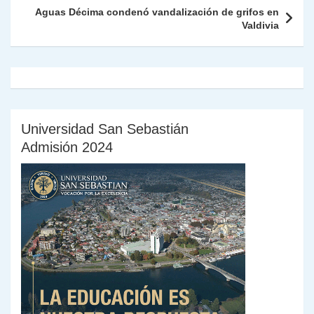
k
dl
Aguas Décima condenó vandalización de grifos en
Valdivia
y
Universidad San Sebastián
Admisión 2024