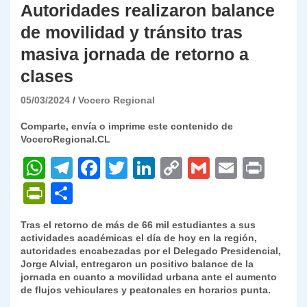
Autoridades realizaron balance
de movilidad y tránsito tras
masiva jornada de retorno a
clases
05/03/2024
Vocero Regional
Comparte, envía o imprime este contenido de
VoceroRegional.CL
W
T
F
T
Li
C
G
E
P
h
el
a
w
n
o
m
m
ri
P
C
at
e
c
itt
k
p
ai
ai
nt
ri
o
Tras el retorno de más de 66 mil estudiantes a sus
s
gr
e
er
e
y
l
l
nt
m
actividades académicas el día de hoy en la región,
A
a
b
dI
Li
autoridades encabezadas por el Delegado Presidencial,
Fr
p
Jorge Alvial, entregaron un positivo balance de la
p
m
o
n
n
ie
ar
jornada en cuanto a movilidad urbana ante el aumento
de flujos vehiculares y peatonales en horarios punta.
p
o
k
n
tir