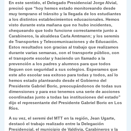
En este sentido, el Delegado Presidencial Jorge Alvial,
k
dl
precisó que “hoy hemos estado monitoreando desde
muy temprano el tránsito y la llegada de los estudiantes
y
a los distintos establecimientos educacionales. Hemos
visto durante esta mañana que no hubo incidentes,
chequeando que todo funcione correctamente junto a
Carabineros, la alcaldesa Carla Amtmann; y los seremis
de Transportes y Telecomunicaciones y de Educación.
Estos resultados son gracias al trabajo que realizamos
durante varias semanas, con el transporte público, con
el transporte escolar y haciendo un llamado a la
prevención a los padres y alumnos para que todos
lleguen con seguridad a sus colegios. Esperamos que
este año escolar sea exitoso para todas y todos, así lo
hemos estado planteando desde el Gobierno del
Presidente Gabriel Boric, preocupándonos de todas sus
dimensiones y para eso tenemos una serie de acciones
coordinadas junto a todas las instituciones del estado”
dijo el representante del Presidente Gabriel Boric en Los
Ríos.
A su vez, el seremi del MTT en la región, Jean Ugarte,
destacó el trabajo realizado entre la Delegación
Presidencial, el municipio de Valdivia, Carabineros y la