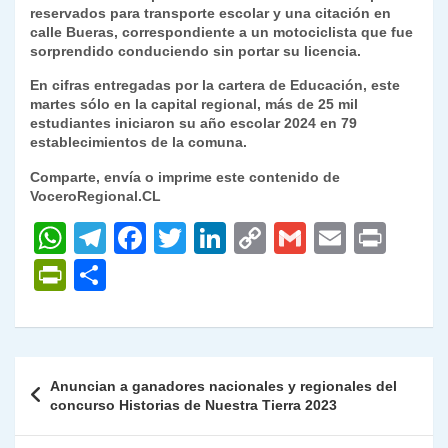
reservados para transporte escolar y una citación en
calle Bueras, correspondiente a un motociclista que fue
sorprendido conduciendo sin portar su licencia.
En cifras entregadas por la cartera de Educación, este
martes sólo en la capital regional, más de 25 mil
estudiantes iniciaron su año escolar 2024 en 79
establecimientos de la comuna.
Comparte, envía o imprime este contenido de
VoceroRegional.CL
W
T
F
T
Li
C
G
E
P
h
el
a
w
n
o
m
m
ri
P
C
at
e
c
itt
k
p
ai
ai
nt
ri
o
s
gr
e
er
e
y
l
l
nt
m
A
a
b
dI
Li
Fr
p
Navegación
Anuncian a ganadores nacionales y regionales del
p
m
o
n
n
ie
ar
de
concurso Historias de Nuestra Tierra 2023
p
o
k
n
tir
entradas