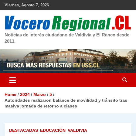
Skip
Viernes, Agosto 7, 2026
to
content
Noticias de interés ciudadano de Valdivia y El Ranco desde
2013.
Home
2024
Marzo
5
Autoridades realizaron balance de movilidad y tránsito tras
masiva jornada de retorno a clases
DESTACADAS
EDUCACIÓN
VALDIVIA