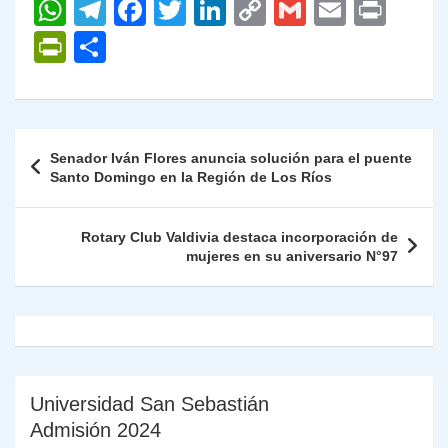
W
T
F
T
Li
C
G
E
P
h
el
a
w
n
o
m
m
ri
P
C
at
e
c
itt
k
p
ai
ai
nt
ri
o
s
gr
e
er
e
y
l
l
nt
m
A
a
b
dI
Li
Fr
p
Navegación
Senador Iván Flores anuncia solución para el puente
p
m
o
n
n
ie
ar
de
Santo Domingo en la Región de Los Ríos
p
o
k
n
tir
entradas
k
dl
Rotary Club Valdivia destaca incorporación de
mujeres en su aniversario N°97
y
Universidad San Sebastián
Admisión 2024