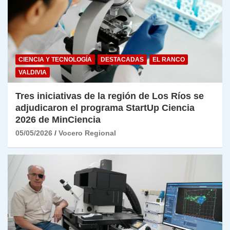
CIENCIA Y TECNOLOGÍA
DESTACADAS
EL RANCO
VALDIVIA
Tres iniciativas de la región de Los Ríos se
adjudicaron el programa StartUp Ciencia
2026 de MinCiencia
05/05/2026
Vocero Regional