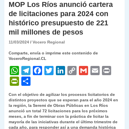
MOP Los Ríos anunció cartera
de licitaciones para 2024 con
histórico presupuesto de 221
mil millones de pesos
11/03/2024
Vocero Regional
Comparte, envía o imprime este contenido de
VoceroRegional.CL
W
T
F
T
Li
C
G
E
P
h
el
a
w
n
o
m
m
ri
P
C
at
e
c
itt
k
p
ai
ai
nt
ri
o
Con el objetivo de agilizar los procesos licitatorios de
s
gr
e
er
e
y
l
l
nt
m
distintos proyectos que se esperan para el año 2024 en
A
a
b
dI
Li
la región, la Seremi de Obras Públicas en Los Ríos
Fr
p
anunció un total 72 licitaciones para los próximos
p
m
o
n
n
ie
ar
meses, a fin de terminar con la práctica de licitar la
mayoría de las iniciativas durante el último trimestre de
p
o
k
n
tir
cada año, para responder así a una demanda histórica