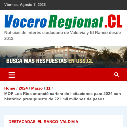
Skip
Viernes, Agosto 7, 2026
to
content
Noticias de interés ciudadano de Valdivia y El Ranco desde
2013.
Home
2024
Marzo
11
MOP Los Ríos anunció cartera de licitaciones para 2024 con
histórico presupuesto de 221 mil millones de pesos
DESTACADAS
EL RANCO
VALDIVIA