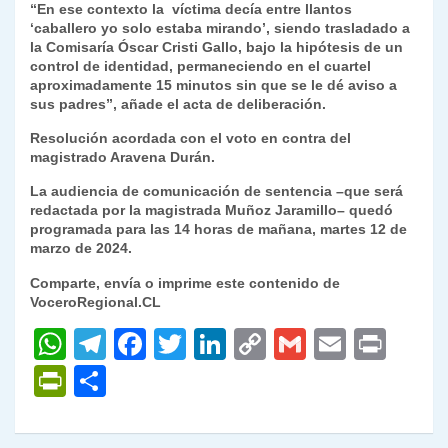
“En ese contexto la víctima decía entre llantos
‘caballero yo solo estaba mirando’, siendo trasladado a
la Comisaría Óscar Cristi Gallo, bajo la hipótesis de un
control de identidad, permaneciendo en el cuartel
aproximadamente 15 minutos sin que se le dé aviso a
sus padres”, añade el acta de deliberación.
Resolución acordada con el voto en contra del
magistrado Aravena Durán.
La audiencia de comunicación de sentencia –que será
redactada por la magistrada Muñoz Jaramillo– quedó
programada para las 14 horas de mañana, martes 12 de
marzo de 2024.
Comparte, envía o imprime este contenido de
VoceroRegional.CL
W
T
F
T
Li
C
G
E
P
h
el
a
w
n
o
m
m
ri
P
C
at
e
c
itt
k
p
ai
ai
nt
ri
o
s
gr
e
er
e
y
l
l
nt
m