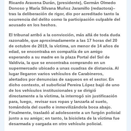
Ricardo Aravena Durán, (presidente), Germán Olmedo
k
dl
Donoso y María Silvana Muñoz Jaramillo (redactora)–
tras la deliberación de rigor, dio por acreditado tanto la
y
ocurrencia del delito como la participación culpable del
acusado en los hechos.
El tribunal arribó a la convicción, más allá de toda duda
razonable, que aproximadamente a las 17 horas del 20
de octubre de 2019, la víctima, un menor de 14 años de
edad, se encontraba en compañía de un amigo
esperando a su madre en la plaza Portal del Sol de
Valdivia, la que se encontraba comprando en un
supermercado ubicado a unas cuadras de distancia. Al
lugar llegaron varios vehículos de Carabineros,
alertados por denuncias de saqueos en el sector. En
dicho contexto, el suboficial Pereira López bajó de uno
de los vehículos institucionales y se dirigió
directamente a la víctima, la interrogó sin justificación
para, luego, revisar sus ropas y lanzarla al suelo,
tomándola del cuello e inmovilizándola boca abajo.
Finalmente, trasladó al adolescente a un furgón policial
junto a su amigo; en tanto, la bicicleta de la víctima fue
desarmada y cargada en otro vehículo policial.