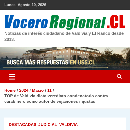
Skip
Lunes, Agosto 10, 2026
to
content
Noticias de interés ciudadano de Valdivia y El Ranco desde
2013.
Home
2024
Marzo
11
TOP de Valdivia dicta veredicto condenatorio contra
carabinero como autor de vejaciones injustas
DESTACADAS
JUDICIAL
VALDIVIA