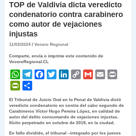
TOP de Valdivia dicta veredicto
condenatorio contra carabinero
como autor de vejaciones
injustas
11/03/2024
Vocero Regional
Comparte, envía o imprime este contenido de
VoceroRegional.CL
W
T
F
T
Li
C
G
E
P
h
el
a
w
n
o
m
m
ri
P
C
at
e
c
itt
k
p
ai
ai
nt
ri
o
El Tribunal de Juicio Oral en lo Penal de Valdivia dictó
s
gr
e
er
e
y
l
l
nt
m
veredicto condenatorio en contra del cabo segundo de
A
a
b
dI
Li
Carabineros Víctor Hugo Pereira López, en calidad de
Fr
p
autor del delito consumando de vejaciones injustas.
p
m
o
n
n
ie
ar
Ilícito perpetrado en octubre de 2019, en la ciudad.
p
o
k
n
tir
En fallo dividido, el tribunal –integrado por los jueces