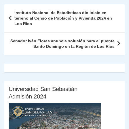
A
a
b
dI
Li
Fr
p
Navegación
Instituto Nacional de Estadísticas dio inicio en
p
m
o
n
n
ie
ar
de
terreno al Censo de Población y Vivienda 2024 en
p
o
k
Los Ríos
n
tir
entradas
k
dl
Senador Iván Flores anuncia solución para el puente
y
Santo Domingo en la Región de Los Ríos
Universidad San Sebastián
Admisión 2024