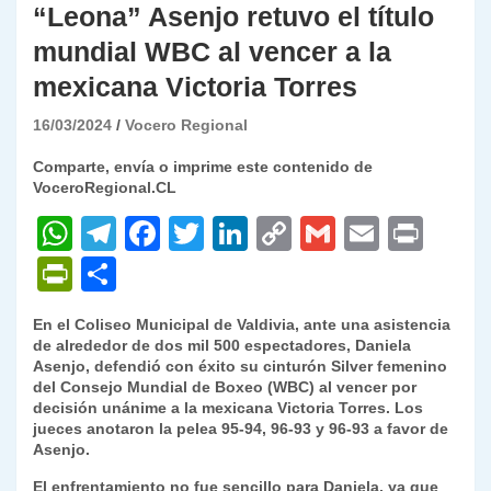
“Leona” Asenjo retuvo el título
mundial WBC al vencer a la
mexicana Victoria Torres
16/03/2024
Vocero Regional
Comparte, envía o imprime este contenido de
VoceroRegional.CL
W
T
F
T
Li
C
G
E
P
h
el
a
w
n
o
m
m
ri
P
C
at
e
c
itt
k
p
ai
ai
nt
ri
o
En el Coliseo Municipal de Valdivia, ante una asistencia
s
gr
e
er
e
y
l
l
nt
m
de alrededor de dos mil 500 espectadores, Daniela
A
a
b
dI
Li
Asenjo, defendió con éxito su cinturón Silver femenino
Fr
p
del Consejo Mundial de Boxeo (WBC) al vencer por
p
m
o
n
n
ie
ar
decisión unánime a la mexicana Victoria Torres. Los
jueces anotaron la pelea 95-94, 96-93 y 96-93 a favor de
p
o
k
n
tir
Asenjo.
k
dl
El enfrentamiento no fue sencillo para Daniela, ya que