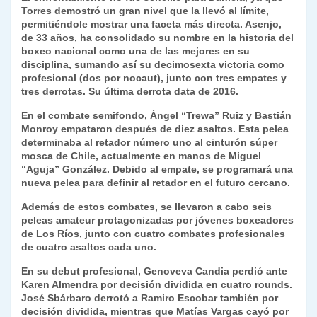
Torres demostró un gran nivel que la llevó al límite,
y
permitiéndole mostrar una faceta más directa. Asenjo,
de 33 años, ha consolidado su nombre en la historia del
boxeo nacional como una de las mejores en su
disciplina, sumando así su decimosexta victoria como
profesional (dos por nocaut), junto con tres empates y
tres derrotas. Su última derrota data de 2016.
En el combate semifondo, Ángel “Trewa” Ruiz y Bastián
Monroy empataron después de diez asaltos. Esta pelea
determinaba al retador número uno al cinturón súper
mosca de Chile, actualmente en manos de Miguel
“Aguja” González. Debido al empate, se programará una
nueva pelea para definir al retador en el futuro cercano.
Además de estos combates, se llevaron a cabo seis
peleas amateur protagonizadas por jóvenes boxeadores
de Los Ríos, junto con cuatro combates profesionales
de cuatro asaltos cada uno.
En su debut profesional, Genoveva Candia perdió ante
Karen Almendra por decisión dividida en cuatro rounds.
José Sbárbaro derrotó a Ramiro Escobar también por
decisión dividida, mientras que Matías Vargas cayó por