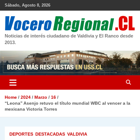
Skip
Sábado, Agosto 8, 2026
to
content
Noticias de interés ciudadano de Valdivia y El Ranco desde
2013.
Home
2024
Marzo
16
“Leona” Asenjo retuvo el título mundial WBC al vencer a la
mexicana Victoria Torres
DEPORTES
DESTACADAS
VALDIVIA