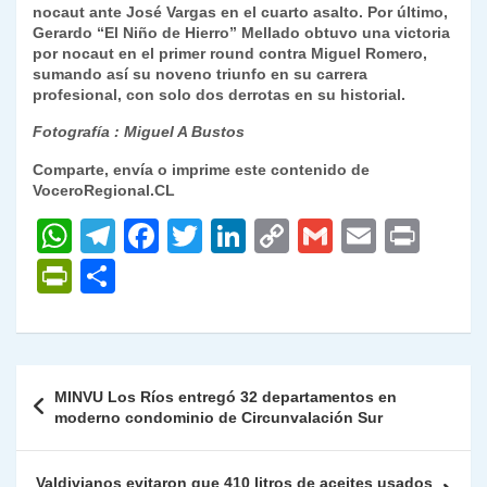
nocaut ante José Vargas en el cuarto asalto. Por último,
Gerardo “El Niño de Hierro” Mellado obtuvo una victoria
por nocaut en el primer round contra Miguel Romero,
sumando así su noveno triunfo en su carrera
profesional, con solo dos derrotas en su historial.
Fotografía : Miguel A Bustos
Comparte, envía o imprime este contenido de
VoceroRegional.CL
W
T
F
T
Li
C
G
E
P
h
el
a
w
n
o
m
m
ri
P
C
at
e
c
itt
k
p
ai
ai
nt
ri
o
s
gr
e
er
e
y
l
l
nt
m
A
a
b
dI
Li
Fr
p
Navegación
MINVU Los Ríos entregó 32 departamentos en
p
m
o
n
n
ie
ar
de
moderno condominio de Circunvalación Sur
p
o
k
n
tir
entradas
k
dl
Valdivianos evitaron que 410 litros de aceites usados