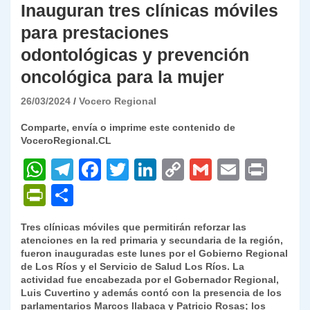
Inauguran tres clínicas móviles
para prestaciones
odontológicas y prevención
oncológica para la mujer
26/03/2024
Vocero Regional
Comparte, envía o imprime este contenido de
VoceroRegional.CL
W
T
F
T
Li
C
G
E
P
h
el
a
w
n
o
m
m
ri
P
C
at
e
c
itt
k
p
ai
ai
nt
ri
o
Tres clínicas móviles que permitirán reforzar las
s
gr
e
er
e
y
l
l
nt
m
atenciones en la red primaria y secundaria de la región,
A
a
b
dI
Li
fueron inauguradas este lunes por el Gobierno Regional
Fr
p
de Los Ríos y el Servicio de Salud Los Ríos. La
p
m
o
n
n
ie
ar
actividad fue encabezada por el Gobernador Regional,
Luis Cuvertino y además contó con la presencia de los
p
o
k
n
tir
parlamentarios Marcos Ilabaca y Patricio Rosas; los