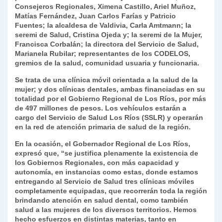
k
Consejeros Regionales, Ximena Castillo, Ariel Muñoz,
dl
Matías Fernández, Juan Carlos Farías y Patricio
y
Fuentes; la alcaldesa de Valdivia, Carla Amtmann; la
seremi de Salud, Cristina Ojeda y; la seremi de la Mujer,
Francisca Corbalán; la directora del Servicio de Salud,
Marianela Rubilar; representantes de los CODELOS,
gremios de la salud, comunidad usuaria y funcionaria.
Se trata de una clínica móvil orientada a la salud de la
mujer; y dos clínicas dentales, ambas financiadas en su
totalidad por el Gobierno Regional de Los Ríos, por más
de 497 millones de pesos. Los vehículos estarán a
cargo del Servicio de Salud Los Ríos (SSLR) y operarán
en la red de atención primaria de salud de la región.
En la ocasión, el Gobernador Regional de Los Ríos,
expresó que, “se justifica plenamente la existencia de
los Gobiernos Regionales, con más capacidad y
autonomía, en instancias como estas, donde estamos
entregando al Servicio de Salud tres clínicas móviles
completamente equipadas, que recorrerán toda la región
brindando atención en salud dental, como también
salud a las mujeres de los diversos territorios. Hemos
hecho esfuerzos en distintas materias, tanto en