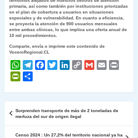
territorios alejados de nuestros centros de atención
primaria, así como también por instituciones priorizadas
en el plan de cobertura a usuarios en situaciones
especiales y de vulnerabilidad. En cuanto a eficiencia,
se proyecta la atención de 900 usuarios mensuales
entre ambas clínicas, lo que implica una oferta anual de
10 mil procedimientos.
Comparte, envía o imprime este contenido de
VoceroRegional.CL
W
T
F
T
Li
C
G
E
P
h
el
a
w
n
o
m
m
ri
P
C
at
e
c
itt
k
p
ai
ai
nt
ri
o
s
gr
e
er
e
y
l
l
nt
m
A
a
b
dI
Li
Fr
p
Navegación
Sorprenden transporte de más de 2 toneladas de
p
m
o
n
n
ie
ar
de
merluza del sur de origen ilegal
p
o
k
n
tir
entradas
k
dl
Censo 2024 : Un 27,2% del territorio nacional ya ha