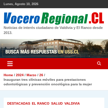
Skip
Lunes, Agosto 10, 2026
to
content
Noticias de interés ciudadano de Valdivia y El Ranco desde
2013.
Home
2024
Marzo
26
Inauguran tres clínicas móviles para prestaciones
odontológicas y prevención oncológica para la mujer
DESTACADAS
EL RANCO
SALUD
VALDIVIA