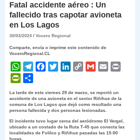
Fatal accidente aéreo : Un
fallecido tras capotar avioneta
en Los Lagos
30/03/2024
Vocero Regional
Comparte, envía o imprime este contenido de
VoceroRegional.CL
W
T
F
T
Li
C
G
E
P
h
el
a
w
n
o
m
m
ri
P
C
at
e
c
itt
k
p
ai
ai
nt
ri
o
La tarde de este viernes 29 de marzo, se
reportó un
s
gr
e
er
e
y
l
l
nt
m
accidente de una avioneta en el sector Riñihue de la
A
a
b
dI
Li
comuna de Los Lagos que dejó como resultado una
Fr
p
persona fallecida y dos personas lesionadas.
p
m
o
n
n
ie
ar
El incidente tuvo lugar cerca del aeródromo El Vergel,
p
o
k
n
tir
ubicado a un costado de la Ruta T-45 que conecta las
localidades de Folilco y Riñihue pasadas las 15:00
k
dl
horas.