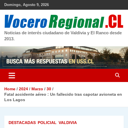
Skip
Domingo, Agosto 9, 2026
to
content
Noticias de interés ciudadano de Valdivia y El Ranco desde
2013.
Home
2024
Marzo
30
Fatal accidente aéreo : Un fallecido tras capotar avioneta en
Los Lagos
DESTACADAS
POLICIAL
VALDIVIA