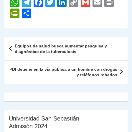
W
T
F
T
Li
C
G
E
P
h
el
a
w
n
o
m
m
ri
P
C
at
e
c
itt
k
p
ai
ai
nt
ri
o
s
gr
e
er
e
y
l
l
nt
m
A
a
b
dI
Li
Fr
p
Navegación
Equipos de salud busca aumentar pesquisa y
p
m
o
n
n
ie
ar
de
diagnóstico de la tuberculosis
p
o
k
n
tir
entradas
k
dl
PDI detiene en la vía pública a un hombre con drogas
y teléfonos robados
y
Universidad San Sebastián
Admisión 2024