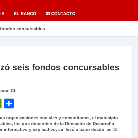
IA
EL RANCO
📧 CONTACTO
s fondos concursables
nzó seis fondos concursables
ional.CL
P
C
ri
o
as organizaciones sociales y comunitarias, el municipio
nt
m
sables, los que dependen de la Dirección de Desarrollo
 informativo y explicativo, se llevó a cabo desde las 18
Fr
p