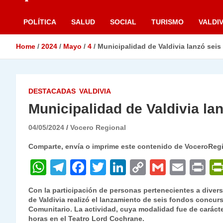
POLÍTICA
SALUD
SOCIAL
TURISMO
VALDIV
Home
2024
Mayo
4
Municipalidad de Valdivia lanzó sei
DESTACADAS
VALDIVIA
Municipalidad de Valdivia la
04/05/2024
Vocero Regional
Comparte, envía o imprime este contenido de VoceroReg
W
T
F
T
Li
C
G
E
P
h
el
a
w
n
o
m
m
ri
Con la participación de personas pertenecientes a divers
at
e
c
itt
k
p
ai
ai
nt
de Valdivia realizó el lanzamiento de seis fondos concur
Comunitario. La actividad, cuya modalidad fue de carácter
s
gr
e
er
e
y
l
l
horas en el Teatro Lord Cochrane.