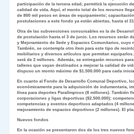
participación de la tercera edad, permitirá la ejecución
calidad de vida. Aquí, el monto total de los recursos lleg
de 800 mil pesos en áreas de equipamiento; capacitación 
postulaciones a este fondo ya están abiertas, hasta el 3
Otra de las subvenciones concursables es la de Desarroll
de postulación hasta el 3 de junio. Los recursos serán 
y Mejoramiento de Sede y Espacios Comunitarios, cuyo m
También, se contempla otro ítem para este tipo de recint
mobiliarios y diversos artículos que permitan equiparlos
será de 2 millones. Además, se entregarán recursos para
talleres que vayan destinados a mejorar la calidad de vid
dispuso un monto máximo de $1.500.000 para cada iniciat
En cuanto al Fondo de Desarrollo Comunal Deportivo, los
económicamente para la adquisición de indumentaria, im
línea para deportes Paralímpicos (8 millones). También f
corporaciones y ligas deportivas ($2.500.000); competenc
competencias y eventos deportivos adaptados (4 millones)
mejoramiento de espacios deportivos (2 millones). El pl
Nuevos fondos
En la ocasión se presentaron dos de los tres nuevos fond