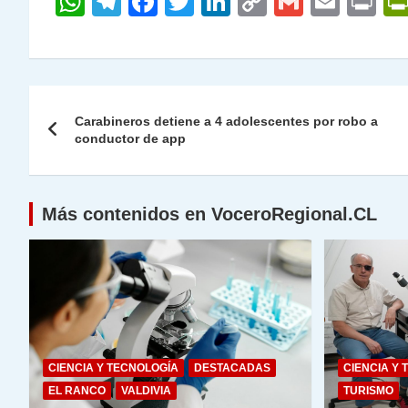
W
T
F
T
Li
C
G
E
P
h
el
a
w
n
o
m
m
ri
at
e
c
itt
k
p
ai
ai
nt
s
gr
e
er
e
y
l
l
Navegación
A
a
b
dI
Li
Carabineros detiene a 4 adolescentes por robo a
de
conductor de app
p
m
o
n
n
p
o
k
entradas
k
Más contenidos en VoceroRegional.CL
CIENCIA Y TECNOLOGÍA
DESTACADAS
CIENCIA Y 
EL RANCO
VALDIVIA
TURISMO