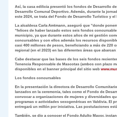
A
a
b
dI
Li
Así, la casa edilicia presentó los fondos de Desarrollo d
p
m
o
n
n
Desarrollo Comunal Deportivo. Además, durante la jorn
este 2024, se trata del Fondo de Desarrollo Turístico y e
p
o
k
La alcaldesa Carla Amtmann, aseguró que “donde ponemo
k
“felices de haber lanzado estos seis fondos concursable
municipio, ya que durante estos años de mi gestión co
concursables y con ellos además los recursos disponible
casi 400 millones de pesos, beneficiando a más de 220 or
regional (en el 2023) en las diferentes áreas que abarca
Cabe destacar que las bases de los seis fondos reciente
Tenencia Responsable de Mascotas (ambos con plazo má
disponibles en el banner principal del sitio web
www.muni
Los fondos concursables
En la presentación la directora de Desarrollo Comunitar
lanzados en la ceremonia, tales como el Fondo de Desarr
convocar a organizaciones de mujeres y diversidades qu
programas o actividades sexogenéricas en Valdivia. El pr
entregará un millón por iniciativa. Las postulaciones est
También, se dio a conocer el Fondo Adulto Mayor, instan