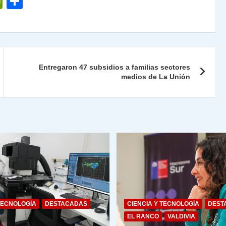
P
C
ri
o
nt
m
Fr
p
ie
ar
Entregaron 47 subsidios a familias sectores
n
tir
medios de La Unión
dl
y
TECNOLOGÍA
DESTACADAS
CIENCIA Y TECNOLOGÍA
DEST
EL RANCO
VALDIVIA