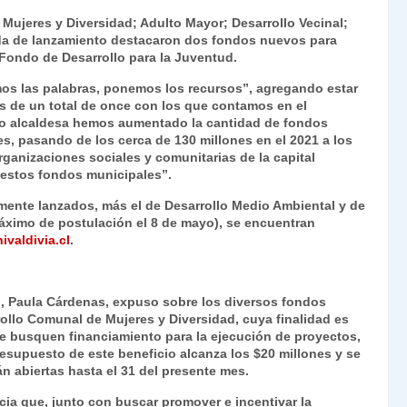
ie
ar
e Mujeres y Diversidad; Adulto Mayor; Desarrollo Vecinal;
n
tir
ada de lanzamiento destacaron dos fondos nuevos para
l Fondo de Desarrollo para la Juventud.
dl
s las palabras, ponemos los recursos”, agregando estar
y
s de un total de once con los que contamos en el
mo alcaldesa hemos aumentado la cantidad de fondos
s, pasando de los cerca de 130 millones en el 2021 a los
ganizaciones sociales y comunitarias de la capital
n estos fondos municipales”.
mente lanzados, más el de Desarrollo Medio Ambiental y de
ximo de postulación el 8 de mayo), se encuentran
valdivia.cl
.
io, Paula Cárdenas, expuso sobre los diversos fondos
ollo Comunal de Mujeres y Diversidad, cuya finalidad es
e busquen financiamiento para la ejecución de proyectos,
esupuesto de este beneficio alcanza los $20 millones y se
án abiertas hasta el 31 del presente mes.
cia que, junto con buscar promover e incentivar la