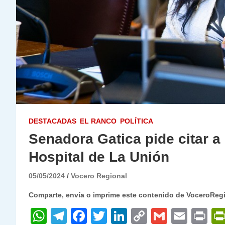
DESTACADAS
EL RANCO
POLÍTICA
Senadora Gatica pide citar a
Hospital de La Unión
05/05/2024
Vocero Regional
Comparte, envía o imprime este contenido de VoceroReg
W
T
F
T
Li
C
G
E
P