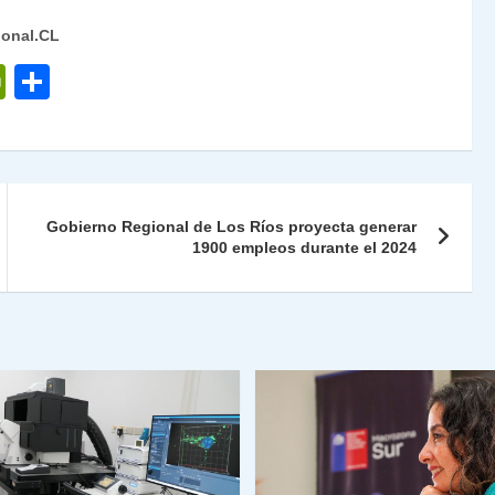
ional.CL
P
C
ri
o
nt
m
Fr
p
ie
ar
Gobierno Regional de Los Ríos proyecta generar
n
tir
1900 empleos durante el 2024
dl
y