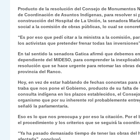
h
el
a
w
n
o
m
m
ri
Producto de la resolución del Consejo de Monumentos Na
at
e
c
itt
k
p
ai
ai
nt
de Coordinación de Asuntos Indígenas, para resolver si 
construcción del Hospital de La Unión, la senadora María 
s
gr
e
er
e
y
l
l
social a la comisión de obras públicas, lo cual se concr
A
a
b
dI
Li
“Es por eso que pedí citar a la ministra a la comisión, p
p
m
o
n
n
los activistas que pretender frenar todas las inversiones
p
o
k
En tal sentido la senadora Gatica afirmó que debemos en
dependiente del MIDESO, para comprender la inexplicabl
k
resolución que se hace urgente para retomar las obras de
provincia del Ranco.
Hoy, en vez de estar hablando de fechas concretas para
traba que nos pone el Gobierno, producto de su falta de e
consulta indígena en los plazos establecidos, el Conse
organismo que por su inherente rol probablemente entreg
señaló la parlamentaria.
Eso es lo que nos preocupa y por eso la citación. Por el
el procedimiento y los criterios que se seguirá la coord
“Ya ha pasado demasiado tiempo de tener las obras del h
afectada”, concluyó.