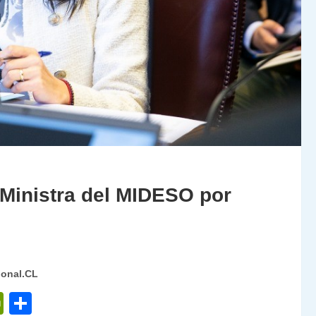
 Ministra del MIDESO por
ional.CL
P
C