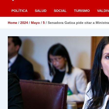
POLÍTICA
SALUD
SOCIAL
TURISMO
VALDIV
Home
2024
Mayo
5
Senadora Gatica pide citar a Ministr