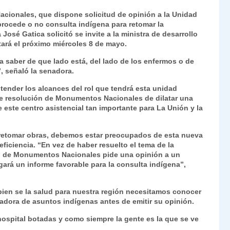
ri
o
cionales, que dispone solicitud de opinión a la Unidad
nt
m
procede o no consulta indígena para retomar la
José Gatica solicitó se invite a la ministra de desarrollo
Fr
p
etará el próximo miércoles 8 de mayo.
ie
ar
ara saber de que lado está, del lado de los enfermos o de
n
tir
”, señaló la senadora.
dl
tender los alcances del rol que tendrá esta unidad
e resolución de Monumentos Nacionales de dilatar una
y
 este centro asistencial tan importante para La Unión y la
 retomar obras, debemos estar preocupados de esta nueva
ficiencia. “En vez de haber resuelto el tema de la
jo de Monumentos Nacionales pide una opinión a un
ará un informe favorable para la consulta indígena”,
 bien se la salud para nuestra región necesitamos conocer
inadora de asuntos indígenas antes de emitir su opinión.
ospital botadas y como siempre la gente es la que se ve