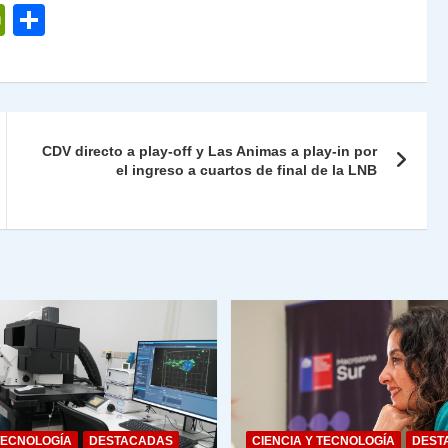
P
C
ri
o
nt
m
Fr
p
ie
ar
CDV directo a play-off y Las Animas a play-in por
n
tir
el ingreso a cuartos de final de la LNB
dl
y
TECNOLOGÍA
DESTACADAS
CIENCIA Y TECNOLOGÍA
DEST