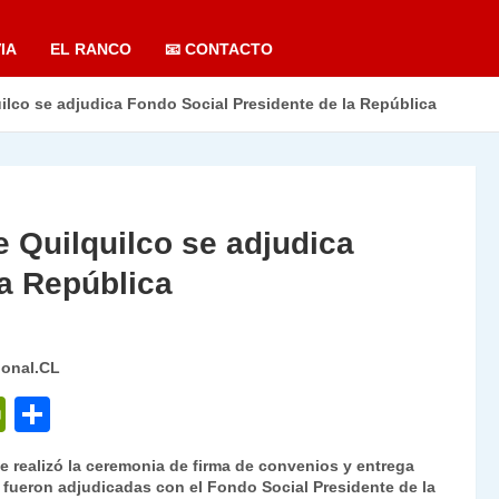
IA
EL RANCO
📧 CONTACTO
lco se adjudica Fondo Social Presidente de la República
 Quilquilco se adjudica
la República
ional.CL
P
C
ri
o
se realizó la ceremonia de firma de convenios y entrega
nt
m
 fueron adjudicadas con el Fondo Social Presidente de la