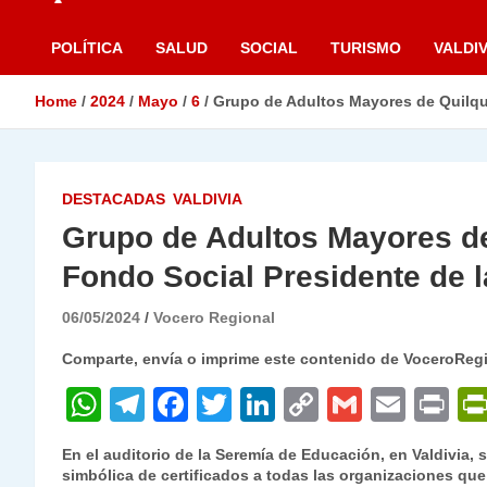
POLÍTICA
SALUD
SOCIAL
TURISMO
VALDIV
Home
2024
Mayo
6
Grupo de Adultos Mayores de Quilqui
DESTACADAS
VALDIVIA
Grupo de Adultos Mayores de
Fondo Social Presidente de 
06/05/2024
Vocero Regional
Comparte, envía o imprime este contenido de VoceroReg
W
T
F
T
Li
C
G
E
P
h
el
a
w
n
o
m
m
ri
En el auditorio de la Seremía de Educación, en Valdivia, 
at
e
c
itt
k
p
ai
ai
nt
simbólica de certificados a todas las organizaciones que