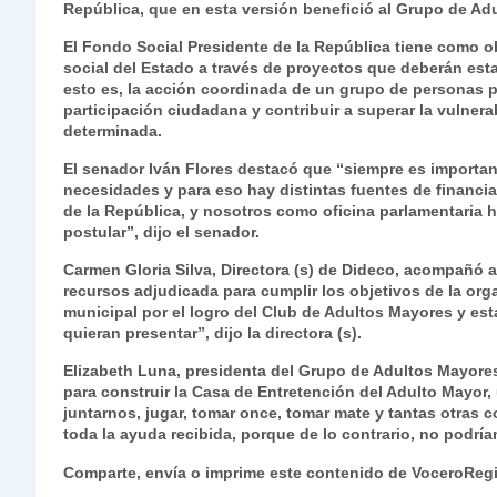
República, que en esta versión benefició al Grupo de Ad
s
gr
e
er
e
y
l
l
El Fondo Social Presidente de la República tiene como ob
A
a
b
dI
Li
social del Estado a través de proyectos que deberán esta
p
m
o
n
n
esto es, la acción coordinada de un grupo de personas p
participación ciudadana y contribuir a superar la vulner
p
o
k
determinada.
k
El senador Iván Flores destacó que “siempre es important
necesidades y para eso hay distintas fuentes de financi
de la República, y nosotros como oficina parlamentaria
postular”, dijo el senador.
Carmen Gloria Silva, Directora (s) de Dideco, acompañó 
recursos adjudicada para cumplir los objetivos de la o
municipal por el logro del Club de Adultos Mayores y est
quieran presentar”, dijo la directora (s).
Elizabeth Luna, presidenta del Grupo de Adultos Mayore
para construir la Casa de Entretención del Adulto Mayor, 
juntarnos, jugar, tomar once, tomar mate y tantas otras
toda la ayuda recibida, porque de lo contrario, no podrí
Comparte, envía o imprime este contenido de VoceroReg