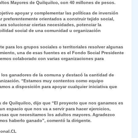
ultos Mayores de Quilquilco, con 40 millones de pesos.
Fr
p
jetivo apoyar y complementar las políticas de inversión
ie
ar
r preferentemente orientados a construir tejido social,
n
tir
ara solucionar ciertas necesidades, potenciar la
abilidad social de una comunidad u organización
dl
y
e para los grupos sociales o territoriales resolver algunas
amiento, una de esas fuentes es el Fondo Social Presidente
 hemos colaborado con varias organizaciones para
a los ganadores de la comuna y destacó la cantidad de
rganización. “Estamos muy contentos como equipo
amos a disposición para apoyar cualquier iniciativa que
s de Quilquilco, dijo que “El proyecto que nos ganamos es
un espacio que nos va a servir para hacer ejercicios,
 cosas que necesitamos los adultos mayores. Agradezco
amos haberlo ganado”, comentó la dirigente.
ional.CL