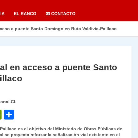
IA
EL RANCO
📧 CONTACTO
cceso a puente Santo Domingo en Ruta Valdivia-Paillaco
ial en acceso a puente Santo
illaco
ional.CL
P
C
ri
o
-Paillaco es el objetivo del Ministerio de Obras Públicas de
nt
m
l se proyecta reforzar la señalización vial existente en el