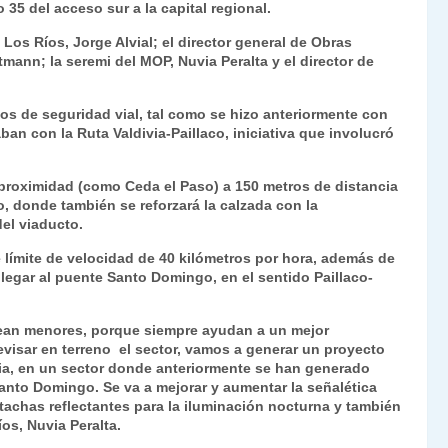
 35 del acceso sur a la capital regional.
Fr
p
 Los Ríos, Jorge Alvial; el director general de Obras
ie
ar
tmann; la seremi del MOP, Nuvia Peralta y el director de
n
tir
dl
tos de seguridad vial, tal como se hizo anteriormente con
an con la Ruta Valdivia-Paillaco, iniciativa que involucró
y
e proximidad (como Ceda el Paso) a 150 metros de distancia
o, donde también se reforzará la calzada con la
del viaducto.
e límite de velocidad de 40 kilómetros por hora, además de
llegar al puente Santo Domingo, en el sentido Paillaco-
sean menores, porque siempre ayudan a un mejor
evisar en terreno el sector, vamos a generar un proyecto
ivia, en un sector donde anteriormente se han generado
Santo Domingo. Se va a mejorar y aumentar la señalética
 tachas reflectantes para la iluminación nocturna y también
os, Nuvia Peralta.