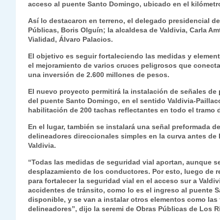
acceso al puente Santo Domingo, ubicado en el kilómetro
s
gr
e
er
e
y
l
l
Así lo destacaron en terreno, el delegado presidencial de
A
a
b
dI
Li
Públicas, Boris Olguín; la alcaldesa de Valdivia, Carla Am
p
m
o
n
n
Vialidad, Álvaro Palacios.
p
o
k
El objetivo es seguir fortaleciendo las medidas y elemen
el mejoramiento de varios cruces peligrosos que conectab
k
una inversión de 2.600 millones de pesos.
El nuevo proyecto permitirá la instalación de señales d
del puente Santo Domingo, en el sentido Valdivia-Paillac
habilitación de 200 tachas reflectantes en todo el tramo 
En el lugar, también se instalará una señal preformada d
delineadores direccionales simples en la curva antes de 
Valdivia.
“Todas las medidas de seguridad vial aportan, aunque 
desplazamiento de los conductores. Por esto, luego de r
para fortalecer la seguridad vial en el acceso sur a Vald
accidentes de tránsito, como lo es el ingreso al puente 
disponible, y se van a instalar otros elementos como las
delineadores”, dijo la seremi de Obras Públicas de Los Rí