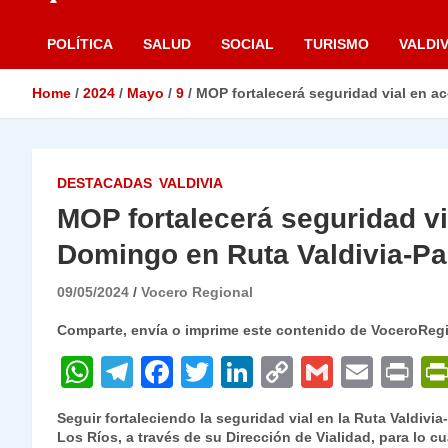
POLÍTICA
SALUD
SOCIAL
TURISMO
VALDIV
Home
2024
Mayo
9
MOP fortalecerá seguridad vial en a
DESTACADAS
VALDIVIA
MOP fortalecerá seguridad v
Domingo en Ruta Valdivia-Pa
09/05/2024
Vocero Regional
Comparte, envía o imprime este contenido de VoceroReg
W
T
F
T
Li
C
G
E
P
h
el
a
w
n
o
m
m
ri
Seguir fortaleciendo la seguridad vial en la Ruta Valdivia
at
e
c
itt
k
p
ai
ai
nt
Los Ríos, a través de su Dirección de Vialidad, para lo cua