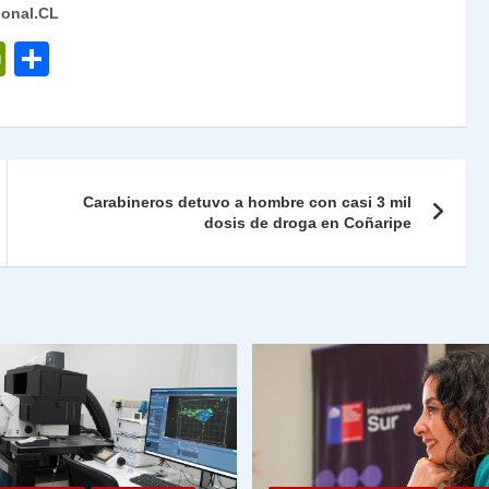
ional.CL
P
C
ri
o
nt
m
Fr
p
ie
ar
Carabineros detuvo a hombre con casi 3 mil
n
tir
dosis de droga en Coñaripe
dl
y