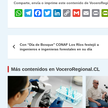
Comparte, envía o imprime este contenido de VoceroReg
W
T
F
T
Li
C
G
E
P
h
el
a
w
n
o
m
m
ri
at
e
c
itt
k
p
ai
ai
nt
s
gr
e
er
e
y
l
l
Navegación
A
a
b
dI
Li
Con “Día de Bosque” CONAF Los Ríos festejó a
de
ingenieros e ingenieras forestales en su día
p
m
o
n
n
p
o
k
entradas
k
Más contenidos en VoceroRegional.CL