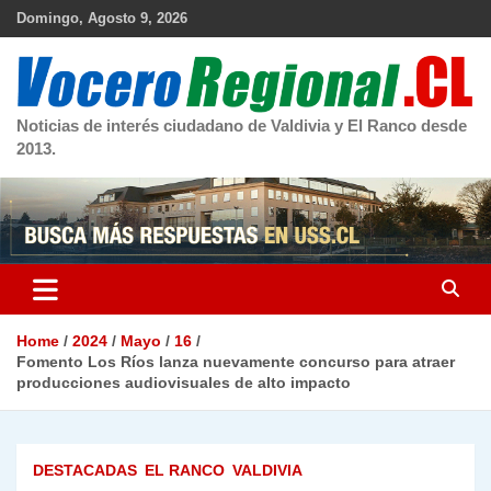
Skip
Domingo, Agosto 9, 2026
to
content
Noticias de interés ciudadano de Valdivia y El Ranco desde
2013.
Home
2024
Mayo
16
Fomento Los Ríos lanza nuevamente concurso para atraer
producciones audiovisuales de alto impacto
DESTACADAS
EL RANCO
VALDIVIA