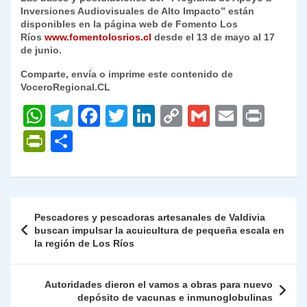
Inversiones Audiovisuales de Alto Impacto” están
disponibles en la página web de Fomento Los
Ríos
www.fomentolosrios.cl
desde el 13 de mayo al 17
de junio.
Comparte, envía o imprime este contenido de
VoceroRegional.CL
W
T
F
T
Li
C
G
E
P
h
el
a
w
n
o
m
m
ri
P
C
at
e
c
itt
k
p
ai
ai
nt
ri
o
s
gr
e
er
e
y
l
l
nt
m
A
a
b
dI
Li
Fr
p
Navegación
Pescadores y pescadoras artesanales de Valdivia
p
m
o
n
n
ie
ar
de
buscan impulsar la acuicultura de pequeña escala en
p
o
k
la región de Los Ríos
n
tir
entradas
k
dl
Autoridades dieron el vamos a obras para nuevo
y
depósito de vacunas e inmunoglobulinas