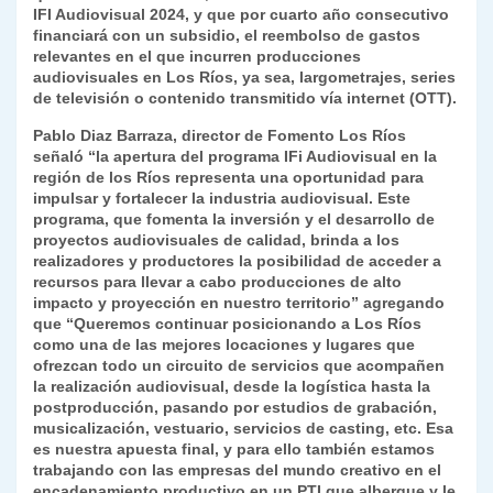
k
IFI Audiovisual 2024, y que por cuarto año consecutivo
dl
financiará con un subsidio, el reembolso de gastos
y
relevantes en el que incurren producciones
audiovisuales en Los Ríos, ya sea, largometrajes, series
de televisión o contenido transmitido vía internet (OTT).
Pablo Diaz Barraza, director de Fomento Los Ríos
señaló “la apertura del programa IFi Audiovisual en la
región de los Ríos representa una oportunidad para
impulsar y fortalecer la industria audiovisual. Este
programa, que fomenta la inversión y el desarrollo de
proyectos audiovisuales de calidad, brinda a los
realizadores y productores la posibilidad de acceder a
recursos para llevar a cabo producciones de alto
impacto y proyección en nuestro territorio” agregando
que “Queremos continuar posicionando a Los Ríos
como una de las mejores locaciones y lugares que
ofrezcan todo un circuito de servicios que acompañen
la realización audiovisual, desde la logística hasta la
postproducción, pasando por estudios de grabación,
musicalización, vestuario, servicios de casting, etc. Esa
es nuestra apuesta final, y para ello también estamos
trabajando con las empresas del mundo creativo en el
encadenamiento productivo en un PTI que albergue y le