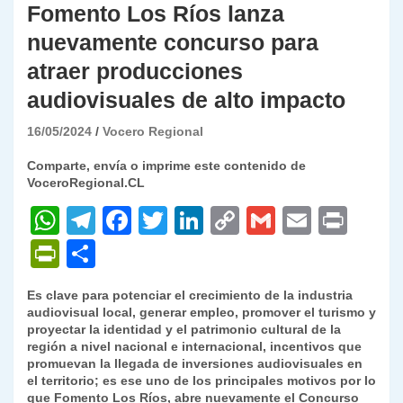
Fomento Los Ríos lanza
nuevamente concurso para
atraer producciones
audiovisuales de alto impacto
16/05/2024
Vocero Regional
Comparte, envía o imprime este contenido de
VoceroRegional.CL
W
T
F
T
Li
C
G
E
P
h
el
a
w
n
o
m
m
ri
P
C
at
e
c
itt
k
p
ai
ai
nt
ri
o
Es clave para potenciar el crecimiento de la industria
s
gr
e
er
e
y
l
l
nt
m
audiovisual local, generar empleo, promover el turismo y
A
a
b
dI
Li
proyectar la identidad y el patrimonio cultural de la
Fr
p
región a nivel nacional e internacional, incentivos que
p
m
o
n
n
ie
ar
promuevan la llegada de inversiones audiovisuales en
el territorio; es ese uno de los principales motivos por lo
p
o
k
n
tir
que Fomento Los Ríos, abre nuevamente el Concurso