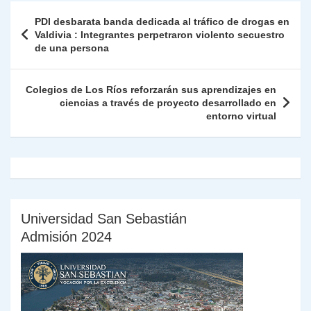
A
a
b
dI
Li
Fr
p
Navegación
PDI desbarata banda dedicada al tráfico de drogas en
p
m
o
n
n
ie
ar
de
Valdivia : Integrantes perpetraron violento secuestro
p
o
k
de una persona
n
tir
entradas
k
dl
Colegios de Los Ríos reforzarán sus aprendizajes en
y
ciencias a través de proyecto desarrollado en
entorno virtual
Universidad San Sebastián
Admisión 2024