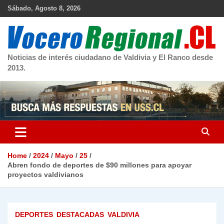
Skip
Sábado, Agosto 8, 2026
to
content
Noticias de interés ciudadano de Valdivia y El Ranco desde
2013.
Home
2024
Mayo
25
Abren fondo de deportes de $90 millones para apoyar
proyectos valdivianos
DEPORTES
DESTACADAS
VALDIVIA