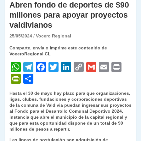
Abren fondo de deportes de $90
millones para apoyar proyectos
valdivianos
25/05/2024
Vocero Regional
Comparte, envía o imprime este contenido de
VoceroRegional.CL
W
T
F
T
Li
C
G
E
P
h
el
a
w
n
o
m
m
ri
P
C
at
e
c
itt
k
p
ai
ai
nt
ri
o
Hasta el 30 de mayo hay plazo para que organizaciones,
s
gr
e
er
e
y
l
l
nt
m
ligas, clubes, fundaciones y corporaciones deportivas
A
a
b
dI
Li
de la comuna de Valdivia puedan ingresar sus proyectos
Fr
p
al Fondo para el Desarrollo Comunal Deportivo 2024,
p
m
o
n
n
ie
ar
instancia que abre el municipio de la capital regional y
que para esta oportunidad dispone de un total de 90
p
o
k
n
tir
millones de pesos a repartir.
k
dl
Las líneas de postulación son adquisición de