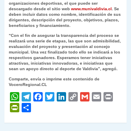
organizaciones deportivas, el que puede ser
descargado desde el sitio web
www.munivaldivia.cl
. Se
deben incluir datos como nombre, identificación de sus
dirigentes, descripción del proyecto, objetivos, plazos,
beneficiarios y financiamiento.
“Con el fin de asegurar la transparencia del proceso se
realizará una serie de etapas, las que son admisibilidad,
evaluación del proyecto y presentación al concejo
municipal. Una vez finalizado todo ello se indicará a los
respectivos ganadores. Esperamos tener iniciativas
atractivas, iniciativas innovadoras, e iniciativas que
sean un apoyo directo al deporte de Valdivia”, agregó.
Comparte, envía o imprime este contenido de
VoceroRegional.CL
W
T
F
T
Li
C
G
E
P
h
el
a
w
n
o
m
m
ri
P
C
at
e
c
itt
k
p
ai
ai
nt
ri
o
s
gr
e
er
e
y
l
l
nt
m