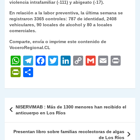
violencia intrafamiliar (-111) y abigeato (-17).
En relación a la labor preventiva, la última semana se
registraron 3365 controles: 787 de identidad, 2408
vehiculares, 90 locales de alcohol y 80 a locales
comerciales.
Comparte, envía o imprime este contenido de
VoceroRegional.CL
W
T
F
T
Li
C
G
E
P
h
el
a
w
n
o
m
m
ri
P
C
at
e
c
itt
k
p
ai
ai
nt
ri
o
s
gr
e
er
e
y
l
l
nt
m
A
a
b
dI
Li
Fr
p
Navegación
NISERVIMAB : Más de 1300 menores han recibido el
p
m
o
n
n
ie
ar
de
anticuerpo en Los Ríos
p
o
k
n
tir
entradas
k
dl
Presentan libro sobre familias recolectoras de algas
de Los Ríos