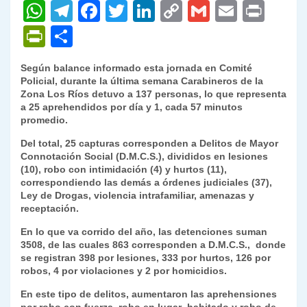
W
T
F
T
Li
C
G
E
P
h
el
a
w
n
o
m
m
ri
P
C
at
e
c
itt
k
p
ai
ai
nt
ri
o
Según balance informado esta jornada en Comité
s
gr
e
er
e
y
l
l
nt
m
Policial, durante la última semana Carabineros de la
A
a
b
dI
Li
Zona Los Ríos detuvo a 137 personas, lo que representa
Fr
p
a 25 aprehendidos por día y 1, cada 57 minutos
p
m
o
n
n
ie
ar
promedio.
p
o
k
n
tir
Del total, 25 capturas corresponden a Delitos de Mayor
Connotación Social (D.M.C.S.), divididos en lesiones
k
dl
(10), robo con intimidación (4) y hurtos (11),
correspondiendo las demás a órdenes judiciales (37),
y
Ley de Drogas, violencia intrafamiliar, amenazas y
receptación.
En lo que va corrido del año, las detenciones suman
3508, de las cuales 863 corresponden a D.M.C.S., donde
se registran 398 por lesiones, 333 por hurtos, 126 por
robos, 4 por violaciones y 2 por homicidios.
En este tipo de delitos, aumentaron las aprehensiones