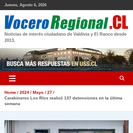
Skip
Jueves, Agosto 6, 2026
to
content
Noticias de interés ciudadano de Valdivia y El Ranco desde
2013.
Home
2024
Mayo
27
Carabineros Los Ríos realizó 137 detenciones en la última
semana