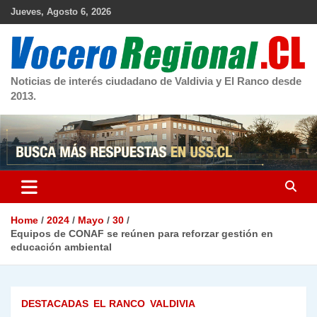
Skip
Jueves, Agosto 6, 2026
to
content
Noticias de interés ciudadano de Valdivia y El Ranco desde
2013.
Home
2024
Mayo
30
Equipos de CONAF se reúnen para reforzar gestión en
educación ambiental
DESTACADAS
EL RANCO
VALDIVIA