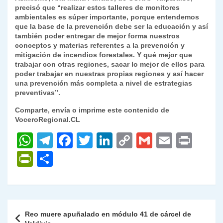
precisó que “realizar estos talleres de monitores
ambientales es súper importante, porque entendemos
que la base de la prevención debe ser la educación y así
también poder entregar de mejor forma nuestros
conceptos y materias referentes a la prevención y
mitigación de incendios forestales. Y qué mejor que
trabajar con otras regiones, sacar lo mejor de ellos para
poder trabajar en nuestras propias regiones y así hacer
una prevención más completa a nivel de estrategias
preventivas”.
Comparte, envía o imprime este contenido de
VoceroRegional.CL
W
T
F
T
Li
C
G
E
P
h
el
a
w
n
o
m
m
ri
P
C
at
e
c
itt
k
p
ai
ai
nt
ri
o
s
gr
e
er
e
y
l
l
nt
m
A
a
b
dI
Li
Fr
p
Navegación
Reo muere apuñalado en módulo 41 de cárcel de
p
m
o
n
n
ie
ar