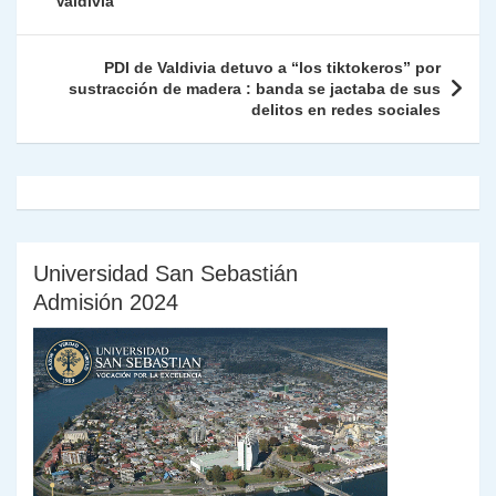
de
Valdivia
p
o
k
n
tir
entradas
k
dl
PDI de Valdivia detuvo a “los tiktokeros” por
sustracción de madera : banda se jactaba de sus
y
delitos en redes sociales
Universidad San Sebastián
Admisión 2024