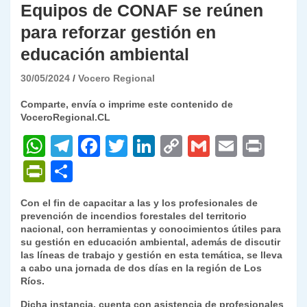
Equipos de CONAF se reúnen
para reforzar gestión en
educación ambiental
30/05/2024
Vocero Regional
Comparte, envía o imprime este contenido de
VoceroRegional.CL
W
T
F
T
Li
C
G
E
P
h
el
a
w
n
o
m
m
ri
P
C
at
e
c
itt
k
p
ai
ai
nt
ri
o
Con el fin de capacitar a las y los profesionales de
s
gr
e
er
e
y
l
l
nt
m
prevención de incendios forestales del territorio
A
a
b
dI
Li
nacional, con herramientas y conocimientos útiles para
Fr
p
su gestión en educación ambiental, además de discutir
p
m
o
n
n
ie
ar
las líneas de trabajo y gestión en esta temática, se lleva
a cabo una jornada de dos días en la región de Los
p
o
k
n
tir
Ríos.
k
dl
Dicha instancia, cuenta con asistencia de profesionales