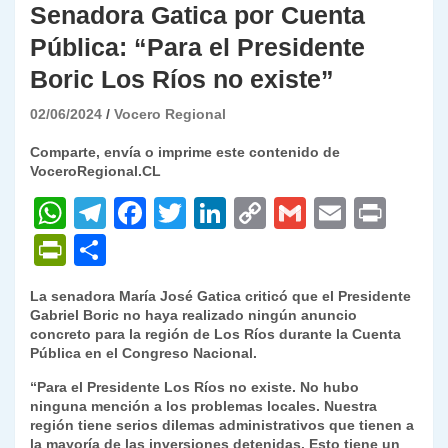
Senadora Gatica por Cuenta
Pública: “Para el Presidente
Boric Los Ríos no existe”
02/06/2024
Vocero Regional
Comparte, envía o imprime este contenido de
VoceroRegional.CL
W
T
F
T
Li
C
G
E
P
h
el
a
w
n
o
m
m
ri
P
C
at
e
c
itt
k
p
ai
ai
nt
ri
o
La senadora María José Gatica criticó que el Presidente
s
gr
e
er
e
y
l
l
nt
m
Gabriel Boric no haya realizado ningún anuncio
A
a
b
dI
Li
concreto para la región de Los Ríos durante la Cuenta
Fr
p
Pública en el Congreso Nacional.
p
m
o
n
n
ie
ar
“Para el Presidente Los Ríos no existe. No hubo
p
o
k
n
tir
ninguna mención a los problemas locales. Nuestra
región tiene serios dilemas administrativos que tienen a
k
dl
la mayoría de las inversiones detenidas. Esto tiene un