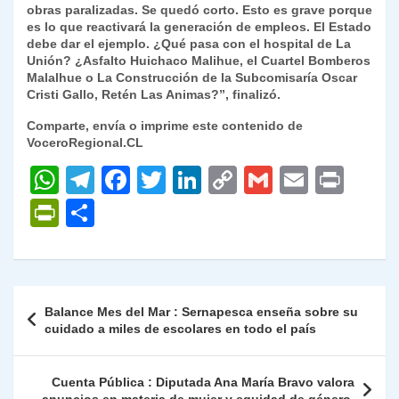
obras paralizadas. Se quedó corto. Esto es grave porque
es lo que reactivará la generación de empleos. El Estado
debe dar el ejemplo. ¿Qué pasa con el hospital de La
Unión? ¿Asfalto Huichaco Malihue, el Cuartel Bomberos
Malalhue o La Construcción de la Subcomisaría Oscar
Cristi Gallo, Retén Las Animas?”, finalizó.
Comparte, envía o imprime este contenido de
VoceroRegional.CL
W
T
F
T
Li
C
G
E
P
h
el
a
w
n
o
m
m
ri
P
C
at
e
c
itt
k
p
ai
ai
nt
ri
o
s
gr
e
er
e
y
l
l
nt
m
A
a
b
dI
Li
Fr
p
Navegación
Balance Mes del Mar : Sernapesca enseña sobre su
p
m
o
n
n
ie
ar
de
cuidado a miles de escolares en todo el país
p
o
k
n
tir
entradas
k
dl
Cuenta Pública : Diputada Ana María Bravo valora