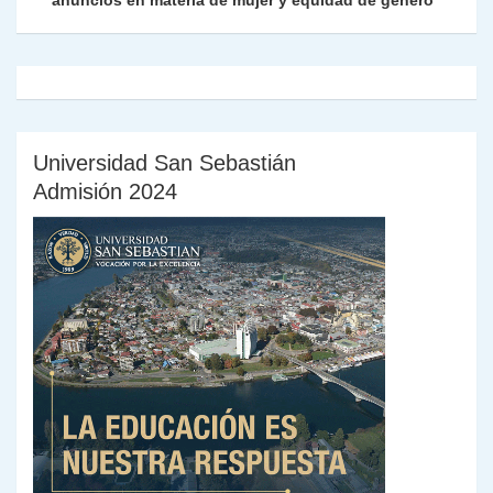
anuncios en materia de mujer y equidad de género
y
Universidad San Sebastián
Admisión 2024