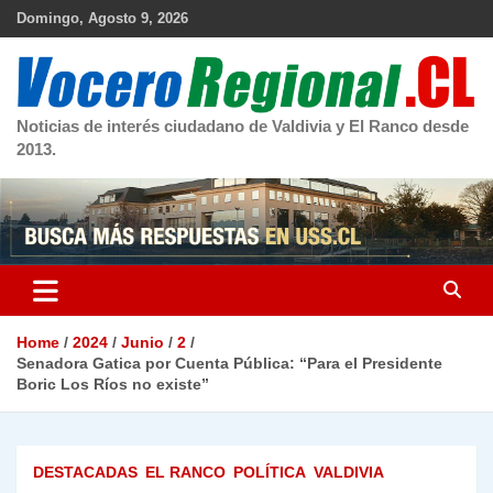
Skip
Domingo, Agosto 9, 2026
to
content
Noticias de interés ciudadano de Valdivia y El Ranco desde
2013.
Home
2024
Junio
2
Senadora Gatica por Cuenta Pública: “Para el Presidente
Boric Los Ríos no existe”
DESTACADAS
EL RANCO
POLÍTICA
VALDIVIA