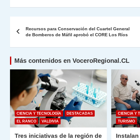
at
e
c
itt
k
p
ai
ai
nt
s
gr
e
er
e
y
l
l
Navegación
A
a
b
dI
Li
Recursos para Conservación del Cuartel General
de
de Bomberos de Máfil aprobó el CORE Los Ríos
p
m
o
n
n
p
o
k
entradas
k
Más contenidos en VoceroRegional.CL
CIENCIA Y TECNOLOGÍA
DESTACADAS
CIENCIA Y 
EL RANCO
VALDIVIA
TURISMO
Tres iniciativas de la región de
Instalan