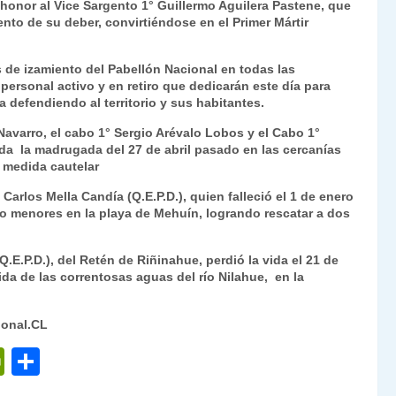
honor al Vice Sargento 1° Guillermo Aguilera Pastene, que
ie
ar
ento de su deber, convirtiéndose en el Primer Mártir
n
tir
dl
as de izamiento del Pabellón Nacional en todas las
ersonal activo y en retiro que dedicarán este día para
y
 defendiendo al territorio y sus habitantes.
Navarro, el cabo 1° Sergio Arévalo Lobos y el Cabo 1°
ada la madrugada del 27 de abril pasado en las cercanías
 medida cautelar
arlos Mella Candía (Q.E.P.D.), quien falleció el 1 de enero
o menores en la playa de Mehuín, logrando rescatar a dos
.E.P.D.), del Retén de Riñinahue, perdió la vida el 21 de
ida de las correntosas aguas del río Nilahue, en la
ional.CL
P
C
ri
o