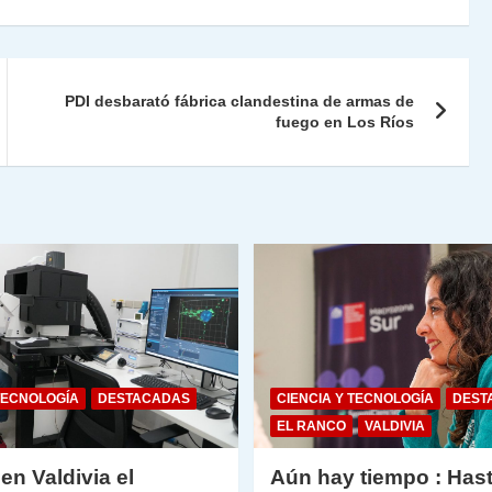
nt
m
Fr
p
ie
ar
PDI desbarató fábrica clandestina de armas de
n
tir
fuego en Los Ríos
dl
y
TECNOLOGÍA
DESTACADAS
CIENCIA Y TECNOLOGÍA
DEST
EL RANCO
VALDIVIA
 en Valdivia el
Aún hay tiempo : Hast