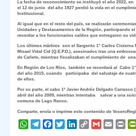
La fecha de reconocimiento se instituyó el año 2022, en 
A
a
b
dI
Li
el 12 de junio del año 1927 perdió la vida en el cumplimi
p
m
o
n
n
Institucional.
p
o
k
Al igual que en el resto del país, se realizarán ceremoni
Unidades y Destacamentos de la Región, participando el p
k
recordar a los funcionarios caídos que entregaron su vida
Los últimos mártires son el Sargento 1° Carlos Cisterna 
Misael Vidal Cid (Q.E.P.D.), asesinados tras una embosc
de Cañete, mientras fiscalizaban el cumplimiento de una
En Región de Los Ríos, también se recordará al Cabo 1° C
del año 2015, cuando participaba del salvataje de cuatr
de ellos.
Por su parte, el cabo 1º Javier Andrés Delgado Carrasco (Q
abril del año 2009, mientras intentaba salvar a una suic
comuna de Lago Ranco.
Comparte, envía o imprime este contenido de VoceroReg
W
T
F
T
Li
C
G
E
P
h
el
a
w
n
o
m
m
ri