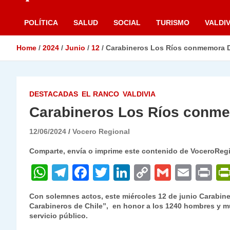
POLÍTICA
SALUD
SOCIAL
TURISMO
VALDIV
Home
2024
Junio
12
Carabineros Los Ríos conmemora Dí
DESTACADAS
EL RANCO
VALDIVIA
Carabineros Los Ríos conmem
12/06/2024
Vocero Regional
Comparte, envía o imprime este contenido de VoceroReg
W
T
F
T
Li
C
G
E
P
h
el
a
w
n
o
m
m
ri
Con solemnes actos, este miércoles 12 de junio Carabine
at
e
c
itt
k
p
ai
ai
nt
Carabineros de Chile”, en honor a los 1240 hombres y m
servicio público.
s
gr
e
er
e
y
l
l