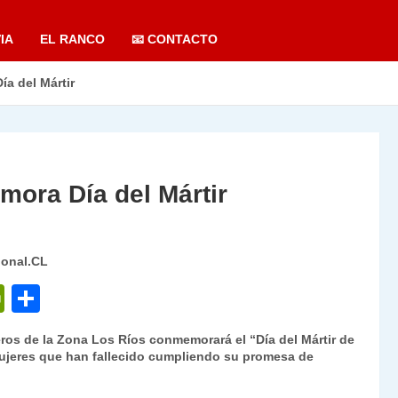
IA
EL RANCO
📧 CONTACTO
a del Mártir
ora Día del Mártir
ional.CL
P
C
ri
o
ros de la Zona Los Ríos conmemorará el “Día del Mártir de
nt
m
ujeres que han fallecido cumpliendo su promesa de
Fr
p