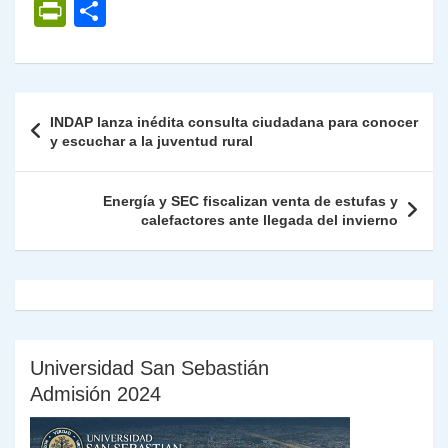
h
el
a
w
n
o
m
m
ri
P
C
at
e
c
itt
k
p
ai
ai
nt
ri
o
s
gr
e
er
e
y
l
l
nt
m
A
a
b
dI
Li
Fr
p
Navegación
INDAP lanza inédita consulta ciudadana para conocer
p
m
o
n
n
ie
ar
de
y escuchar a la juventud rural
p
o
k
n
tir
entradas
k
dl
Energía y SEC fiscalizan venta de estufas y
calefactores ante llegada del invierno
y
Universidad San Sebastián
Admisión 2024