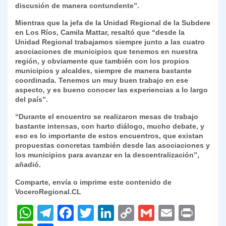
discusión de manera contundente”.
Mientras que la jefa de la Unidad Regional de la Subdere
en Los Ríos, Camila Mattar, resaltó que “desde la
Unidad Regional trabajamos siempre junto a las cuatro
asociaciones de municipios que tenemos en nuestra
región, y obviamente que también con los propios
municipios y alcaldes, siempre de manera bastante
coordinada. Tenemos un muy buen trabajo en ese
aspecto, y es bueno conocer las experiencias a lo largo
del país”.
“Durante el encuentro se realizaron mesas de trabajo
bastante intensas, con harto diálogo, mucho debate, y
eso es lo importante de estos encuentros, que existan
propuestas concretas también desde las asociaciones y
los municipios para avanzar en la descentralización”,
añadió.
Comparte, envía o imprime este contenido de
VoceroRegional.CL
W
T
F
T
Li
C
G
E
P