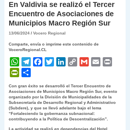
En Valdivia se realizó el Tercer
Encuentro de Asociaciones de
Municipios Macro Región Sur
13/06/2024
Vocero Regional
Comparte, envía o imprime este contenido de
VoceroRegional.CL
W
T
F
T
Li
C
G
E
P
h
el
a
w
n
o
m
m
ri
P
C
at
e
c
itt
k
p
ai
ai
nt
ri
o
Con gran éxito se desarrolló el Tercer Encuentro de
s
gr
e
er
e
y
l
l
nt
m
Asociaciones de Municipios Macro Región Sur, evento
A
a
b
dI
Li
organizado por la División de Municipalidades de la
Fr
p
Subsecretaría de Desarrollo Regional y Administrativo
p
m
o
n
n
ie
ar
(Subdere), y que se llevó adelante bajo el lema
“Fortaleciendo la gobernanza subnacional:
p
o
k
n
tir
contribuyendo a la Política de Descentralización”.
k
dl
La actividad se realizó en dependencias del Hotel