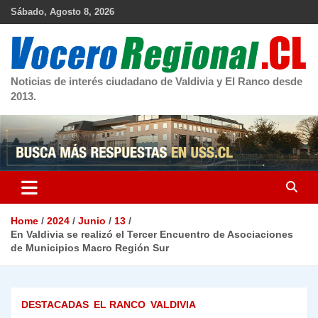
Skip
Sábado, Agosto 8, 2026
to
content
Noticias de interés ciudadano de Valdivia y El Ranco desde
2013.
Home
2024
Junio
13
En Valdivia se realizó el Tercer Encuentro de Asociaciones
de Municipios Macro Región Sur
DESTACADAS
EL RANCO
VALDIVIA