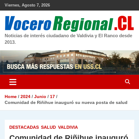
Skip
Viernes, Agosto 7, 2026
to
content
Noticias de interés ciudadano de Valdivia y El Ranco desde
2013.
Home
2024
Junio
17
Comunidad de Riñihue inauguró su nueva posta de salud
DESTACADAS
SALUD
VALDIVIA
Comunidad de Riñihue inauguró