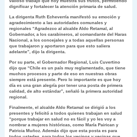
valioso trabajo que hoy muestra sus frutos, permitiendo
dignificar y fortalecer la atención primaria de salud.
La dirigenta Ruth Echeverría manifestó su emoción y
agradecimiento a las autoridades comunales y
regionales “Agradezco al alcalde Aldo Retamal, al
Gobernador, a los carabineros, al comandante del Haras
Nacional, a los concejales y a todas aquellas personas
que trabajaron y aportaron para que esto saliera
adelante”, dijo la dirigenta.
Por su parte, el Gobernador Regional, Luis Cuvertino
dijo que “Chile es un país muy reglamentado, que tiene
muchos procesos y parte de eso en nuestras obras
siempre está presente. Pero lo importante es que hoy
día es una gran alegría por tener una posta de primera
calidad, de alto estándar”, señaló la primera autoridad
regional.
Finalmente, el alcalde Aldo Retamal se dirigió a los
presentes y felicitó a todos quienes trabajan en salud
“porque trabajar en salud no es fácil y yo les voy a
nombrar a mujeres históricas, como María Pairican y
Patricia Muñoz. Además dijo que esta posta es para
todos ustedes, para todos los vecinos y vecinas que