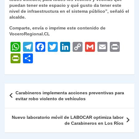
puedan tener este espacio y qué gusto da tener este
nivel de infraestructura en el sistema público”, señaló el
alcalde.
Comparte, envía o imprime este contenido de
VoceroRegional.CL
W
T
F
T
Li
C
G
E
P
h
el
a
w
n
o
m
m
ri
P
C
at
e
c
itt
k
p
ai
ai
nt
ri
o
s
gr
e
er
e
y
l
l
nt
m
A
a
b
dI
Li
Fr
p
Navegación
Carabineros implementa acciones preventivas para
p
m
o
n
n
ie
ar
de
evitar robo violento de vehículos
p
o
k
n
tir
entradas
k
dl
Nuevo laboratorio móvil de LABOCAR optimiza labor
de Carabineros en Los Ríos
y