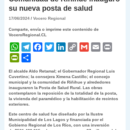
su nueva posta de salud
17/06/2024
Vocero Regional
Comparte, envía o imprime este contenido de
VoceroRegional.CL
W
T
F
T
Li
C
G
E
P
h
el
a
w
n
o
m
m
ri
P
C
at
e
c
itt
k
p
ai
ai
nt
ri
o
El alcalde Aldo Retamal; el Gobernador Regional Luis
s
gr
e
er
e
y
l
l
nt
m
Cuvertino; la consejera Ximena Castillo; el concejo
A
a
b
dI
Li
municipal y la comunidad de Riñihue y alrededores
Fr
p
inauguraron la Posta de Salud Rural. Las obras
p
m
o
n
n
ie
ar
contemplaron la reposición de la totalidad de la posta,
la vivienda del paramédico y la habilitación de recintos
p
o
k
n
tir
exteriores.
k
dl
Este centro de salud fue diseñado por la Ilustre
Municipalidad de Los Lagos y financiada por el
y
Gobierno Regional de Los Ríos, con una inversión