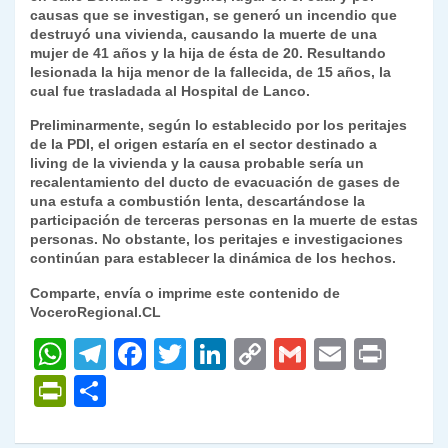
causas que se investigan, se generó un incendio que
y
destruyó una vivienda, causando la muerte de una
mujer de 41 años y la hija de ésta de 20. Resultando
lesionada la hija menor de la fallecida, de 15 años, la
cual fue trasladada al Hospital de Lanco.
Preliminarmente, según lo establecido por los peritajes
de la PDI, el origen estaría en el sector destinado a
living de la vivienda y la causa probable sería un
recalentamiento del ducto de evacuación de gases de
una estufa a combustión lenta, descartándose la
participación de terceras personas en la muerte de estas
personas. No obstante, los peritajes e investigaciones
continúan para establecer la dinámica de los hechos.
Comparte, envía o imprime este contenido de
VoceroRegional.CL
W
T
F
T
Li
C
G
E
P
h
el
a
w
n
o
m
m
ri
P
C
at
e
c
itt
k
p
ai
ai
nt
ri
o