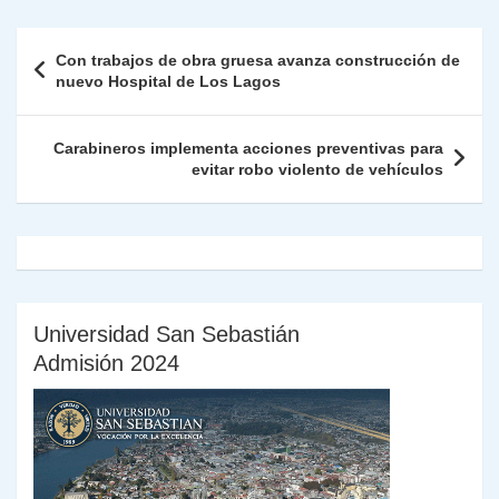
s
gr
e
er
e
y
l
l
nt
m
A
a
b
dI
Li
Fr
p
Navegación
Con trabajos de obra gruesa avanza construcción de
p
m
o
n
n
ie
ar
de
nuevo Hospital de Los Lagos
p
o
k
n
tir
entradas
k
dl
Carabineros implementa acciones preventivas para
evitar robo violento de vehículos
y
Universidad San Sebastián
Admisión 2024