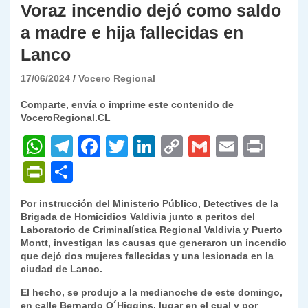
Voraz incendio dejó como saldo
a madre e hija fallecidas en
Lanco
17/06/2024
Vocero Regional
Comparte, envía o imprime este contenido de
VoceroRegional.CL
W
T
F
T
Li
C
G
E
P
h
el
a
w
n
o
m
m
ri
P
C
at
e
c
itt
k
p
ai
ai
nt
ri
o
Por instrucción del Ministerio Público, Detectives de la
s
gr
e
er
e
y
l
l
nt
m
Brigada de Homicidios Valdivia junto a peritos del
A
a
b
dI
Li
Laboratorio de Criminalística Regional Valdivia y Puerto
Fr
p
Montt, investigan las causas que generaron un incendio
p
m
o
n
n
ie
ar
que dejó dos mujeres fallecidas y una lesionada en la
ciudad de Lanco.
p
o
k
n
tir
El hecho, se produjo a la medianoche de este domingo,
k
dl
en calle Bernardo O´Higgins, lugar en el cual y por