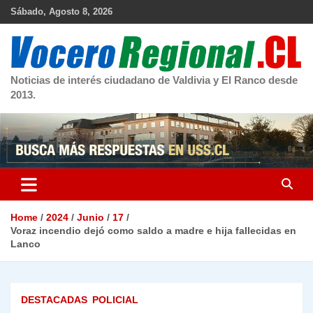
Skip
Sábado, Agosto 8, 2026
to
content
Noticias de interés ciudadano de Valdivia y El Ranco desde
2013.
Home
2024
Junio
17
Voraz incendio dejó como saldo a madre e hija fallecidas en
Lanco
DESTACADAS
POLICIAL