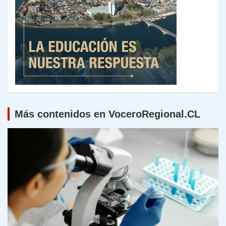
Más contenidos en VoceroRegional.CL