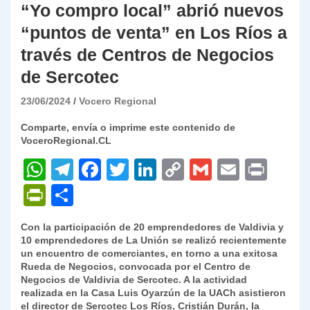
“Yo compro local” abrió nuevos
“puntos de venta” en Los Ríos a
través de Centros de Negocios
de Sercotec
23/06/2024
Vocero Regional
Comparte, envía o imprime este contenido de
VoceroRegional.CL
W
T
F
T
Li
C
G
E
P
h
el
a
w
n
o
m
m
ri
P
C
at
e
c
itt
k
p
ai
ai
nt
ri
o
Con la participación de 20 emprendedores de Valdivia y
s
gr
e
er
e
y
l
l
nt
m
10 emprendedores de La Unión se realizó recientemente
A
a
b
dI
Li
un encuentro de comerciantes, en torno a una exitosa
Fr
p
Rueda de Negocios, convocada por el Centro de
p
m
o
n
n
ie
ar
Negocios de Valdivia de Sercotec. A la actividad
realizada en la Casa Luis Oyarzún de la UACh asistieron
p
o
k
n
tir
el director de Sercotec Los Ríos, Cristián Durán, la