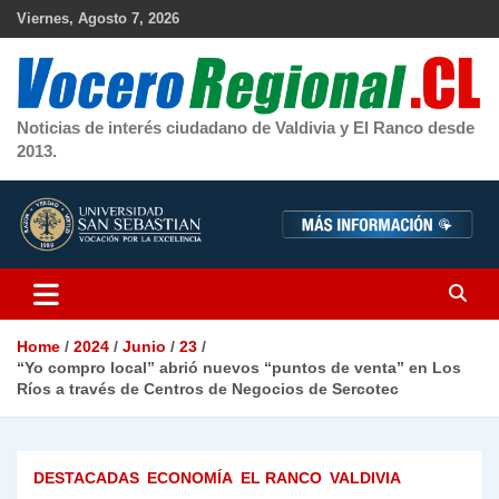
Skip
Viernes, Agosto 7, 2026
to
content
Noticias de interés ciudadano de Valdivia y El Ranco desde
2013.
Home
2024
Junio
23
“Yo compro local” abrió nuevos “puntos de venta” en Los
Ríos a través de Centros de Negocios de Sercotec
DESTACADAS
ECONOMÍA
EL RANCO
VALDIVIA