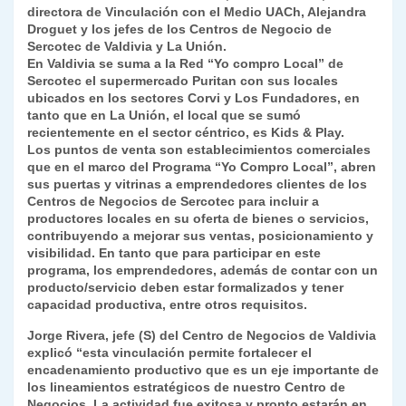
k
directora de Vinculación con el Medio UACh, Alejandra
dl
Droguet y los jefes de los Centros de Negocio de
y
Sercotec de Valdivia y La Unión.
En Valdivia se suma a la Red “Yo compro Local” de
Sercotec el supermercado Puritan con sus locales
ubicados en los sectores Corvi y Los Fundadores, en
tanto que en La Unión, el local que se sumó
recientemente en el sector céntrico, es Kids & Play.
Los puntos de venta son establecimientos comerciales
que en el marco del Programa “Yo Compro Local”, abren
sus puertas y vitrinas a emprendedores clientes de los
Centros de Negocios de Sercotec para incluir a
productores locales en su oferta de bienes o servicios,
contribuyendo a mejorar sus ventas, posicionamiento y
visibilidad. En tanto que para participar en este
programa, los emprendedores, además de contar con un
producto/servicio deben estar formalizados y tener
capacidad productiva, entre otros requisitos.
Jorge Rivera, jefe (S) del Centro de Negocios de Valdivia
explicó “esta vinculación permite fortalecer el
encadenamiento productivo que es un eje importante de
los lineamientos estratégicos de nuestro Centro de
Negocios. La actividad fue exitosa y pronto estarán en