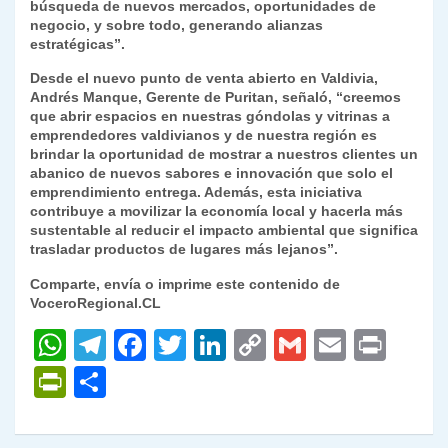
búsqueda de nuevos mercados, oportunidades de
negocio, y sobre todo, generando alianzas
estratégicas”.
Desde el nuevo punto de venta abierto en Valdivia,
Andrés Manque, Gerente de Puritan, señaló, “creemos
que abrir espacios en nuestras góndolas y vitrinas a
emprendedores valdivianos y de nuestra región es
brindar la oportunidad de mostrar a nuestros clientes un
abanico de nuevos sabores e innovación que solo el
emprendimiento entrega. Además, esta iniciativa
contribuye a movilizar la economía local y hacerla más
sustentable al reducir el impacto ambiental que significa
trasladar productos de lugares más lejanos”.
Comparte, envía o imprime este contenido de
VoceroRegional.CL
W
T
F
T
Li
C
G
E
P
h
el
a
w
n
o
m
m
ri
P
C
at
e
c
itt
k
p
ai
ai
nt
ri
o
s
gr
e
er
e
y
l
l
nt
m