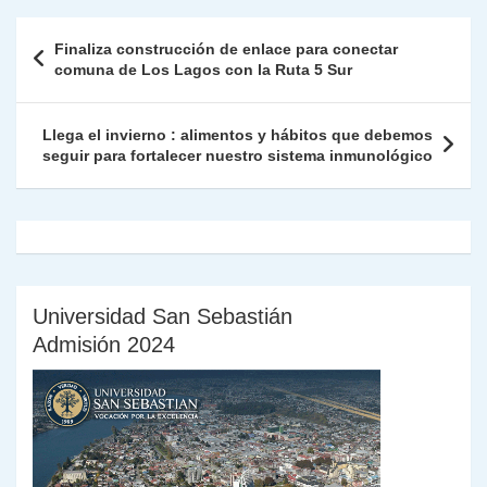
A
a
b
dI
Li
Fr
p
Navegación
Finaliza construcción de enlace para conectar
p
m
o
n
n
ie
ar
de
comuna de Los Lagos con la Ruta 5 Sur
p
o
k
n
tir
entradas
k
dl
Llega el invierno : alimentos y hábitos que debemos
seguir para fortalecer nuestro sistema inmunológico
y
Universidad San Sebastián
Admisión 2024