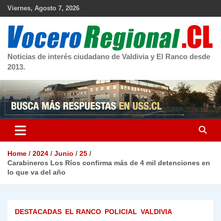
Skip
Viernes, Agosto 7, 2026
to
content
Noticias de interés ciudadano de Valdivia y El Ranco desde
2013.
Home
2024
Junio
25
Carabineros Los Ríos confirma más de 4 mil detenciones en
lo que va del año
DESTACADAS
EL RANCO
POLICIAL
VALDIVIA