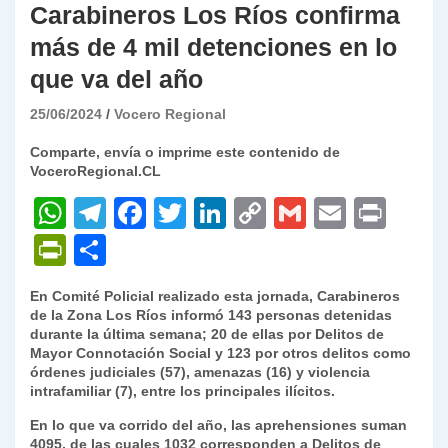
Carabineros Los Ríos confirma
más de 4 mil detenciones en lo
que va del año
25/06/2024
Vocero Regional
Comparte, envía o imprime este contenido de
VoceroRegional.CL
W
T
F
T
Li
C
G
E
P
h
el
a
w
n
o
m
m
ri
P
C
at
e
c
itt
k
p
ai
ai
nt
ri
o
En Comité Policial realizado esta jornada, Carabineros
s
gr
e
er
e
y
l
l
nt
m
de la Zona Los Ríos informó 143 personas detenidas
A
a
b
dI
Li
durante la última semana; 20 de ellas por Delitos de
Fr
p
Mayor Connotación Social y 123 por otros delitos como
p
m
o
n
n
ie
ar
órdenes judiciales (57), amenazas (16) y violencia
intrafamiliar (7), entre los principales ilícitos.
p
o
k
n
tir
En lo que va corrido del año, las aprehensiones suman
k
dl
4095, de las cuales 1032 corresponden a Delitos de