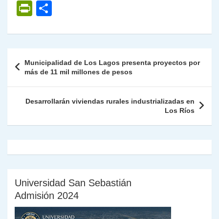
h
el
a
w
n
o
m
m
ri
P
C
at
e
c
itt
k
p
ai
ai
nt
ri
o
s
gr
e
er
e
y
l
l
nt
m
A
a
b
dI
Li
Fr
p
Navegación
Municipalidad de Los Lagos presenta proyectos por
p
m
o
n
n
ie
ar
de
más de 11 mil millones de pesos
p
o
k
n
tir
entradas
k
dl
Desarrollarán viviendas rurales industrializadas en
Los Ríos
y
Universidad San Sebastián
Admisión 2024