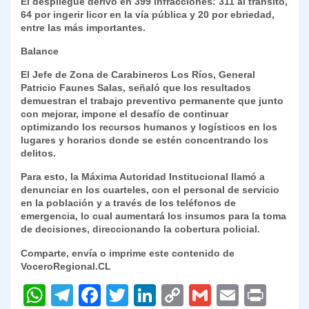
El despliegue derivó en 399 infracciones: 311 al tránsito,
64 por ingerir licor en la vía pública y 20 por ebriedad,
entre las más importantes.
Balance
El Jefe de Zona de Carabineros Los Ríos, General
Patricio Faunes Salas, señaló que los resultados
demuestran el trabajo preventivo permanente que junto
con mejorar, impone el desafío de continuar
optimizando los recursos humanos y logísticos en los
lugares y horarios donde se estén concentrando los
delitos.
Para esto, la Máxima Autoridad Institucional llamó a
denunciar en los cuarteles, con el personal de servicio
en la población y a través de los teléfonos de
emergencia, lo cual aumentará los insumos para la toma
de decisiones, direccionando la cobertura policial.
Comparte, envía o imprime este contenido de
VoceroRegional.CL
W
T
F
T
Li
C
G
E
P