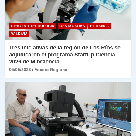
CIENCIA Y TECNOLOGÍA
DESTACADAS
EL RANCO
VALDIVIA
Tres iniciativas de la región de Los Ríos se
adjudicaron el programa StartUp Ciencia
2026 de MinCiencia
05/05/2026
Vocero Regional