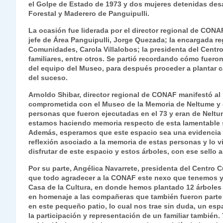
el Golpe de Estado de 1973 y dos mujeres detenidas des
s
gr
e
er
e
y
l
l
Forestal y Maderero de Panguipulli.
A
a
b
dI
Li
La ocasión
fue liderada por el director regional de CONAF
p
m
o
n
n
jefe de Área Panguipulli, Jorge Quezada; la encargada r
Comunidades, Carola Villalobos; la presidenta del Centr
p
o
k
familiares, entre otros. Se partió recordando cómo fueron 
del equipo del Museo, para después proceder a plantar 
k
del suceso.
Arnoldo Shibar, director regional de CONAF manifestó al
comprometida con el Museo de la Memoria de Neltume y q
personas que fueron ejecutadas en el 73 y eran de Neltu
estamos haciendo memoria respecto de esta lamentable s
Además, esperamos que este espacio sea una evidencia 
reflexión asociado a la memoria de estas personas y lo v
disfrutar de este espacio y estos árboles, con ese sello
Por su parte, Angélica Navarrete, presidenta del Centro
que todo agradecer a la CONAF este nexo que tenemos y h
Casa de la Cultura, en donde hemos plantado 12 árbole
en homenaje a las compañeras que también fueron parte 
en este pequeño patio, lo cual nos trae sin duda, un e
la participación y representación de un familiar también