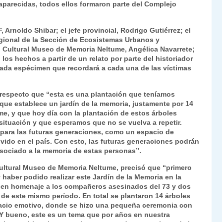
aparecidas, todos ellos formaron parte del Complejo
Fr
p
ie
ar
, Arnoldo Shibar; el jefe provincial, Rodrigo Gutiérrez; el
n
tir
egional de la Sección de Ecosistemas Urbanos y
o Cultural Museo de Memoria Neltume, Angélica Navarrete;
dl
los hechos a partir de un relato por parte del historiador
cada espécimen que recordará a cada una de las víctimas
y
 respecto que “esta es una plantación que teníamos
ue establece un jardín de la memoria, justamente por 14
me, y que hoy día con la plantación de estos árboles
ituación y que esperamos que no se vuelva a repetir.
para las futuras generaciones, como un espacio de
ivido en el país. Con esto, las futuras generaciones podrán
 asociado a la memoria de estas personas”.
 Cultural Museo de Memoria Neltume, precisó que “primero
aber podido realizar este Jardín de la Memoria en la
s en homenaje a los compañeros asesinados del 73 y dos
de este mismo período. En total se plantaron 14 árboles
spacio emotivo, donde se hizo una pequeña ceremonia con
. Y bueno, este es un tema que por años en nuestra