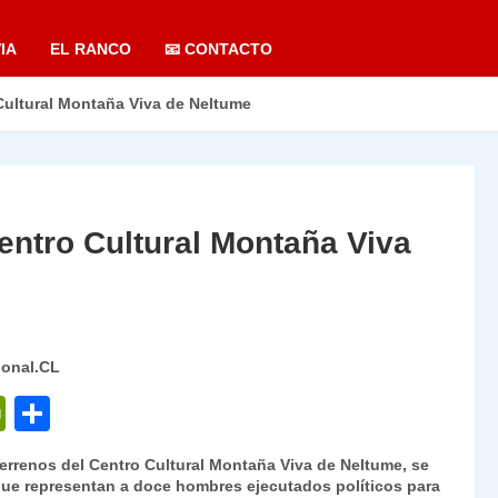
IA
EL RANCO
📧 CONTACTO
Cultural Montaña Viva de Neltume
entro Cultural Montaña Viva
ional.CL
P
C
ri
o
terrenos del Centro Cultural Montaña Viva de Neltume, se
nt
m
 que representan a doce hombres ejecutados políticos para