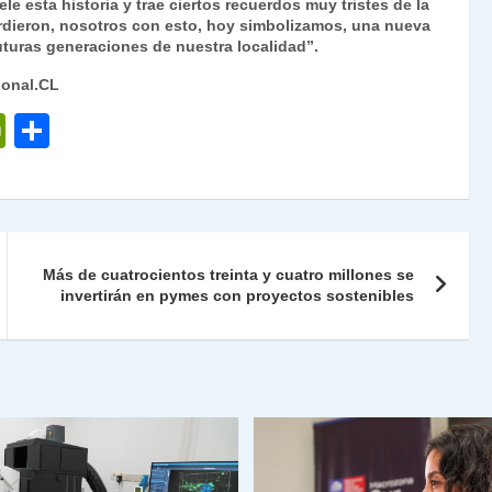
e esta historia y trae ciertos recuerdos muy tristes de la
erdieron, nosotros con esto, hoy simbolizamos, una nueva
uturas generaciones de nuestra localidad”.
ional.CL
P
C
ri
o
nt
m
Fr
p
ie
ar
Más de cuatrocientos treinta y cuatro millones se
n
tir
invertirán en pymes con proyectos sostenibles
dl
y