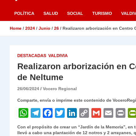
POLÍTICA
SALUD
SOCIAL
TURISMO
VALDIV
Home
2024
Junio
26
Realizaron arborización en Centro 
DESTACADAS
VALDIVIA
Realizaron arborización en C
de Neltume
26/06/2024
Vocero Regional
Comparte, envía o imprime este contenido de VoceroReg
W
T
F
T
Li
C
G
E
P
h
el
a
w
n
o
m
m
ri
Con el propósito de crear un “Jardín de la Memoria”, en 
at
e
c
itt
k
p
ai
ai
nt
llevó a cabo una plantación de 12 notros y 2 arrayanes,