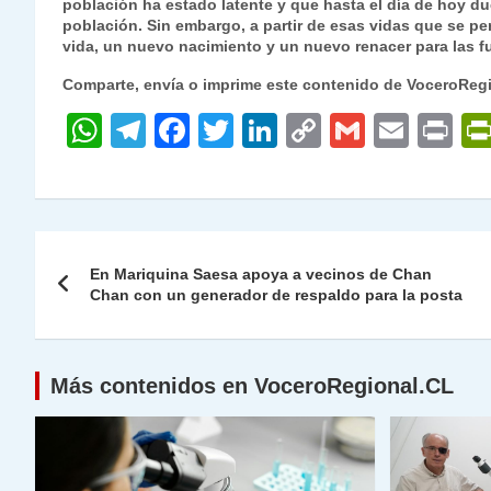
población ha estado latente y que hasta el día de hoy duel
población. Sin embargo, a partir de esas vidas que se p
vida, un nuevo nacimiento y un nuevo renacer para las f
Comparte, envía o imprime este contenido de VoceroReg
W
T
F
T
Li
C
G
E
P
h
el
a
w
n
o
m
m
ri
at
e
c
itt
k
p
ai
ai
nt
s
gr
e
er
e
y
l
l
Navegación
A
a
b
dI
Li
En Mariquina Saesa apoya a vecinos de Chan
de
Chan con un generador de respaldo para la posta
p
m
o
n
n
p
o
k
entradas
k
Más contenidos en VoceroRegional.CL