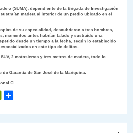
ri
o
Madera (SUMA), dependiente de la Brigada de Investigación
nt
m
 sustraían madera al interior de un predio ubicado en el
Fr
p
propias de su especialidad, descubrieron a tres hombres,
ie
ar
nes, momentos antes habrían talado y sustraído una
n
tir
petido desde un tiempo a la fecha, según lo establecido
 especializados en este tipo de delitos.
dl
SUV, 2 motosierras y tres metros de madera, todo lo
y
 de Garantía de San José de la Mariquina.
ional.CL
P
C
ri
o
nt
m
Fr
p