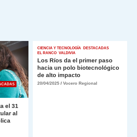
CIENCIA Y TECNOLOGÍA
DESTACADAS
EL RANCO
VALDIVIA
Los Ríos da el primer paso
hacia un polo biotecnológico
de alto impacto
20/04/2025
Vocero Regional
ACADAS
a el 31
ular al
lica