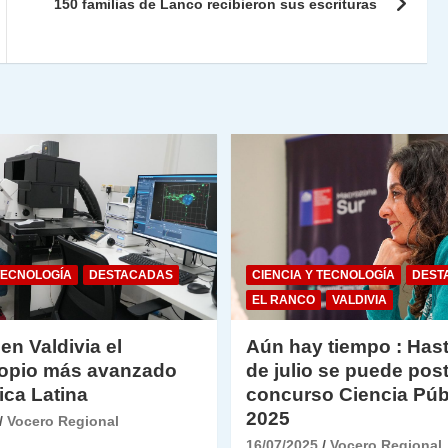
ie
ar
150 familias de Lanco recibieron sus escrituras
n
tir
dl
y
TECNOLOGÍA
DESTACADAS
CIENCIA Y TECNOLOGÍA
DEST
EL RANCO
VALDIVIA
 en Valdivia el
Aún hay tiempo : Hast
opio más avanzado
de julio se puede post
ica Latina
concurso Ciencia Púb
2025
Vocero Regional
16/07/2025
Vocero Regional