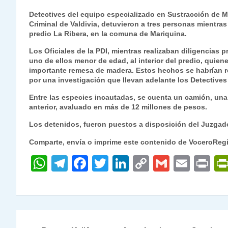
h
el
a
w
n
o
m
m
ri
Detectives del equipo especializado en Sustracción de 
at
e
c
itt
k
p
ai
ai
nt
Criminal de Valdivia, detuvieron a tres personas mientras
predio La Ribera, en la comuna de Mariquina.
s
gr
e
er
e
y
l
l
Los Oficiales de la PDI, mientras realizaban diligencias 
A
a
b
dI
Li
uno de ellos menor de edad, al interior del predio, quie
p
m
o
n
n
importante remesa de madera. Estos hechos se habrían re
por una investigación que llevan adelante los Detectives
p
o
k
Entre las especies incautadas, se cuenta un camión, una 
k
anterior, avaluado en más de 12 millones de pesos.
Los detenidos, fueron puestos a disposición del Juzgado
Comparte, envía o imprime este contenido de VoceroReg
W
T
F
T
Li
C
G
E
P
h
el
a
w
n
o
m
m
ri
at
e
c
itt
k
p
ai
ai
nt
s
gr
e
er
e
y
l
l
Navegación