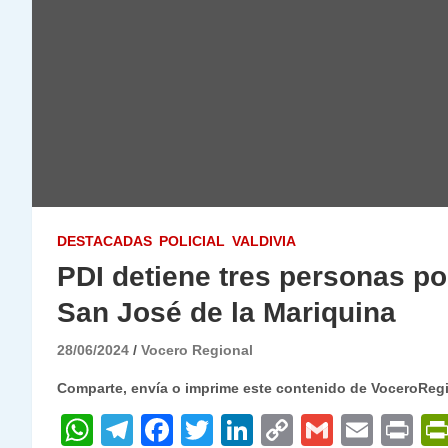
DESTACADAS
POLICIAL
VALDIVIA
PDI detiene tres personas p
San José de la Mariquina
28/06/2024
Vocero Regional
Comparte, envía o imprime este contenido de VoceroReg
W
T
F
T
Li
C
G
E
P