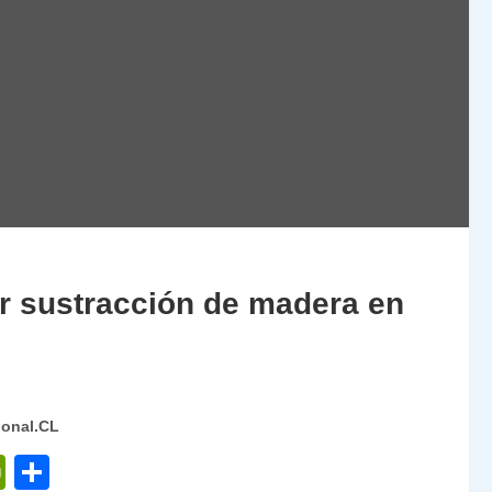
or sustracción de madera en
ional.CL
P
C