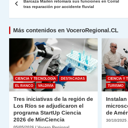
A
a
b
dI
Li
Barcaza Mailén retomará sus funciones en Corral
de
tras reparación por accidente fluvial
p
m
o
n
n
p
o
k
entradas
k
Más contenidos en VoceroRegional.CL
CIENCIA Y TECNOLOGÍA
DESTACADAS
CIENCIA Y 
EL RANCO
VALDIVIA
TURISMO
Tres iniciativas de la región de
Instalan
Los Ríos se adjudicaron el
microsc
programa StartUp Ciencia
de Amér
2026 de MinCiencia
30/10/2025
05/05/2026
Vocero Regional