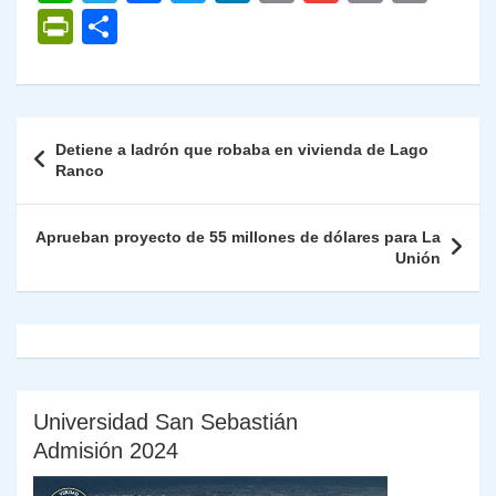
h
el
a
w
n
o
m
m
ri
P
C
at
e
c
itt
k
p
ai
ai
nt
ri
o
s
gr
e
er
e
y
l
l
nt
m
A
a
b
dI
Li
Fr
p
Navegación
Detiene a ladrón que robaba en vivienda de Lago
p
m
o
n
n
ie
ar
de
Ranco
p
o
k
n
tir
entradas
k
dl
Aprueban proyecto de 55 millones de dólares para La
Unión
y
Universidad San Sebastián
Admisión 2024