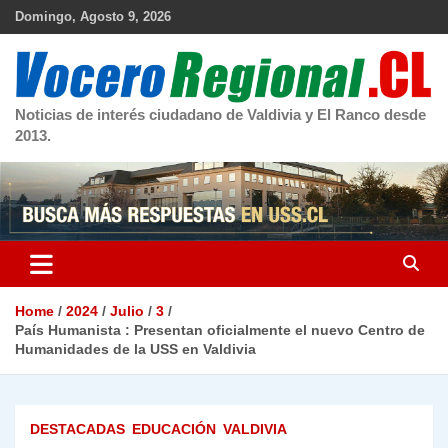
Skip
Domingo, Agosto 9, 2026
to
content
Noticias de interés ciudadano de Valdivia y El Ranco desde
2013.
Home
2024
Julio
3
País Humanista : Presentan oficialmente el nuevo Centro de
Humanidades de la USS en Valdivia
DESTACADAS
EDUCACIÓN
VALDIVIA