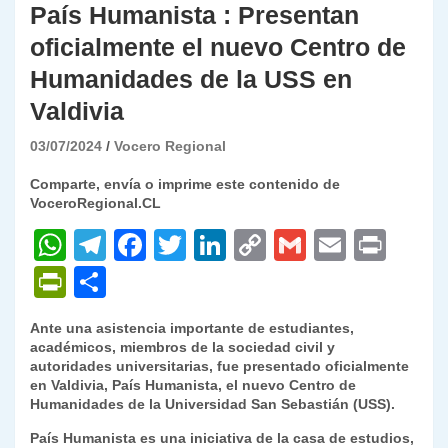
País Humanista : Presentan
oficialmente el nuevo Centro de
Humanidades de la USS en
Valdivia
03/07/2024
Vocero Regional
Comparte, envía o imprime este contenido de
VoceroRegional.CL
W
T
F
T
Li
C
G
E
P
h
el
a
w
n
o
m
m
ri
P
C
at
e
c
itt
k
p
ai
ai
nt
ri
o
Ante una asistencia importante de estudiantes,
s
gr
e
er
e
y
l
l
nt
m
académicos, miembros de la sociedad civil y
A
a
b
dI
Li
autoridades universitarias, fue presentado oficialmente
Fr
p
en Valdivia, País Humanista, el nuevo Centro de
p
m
o
n
n
ie
ar
Humanidades de la Universidad San Sebastián (USS).
p
o
k
n
tir
País Humanista es una iniciativa de la casa de estudios,