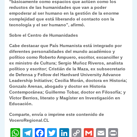
“básicamente como espacios que actúen como los
reductos de las humanidades que van a poder
empoderar al ser humano en la gestión de la enorme
complejidad que está liberando el contacto con la
tecnología y el ser humano”, afirmó.
Sobre el Centro de Humanidades
Cabe destacar que País Humanista está integrado por
diferentes personalidades del mundo académico y
político como Roberto Ampuero, escritor, excanciller y
ex ministro de Cultura; Sergio Muñoz Riveros, analista
político y escritor; Cristián de la Maza, ex subsecretario
de Defensa y Fellow del Hardvard University Advance
Leadership Initiative; Cecilia Morán, doctora en Historia;
Gonzalo Arenas, abogado y doctor en Historia
Contemporánea; Guillermo Tobar, doctor en Filosofía; y
Víctor Berrios, literato y Magíster en Investigación en
Educación.
Comparte, envía o imprime este contenido de
VoceroRegional.CL
W
T
F
T
Li
C
G
E
P