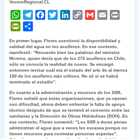
VoceroRegional.CL
W
T
F
T
Li
C
G
E
P
h
el
a
w
n
o
m
m
ri
P
C
at
e
c
itt
k
p
ai
ai
nt
ri
o
En primer lugar, Flores cuestionó la disponibilidad y
s
gr
e
er
e
y
l
l
nt
m
calidad del agua en los acuíferos. En ese contexto,
A
a
b
dI
Li
manifestó: “Recuerdo bien las palabras del ministro
Fr
p
Moreno, quien decía que de los 272 acuíferos en Chile,
p
m
o
n
n
ie
ar
sólo se conocía la realidad de nueve. Se encargó
entonces revisar cuál era el estado del arte de al menos
p
o
k
n
tir
100 de los acuíferos más críticos. No sé si se habrá
k
terminado el estudio”.
dl
En cuanto a la administración y recursos de los SSR,
y
Flores señaló que estas organizaciones, que ya operan
con dificultad, ahora deben enfrentar la falta de apoyo
técnico después de que se terminó el convenio entre las
sanitarias y la Dirección de Obras Hidráulicas (DOH). En
ese contexto, Flores comentó: “Los SSR a duras penas
administran el agua que a veces les escasea porque no
tienen recursos para contratar personas expertas”.