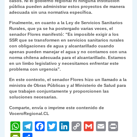
casos. Ni el gobierno regional ni ninguna institución
pública pueden administrar estos proyectos de manera
adecuada sin una normativa específica.
Finalmente, en cuanto a la Ley de Servicios Sanitarios
Rurales, que ya se ha postergado varias veces, el
senador Flores manifestó: “Es imposible exigir a los
SSR que se transformen en servicios sanitarios rurales
con obligaciones de agua y alcantarillado cuando
apenas pueden manejar el agua y no contamos con una
norma chilena adecuada para el alcantarillado. Estamos
en un limbo legislativo y necesitamos enfrentar este
problema con urgencia”.
En este contexto, el senador Flores hizo un llamado a la
ministra de Obras Públicas y al Ministerio de Salud para
que trabajen conjuntamente y proporcionen las
soluciones necesarias.
Comparte, envía o imprime este contenido de
VoceroRegional.CL
W
T
F
T
Li
C
G
E
P
h
el
a
w
n
o
m
m
ri