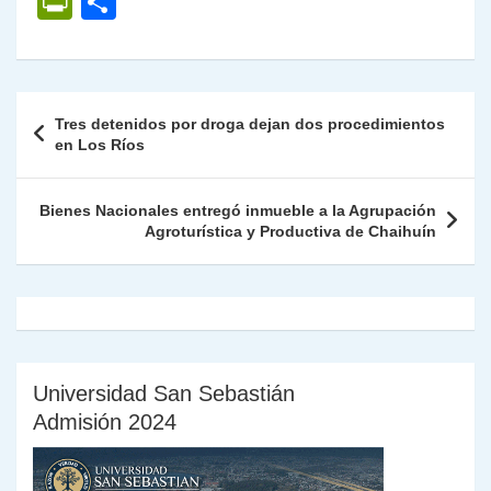
P
C
at
e
c
itt
k
p
ai
ai
nt
ri
o
s
gr
e
er
e
y
l
l
nt
m
A
a
b
dI
Li
Fr
p
Navegación
Tres detenidos por droga dejan dos procedimientos
p
m
o
n
n
ie
ar
de
en Los Ríos
p
o
k
n
tir
entradas
k
dl
Bienes Nacionales entregó inmueble a la Agrupación
Agroturística y Productiva de Chaihuín
y
Universidad San Sebastián
Admisión 2024