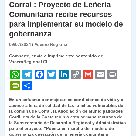
Corral : Proyecto de Leñería
Comunitaria recibe recursos
para implementar su modelo de
gobernanza
09/07/2024
Vocero Regional
Comparte, envía o imprime este contenido de
VoceroRegional.CL
W
T
F
T
Li
C
G
E
P
h
el
a
w
n
o
m
m
ri
P
C
at
e
c
itt
k
p
ai
ai
nt
ri
o
En un esfuerzo por mejorar las condiciones de vida y el
s
gr
e
er
e
y
l
l
nt
m
acceso a leña de calidad de las familias vulnerables de
A
a
b
dI
Li
la comuna de Corral, la Asociación de Municipalidades
Fr
p
Cordillera de la Costa recibió esta semana recursos de
p
m
o
n
n
ie
ar
la Subsecretaría de Desarrollo Regional y Administrativo
para el proyecto “Puesta en marcha del modelo de
p
o
k
n
tir
gobernanza operación de la leñería comunitaria