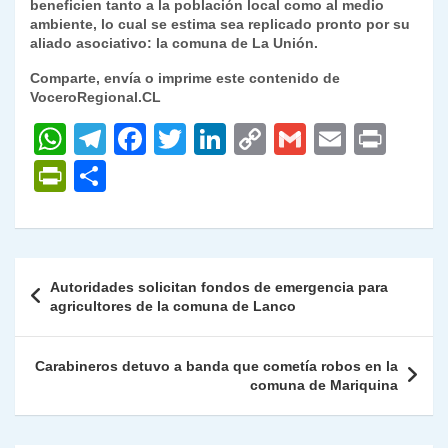
beneficien tanto a la población local como al medio
ambiente, lo cual se estima sea replicado pronto por su
aliado asociativo: la comuna de La Unión.
Comparte, envía o imprime este contenido de
VoceroRegional.CL
W
T
F
T
Li
C
G
E
P
h
el
a
w
n
o
m
m
ri
P
C
at
e
c
itt
k
p
ai
ai
nt
ri
o
s
gr
e
er
e
y
l
l
nt
m
A
a
b
dI
Li
Fr
p
Navegación
Autoridades solicitan fondos de emergencia para
p
m
o
n
n
ie
ar
de
agricultores de la comuna de Lanco
p
o
k
n
tir
entradas
k
dl
Carabineros detuvo a banda que cometía robos en la
comuna de Mariquina
y