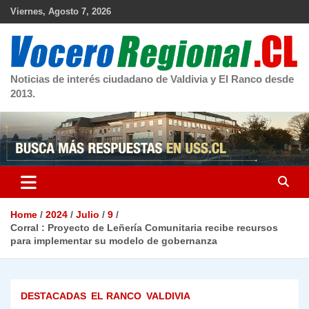
Skip
Viernes, Agosto 7, 2026
to
content
Noticias de interés ciudadano de Valdivia y El Ranco desde
2013.
Home
2024
Julio
9
Corral : Proyecto de Leñería Comunitaria recibe recursos
para implementar su modelo de gobernanza
DESTACADAS
EL RANCO
VALDIVIA