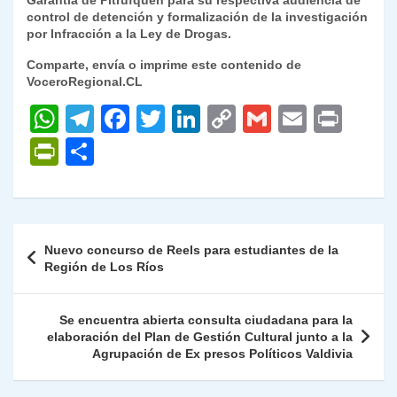
Garantía de Pitrufquén para su respectiva audiencia de
control de detención y formalización de la investigación
por Infracción a la Ley de Drogas.
Comparte, envía o imprime este contenido de
VoceroRegional.CL
W
T
F
T
Li
C
G
E
P
h
el
a
w
n
o
m
m
ri
P
C
at
e
c
itt
k
p
ai
ai
nt
ri
o
s
gr
e
er
e
y
l
l
nt
m
A
a
b
dI
Li
Fr
p
Navegación
Nuevo concurso de Reels para estudiantes de la
p
m
o
n
n
ie
ar
de
Región de Los Ríos
p
o
k
n
tir
entradas
k
dl
Se encuentra abierta consulta ciudadana para la
elaboración del Plan de Gestión Cultural junto a la
y
Agrupación de Ex presos Políticos Valdivia