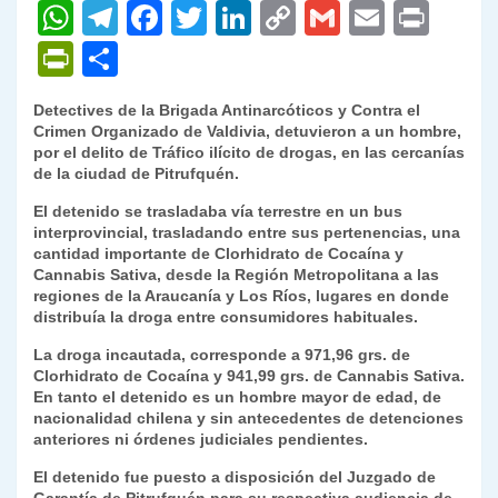
W
T
F
T
Li
C
G
E
P
h
el
a
w
n
o
m
m
ri
P
C
at
e
c
itt
k
p
ai
ai
nt
ri
o
Detectives de la Brigada Antinarcóticos y Contra el
s
gr
e
er
e
y
l
l
nt
m
Crimen Organizado de Valdivia, detuvieron a un hombre,
A
a
b
dI
Li
por el delito de Tráfico ilícito de drogas, en las cercanías
Fr
p
de la ciudad de Pitrufquén.
p
m
o
n
n
ie
ar
El detenido se trasladaba vía terrestre en un bus
p
o
k
n
tir
interprovincial, trasladando entre sus pertenencias, una
cantidad importante de Clorhidrato de Cocaína y
k
dl
Cannabis Sativa, desde la Región Metropolitana a las
regiones de la Araucanía y Los Ríos, lugares en donde
y
distribuía la droga entre consumidores habituales.
La droga incautada, corresponde a 971,96 grs. de
Clorhidrato de Cocaína y 941,99 grs. de Cannabis Sativa.
En tanto el detenido es un hombre mayor de edad, de
nacionalidad chilena y sin antecedentes de detenciones
anteriores ni órdenes judiciales pendientes.
El detenido fue puesto a disposición del Juzgado de