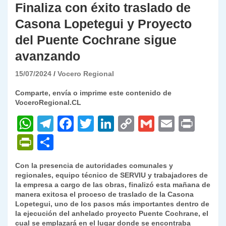
Finaliza con éxito traslado de
Casona Lopetegui y Proyecto
del Puente Cochrane sigue
avanzando
15/07/2024
Vocero Regional
Comparte, envía o imprime este contenido de
VoceroRegional.CL
W
T
F
T
Li
C
G
E
P
h
el
a
w
n
o
m
m
ri
P
C
at
e
c
itt
k
p
ai
ai
nt
ri
o
Con la presencia de autoridades comunales y
s
gr
e
er
e
y
l
l
nt
m
regionales, equipo técnico de SERVIU y trabajadores de
A
a
b
dI
Li
la empresa a cargo de las obras, finalizó esta mañana de
Fr
p
manera exitosa el proceso de traslado de la Casona
p
m
o
n
n
ie
ar
Lopetegui, uno de los pasos más importantes dentro de
la ejecución del anhelado proyecto Puente Cochrane, el
p
o
k
n
tir
cual se emplazará en el lugar donde se encontraba