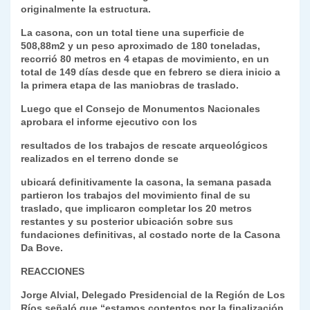
k
originalmente la estructura.
dl
La casona, con un total tiene una superficie de
y
508,88m2 y un peso aproximado de 180 toneladas,
recorrió 80 metros en 4 etapas de movimiento, en un
total de 149 días desde que en febrero se diera inicio a
la primera etapa de las maniobras de traslado.
Luego que el Consejo de Monumentos Nacionales
aprobara el informe ejecutivo con los
resultados de los trabajos de rescate arqueológicos
realizados en el terreno donde se
ubicará definitivamente la casona, la semana pasada
partieron los trabajos del movimiento final de su
traslado, que implicaron completar los 20 metros
restantes y su posterior ubicación sobre sus
fundaciones definitivas, al costado norte de la Casona
Da Bove.
REACCIONES
Jorge Alvial, Delegado Presidencial de la Región de Los
Ríos señaló que “estamos contentos por la finalización