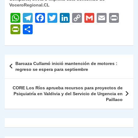
VoceroRegional.CL
W
T
F
T
Li
C
G
E
P
h
el
a
w
n
o
m
m
ri
P
C
at
e
c
itt
k
p
ai
ai
nt
ri
o
s
gr
e
er
e
y
l
l
nt
m
A
a
b
dI
Li
Fr
p
Navegación
Barcaza Cullamó inició mantención de motores :
p
m
o
n
n
ie
ar
de
regreso se espera para septiembre
p
o
k
n
tir
entradas
k
dl
CORE Los Ríos aprueba recursos para proyectos de
Psiquiatría en Valdivia y del Servicio de Urgencia en
y
Paillaco