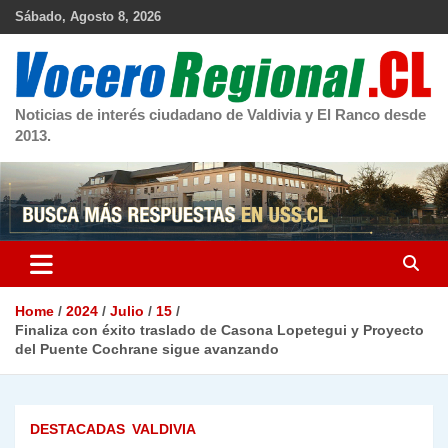
Skip
Sábado, Agosto 8, 2026
to
content
Noticias de interés ciudadano de Valdivia y El Ranco desde
2013.
Home
2024
Julio
15
Finaliza con éxito traslado de Casona Lopetegui y Proyecto
del Puente Cochrane sigue avanzando
DESTACADAS
VALDIVIA