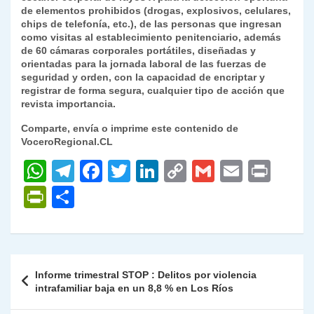
de elementos prohibidos (drogas, explosivos, celulares,
chips de telefonía, etc.), de las personas que ingresan
como visitas al establecimiento penitenciario, además
de 60 cámaras corporales portátiles, diseñadas y
orientadas para la jornada laboral de las fuerzas de
seguridad y orden, con la capacidad de encriptar y
registrar de forma segura, cualquier tipo de acción que
revista importancia.
Comparte, envía o imprime este contenido de
VoceroRegional.CL
W
T
F
T
Li
C
G
E
P
h
el
a
w
n
o
m
m
ri
P
C
at
e
c
itt
k
p
ai
ai
nt
ri
o
s
gr
e
er
e
y
l
l
nt
m
A
a
b
dI
Li
Fr
p
Navegación
Informe trimestral STOP : Delitos por violencia
p
m
o
n
n
ie
ar
de
intrafamiliar baja en un 8,8 % en Los Ríos
p
o
k
n
tir
entradas