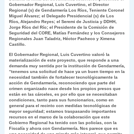
Gobernador Regional, Luis Cuvertino, el Director
y
Regional (s) de Gendarmería Los Ríos, Teniente Coronel
Miguel Álvarez; el Delegado Presidencial (s) de Los
Ríos, Alejandro Reyes; el Seremi de Justicia y DDHH,
Jorge Ríos del Río; el Presidente de la Comisión de
Seguridad del CORE, Matías Fernández y los Consejeros
Regionales Juan Taladriz, Héctor Pacheco y Ximena
Castillo.
El Gobernador Regional, Luis Cuvertino valoró la
materialización de este proyecto, que responde a una
demanda muy sentida por la institución de Gendarmería,
“tenemos una solicitud de hace ya un buen tiempo en la
necesidad también de fortalecer tecnológicamente la
acción de Gendarmería, reconociendo que parte del
crimen organizado nace desde los propios presos que
están en las cárceles, es por ello que se necesitaban
condiciones, tanto para sus funcionarios, como en
general para el recinto con medidas tecnológicas de
mayor seguridad; estamos traspasando importantes
recursos en el marco de la colaboración que este
Gobierno Regional ha tenido con las policías, con la
Fiscalía y ahora con Gendarmería. Nos parece que es