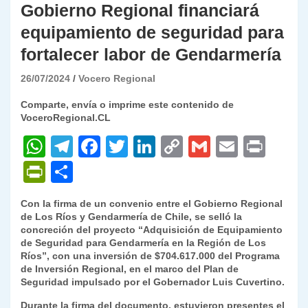
Gobierno Regional financiará
equipamiento de seguridad para
fortalecer labor de Gendarmería
26/07/2024
Vocero Regional
Comparte, envía o imprime este contenido de
VoceroRegional.CL
W
T
F
T
Li
C
G
E
P
h
el
a
w
n
o
m
m
ri
P
C
at
e
c
itt
k
p
ai
ai
nt
ri
o
Con la firma de un convenio entre el Gobierno Regional
s
gr
e
er
e
y
l
l
nt
m
de Los Ríos y Gendarmería de Chile, se selló la
A
a
b
dI
Li
concreción del proyecto “Adquisición de Equipamiento
Fr
p
de Seguridad para Gendarmería en la Región de Los
p
m
o
n
n
ie
ar
Ríos”, con una inversión de $704.617.000 del Programa
de Inversión Regional, en el marco del Plan de
p
o
k
n
tir
Seguridad impulsado por el Gobernador Luis Cuvertino.
k
dl
Durante la firma del documento, estuvieron presentes el