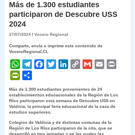
Más de 1.300 estudiantes
participaron de Descubre USS
2024
27/07/2024
Vocero Regional
Comparte, envía o imprime este contenido de
VoceroRegional.CL
W
T
F
T
Li
C
G
E
P
h
el
a
w
n
o
m
m
ri
P
C
at
e
c
itt
k
p
ai
ai
nt
ri
o
Más de 1.300 estudiantes provenientes de 24
s
gr
e
er
e
y
l
l
nt
m
establecimientos educacionales de la Región de Los
A
a
b
dI
Li
Ríos participaron esta semana de Descubre USS en
Fr
p
Valdivia, la principal feria educacional de la casa de
p
m
o
n
n
ie
ar
estudios superiores.
p
o
k
n
tir
Colegios de Valdivia y de distintas comunas de la
Región de Los Ríos participaron de la cita, que se
k
dl
desarrolló en tres jornadas y en las cuales los