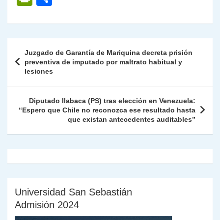
at
e
c
itt
k
p
ai
ai
nt
ri
o
s
gr
e
er
e
y
l
l
nt
m
A
a
b
dI
Li
Fr
p
Navegación
Juzgado de Garantía de Mariquina decreta prisión
p
m
o
n
n
ie
ar
de
preventiva de imputado por maltrato habitual y
p
o
k
lesiones
n
tir
entradas
k
dl
Diputado Ilabaca (PS) tras elección en Venezuela:
y
“Espero que Chile no reconozca ese resultado hasta
que existan antecedentes auditables”
Universidad San Sebastián
Admisión 2024