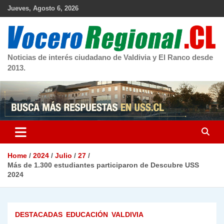
Skip
Jueves, Agosto 6, 2026
to
content
Noticias de interés ciudadano de Valdivia y El Ranco desde
2013.
Home
2024
Julio
27
Más de 1.300 estudiantes participaron de Descubre USS
2024
DESTACADAS
EDUCACIÓN
VALDIVIA