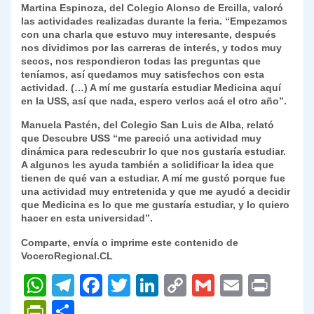
Martina Espinoza, del Colegio Alonso de Ercilla, valoró
las actividades realizadas durante la feria. “Empezamos
con una charla que estuvo muy interesante, después
nos dividimos por las carreras de interés, y todos muy
secos, nos respondieron todas las preguntas que
teníamos, así quedamos muy satisfechos con esta
actividad. (…) A mí me gustaría estudiar Medicina aquí
en la USS, así que nada, espero verlos acá el otro año”.
Manuela Pastén, del Colegio San Luis de Alba, relató
que Descubre USS “me pareció una actividad muy
dinámica para redescubrir lo que nos gustaría estudiar.
A algunos les ayuda también a solidificar la idea que
tienen de qué van a estudiar. A mí me gustó porque fue
una actividad muy entretenida y que me ayudó a decidir
que Medicina es lo que me gustaría estudiar, y lo quiero
hacer en esta universidad”.
Comparte, envía o imprime este contenido de
VoceroRegional.CL
W
T
F
T
Li
C
G
E
P
h
el
a
w
n
o
m
m
ri
P
C