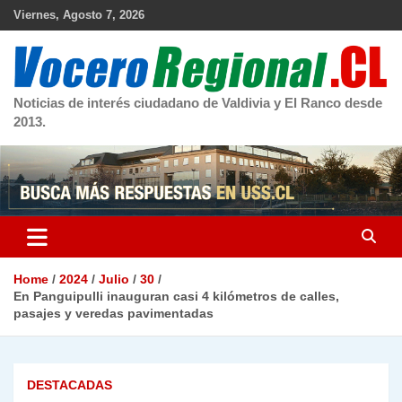
Skip
Viernes, Agosto 7, 2026
to
content
Noticias de interés ciudadano de Valdivia y El Ranco desde
2013.
Home
2024
Julio
30
En Panguipulli inauguran casi 4 kilómetros de calles,
pasajes y veredas pavimentadas
DESTACADAS