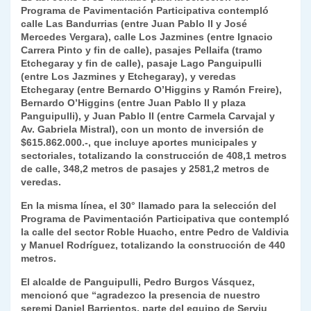
Programa de Pavimentación Participativa contempló
y
calle Las Bandurrias (entre Juan Pablo II y José
Mercedes Vergara), calle Los Jazmines (entre Ignacio
Carrera Pinto y fin de calle), pasajes Pellaifa (tramo
Etchegaray y fin de calle), pasaje Lago Panguipulli
(entre Los Jazmines y Etchegaray), y veredas
Etchegaray (entre Bernardo O’Higgins y Ramón Freire),
Bernardo O’Higgins (entre Juan Pablo II y plaza
Panguipulli), y Juan Pablo II (entre Carmela Carvajal y
Av. Gabriela Mistral), con un monto de inversión de
$615.862.000.-, que incluye aportes municipales y
sectoriales, totalizando la construcción de 408,1 metros
de calle, 348,2 metros de pasajes y 2581,2 metros de
veredas.
En la misma línea, el 30° llamado para la selección del
Programa de Pavimentación Participativa que contempló
la calle del sector Roble Huacho, entre Pedro de Valdivia
y Manuel Rodríguez, totalizando la construcción de 440
metros.
El alcalde de Panguipulli, Pedro Burgos Vásquez,
mencionó que “agradezco la presencia de nuestro
seremi Daniel Barrientos, parte del equipo de Serviu