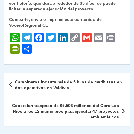
contraloría, que dura alrededor de 35 días, se puede
licitar la esperada ejecución del proyecto.
Comparte, envía o imprime este contenido de
VoceroRegional.CL
W
T
F
T
Li
C
G
E
P
h
el
a
w
n
o
m
m
ri
P
C
at
e
c
itt
k
p
ai
ai
nt
ri
o
s
gr
e
er
e
y
l
l
nt
m
A
a
b
dI
Li
Fr
p
Navegación
Carabineros incauta más de 5 kilos de marihuana en
p
m
o
n
n
ie
ar
de
dos operativos en Valdivia
p
o
k
n
tir
entradas
k
dl
Concretan traspaso de $5.506 millones del Gore Los
Ríos a los 12 municipios para ejecutar 47 proyectos
y
emblemáticos