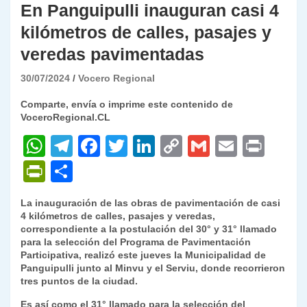
En Panguipulli inauguran casi 4
kilómetros de calles, pasajes y
veredas pavimentadas
30/07/2024
Vocero Regional
Comparte, envía o imprime este contenido de
VoceroRegional.CL
W
T
F
T
Li
C
G
E
P
h
el
a
w
n
o
m
m
ri
P
C
at
e
c
itt
k
p
ai
ai
nt
ri
o
La inauguración de las obras de pavimentación de casi
s
gr
e
er
e
y
l
l
nt
m
4 kilómetros de calles, pasajes y veredas,
A
a
b
dI
Li
correspondiente a la postulación del 30° y 31° llamado
Fr
p
para la selección del Programa de Pavimentación
p
m
o
n
n
ie
ar
Participativa, realizó este jueves la Municipalidad de
Panguipulli junto al Minvu y el Serviu, donde recorrieron
p
o
k
n
tir
tres puntos de la ciudad.
k
dl
Es así como el 31° llamado para la selección del