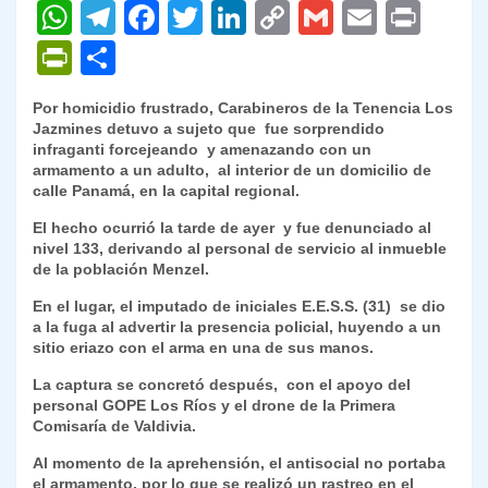
W
T
F
T
Li
C
G
E
P
h
el
a
w
n
o
m
m
ri
P
C
at
e
c
itt
k
p
ai
ai
nt
ri
o
Por homicidio frustrado, Carabineros de la Tenencia Los
s
gr
e
er
e
y
l
l
nt
m
Jazmines detuvo a sujeto que fue sorprendido
A
a
b
dI
Li
infraganti forcejeando y amenazando con un
Fr
p
armamento a un adulto, al interior de un domicilio de
p
m
o
n
n
ie
ar
calle Panamá, en la capital regional.
p
o
k
n
tir
El hecho ocurrió la tarde de ayer y fue denunciado al
nivel 133, derivando al personal de servicio al inmueble
k
dl
de la población Menzel.
y
En el lugar, el imputado de iniciales E.E.S.S. (31) se dio
a la fuga al advertir la presencia policial, huyendo a un
sitio eriazo con el arma en una de sus manos.
La captura se concretó después, con el apoyo del
personal GOPE Los Ríos y el drone de la Primera
Comisaría de Valdivia.
Al momento de la aprehensión, el antisocial no portaba
el armamento, por lo que se realizó un rastreo en el