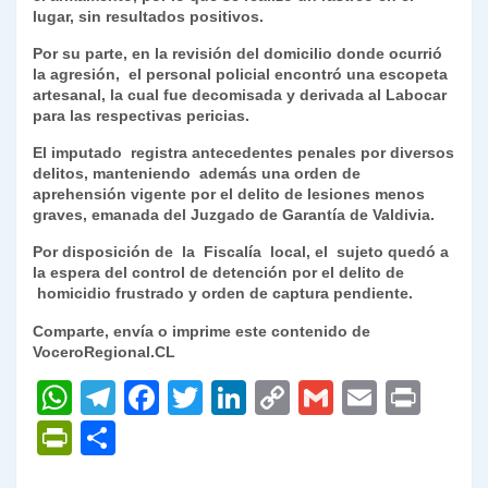
lugar, sin resultados positivos.
Por su parte, en la revisión del domicilio donde ocurrió
la agresión, el personal policial encontró una escopeta
artesanal, la cual fue decomisada y derivada al Labocar
para las respectivas pericias.
El imputado registra antecedentes penales por diversos
delitos, manteniendo además una orden de
aprehensión vigente por el delito de lesiones menos
graves, emanada del Juzgado de Garantía de Valdivia.
Por disposición de la Fiscalía local, el sujeto quedó a
la espera del control de detención por el delito de
homicidio frustrado y orden de captura pendiente.
Comparte, envía o imprime este contenido de
VoceroRegional.CL
W
T
F
T
Li
C
G
E
P
h
el
a
w
n
o
m
m
ri
P
C
at
e
c
itt
k
p
ai
ai
nt
ri
o