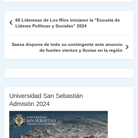
s
gr
e
er
e
y
l
l
nt
m
A
a
b
dI
Li
Fr
p
Navegación
60 Lideresas de Los Ríos iniciaron la “Escuela de
p
m
o
n
n
ie
ar
de
Líderes Políticas y Sociales” 2024
p
o
k
n
tir
entradas
k
dl
Saesa dispone de todo su contingente ante anuncio
de fuertes vientos y lluvias en la región
y
Universidad San Sebastián
Admisión 2024