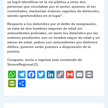
se logró identificar en la vía pública a otras dos
personas que circulaban por el sector, quienes, al ser
controlados, mantenían órdenes vigentes de detención,
siendo aprehendidos en el lugar”.
Respecto a los detenidos por el delito de receptación,
se trata de dos hombres mayores de edad sin
antecedentes policiales, en tanto los detenidos por las
ordenes pendientes son un hombre mayor de edad y un
menor de edad, ambos con antecedentes por distintos
delitos, quienes serán puestos a disposición de la
justicia.
Comparte, envía o imprime este contenido de
VoceroRegional.CL
W
T
F
T
Li
C
G
E
P
h
el
a
w
n
o
m
m
ri
P
C
at
e
c
itt
k
p
ai
ai
nt
ri
o
s
gr
e
er
e
y
l
l
nt
m
A
a
b
dI
Li
Fr
p
Navegación