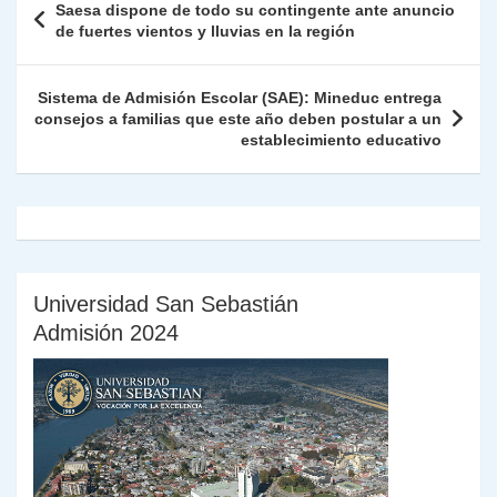
Saesa dispone de todo su contingente ante anuncio
p
m
o
n
n
ie
ar
de
de fuertes vientos y lluvias en la región
p
o
k
n
tir
entradas
k
dl
Sistema de Admisión Escolar (SAE): Mineduc entrega
consejos a familias que este año deben postular a un
y
establecimiento educativo
Universidad San Sebastián
Admisión 2024