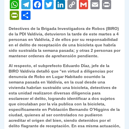
W
T
F
T
Li
C
G
E
P
h
el
a
w
n
o
m
m
ri
P
C
at
e
c
itt
k
p
ai
ai
nt
ri
o
Detectives de la Brigada Investigadora de Robos (BIRO)
s
gr
e
er
e
y
l
l
nt
m
de la PDI Valdivia, detuvieron la tarde de este martes a 4
A
a
b
dI
Li
personas en Valdivia, 2 de ellos por su responsabilidad
Fr
p
en el delito de receptación de una bicicleta que habría
p
m
o
n
n
ie
ar
sido sustraída la semana pasada; y otras 2 personas por
mantener ordenes de aprehensión pendiente.
p
o
k
n
tir
Al respecto, el subprefecto Eduardo Díaz, jefe de la
k
dl
BIRO Valdivia detalló que “en virtud a diligencias por
denuncia de Robo en Lugar Habitado ocurrido la
y
semana pasada en Valdivia, en la cual desde una
vivienda habrían sustraído una bicicleta, detectives de
esta unidad realizaron diversas diligencia para
esclarecer el delito, logrando identificar a dos sujetos
que circulaban por la vía publica con la bicicleta,
específicamente en Población Bernando O’Higgins de la
ciudad, quienes al ser controlados no pudieron
acreditar el origen del bien, siendo detenidos por el
delito flagrante de receptación. En esa misma actuación,