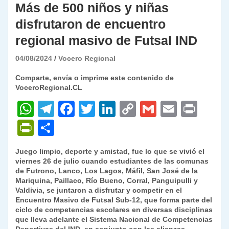
Más de 500 niños y niñas
disfrutaron de encuentro
regional masivo de Futsal IND
04/08/2024
Vocero Regional
Comparte, envía o imprime este contenido de
VoceroRegional.CL
W
T
F
T
Li
C
G
E
P
h
el
a
w
n
o
m
m
ri
P
C
at
e
c
itt
k
p
ai
ai
nt
ri
o
Juego limpio, deporte y amistad, fue lo que se vivió el
s
gr
e
er
e
y
l
l
nt
m
viernes 26 de julio cuando estudiantes de las comunas
A
a
b
dI
Li
de Futrono, Lanco, Los Lagos, Máfil, San José de la
Fr
p
Mariquina, Paillaco, Río Bueno, Corral, Panguipulli y
p
m
o
n
n
ie
ar
Valdivia, se juntaron a disfrutar y competir en el
Encuentro Masivo de Futsal Sub-12, que forma parte del
p
o
k
n
tir
ciclo de competencias escolares en diversas disciplinas
k
que lleva adelante el Sistema Nacional de Competencias
dl