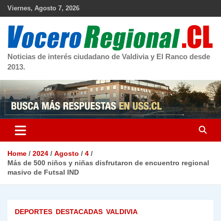
Skip
Viernes, Agosto 7, 2026
to
content
Noticias de interés ciudadano de Valdivia y El Ranco desde
2013.
Home
2024
Agosto
4
Más de 500 niños y niñas disfrutaron de encuentro regional
masivo de Futsal IND
DEPORTES
DESTACADAS
VALDIVIA