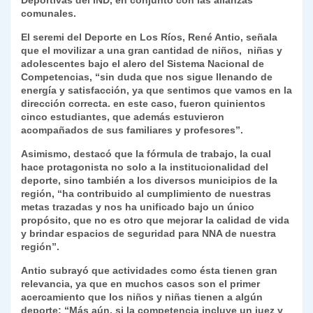
Deportivas del IND, en conjunto con las alianzas
y
comunales.
El seremi del Deporte en Los Ríos, René Antio, señala
que el movilizar a una gran cantidad de niños, niñas y
adolescentes bajo el alero del Sistema Nacional de
Competencias, “sin duda que nos sigue llenando de
energía y satisfacción, ya que sentimos que vamos en la
dirección correcta. en este caso, fueron quinientos
cinco estudiantes, que además estuvieron
acompañados de sus familiares y profesores”.
Asimismo, destacó que la fórmula de trabajo, la cual
hace protagonista no solo a la institucionalidad del
deporte, sino también a los diversos municipios de la
región, “ha contribuido al cumplimiento de nuestras
metas trazadas y nos ha unificado bajo un único
propósito, que no es otro que mejorar la calidad de vida
y brindar espacios de seguridad para NNA de nuestra
región”.
Antio subrayó que actividades como ésta tienen gran
relevancia, ya que en muchos casos son el primer
acercamiento que los niños y niñas tienen a algún
deporte: “Más aún, si la competencia incluye un juez y