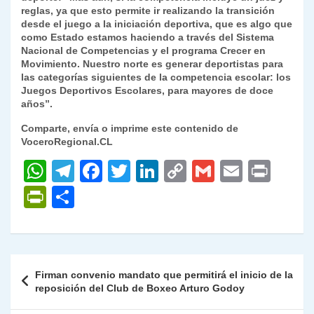
reglas, ya que esto permite ir realizando la transición
desde el juego a la iniciación deportiva, que es algo que
como Estado estamos haciendo a través del Sistema
Nacional de Competencias y el programa Crecer en
Movimiento. Nuestro norte es generar deportistas para
las categorías siguientes de la competencia escolar: los
Juegos Deportivos Escolares, para mayores de doce
años”.
Comparte, envía o imprime este contenido de
VoceroRegional.CL
W
T
F
T
Li
C
G
E
P
h
el
a
w
n
o
m
m
ri
P
C
at
e
c
itt
k
p
ai
ai
nt
ri
o
s
gr
e
er
e
y
l
l
nt
m
A
a
b
dI
Li
Fr
p
Navegación
Firman convenio mandato que permitirá el inicio de la
p
m
o
n
n
ie
ar
de
reposición del Club de Boxeo Arturo Godoy
p
o
k
n
tir
entradas