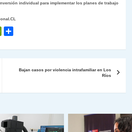
nversión individual para implementar los planes de trabajo
ional.CL
P
C
ri
o
nt
m
Fr
p
ie
ar
Bajan casos por violencia intrafamiliar en Los
n
tir
Ríos
dl
y