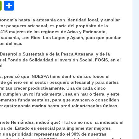
P
C
ri
o
ronomía hasta la artesanía con identidad local, y ampliar
nt
m
or pesquero artesanal, es parte del propósito de la
416 mujeres de las regiones de Arica y Parinacota,
Fr
p
 Araucanía, Los Ríos, Los Lagos y Aysén, para que puedan
ie
ar
os del mar.
n
tir
e Desarrollo Sustentable de la Pesca Artesanal y de la
el Fondo de Solidaridad e Inversión Social, FOSIS, en el
dl
l.
y
a, precisó que INDESPA tiene dentro de sus focos el
 de género en el sector pesquero artesanal y para darles
rmitan crecer productivamente. Una de cada cinco
s cumplen un rol fundamental, sea en mar o tierra, y este
 elementos fundamentales, para que avancen o consoliden
er gastronomía marina hasta producir artesanías únicas
varrete Hernández, indicó que: “Tal como nos ha indicado el
icios del Estado es esencial para implementar mejores
on una prioridad; representando el 90% de nuestras