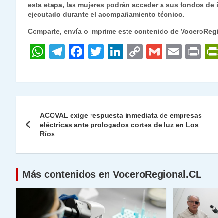
esta etapa, las mujeres podrán acceder a sus fondos de i
ejecutado durante el acompañamiento técnico.
Comparte, envía o imprime este contenido de VoceroReg
W
T
F
T
Li
C
G
E
P
h
el
a
w
n
o
m
m
ri
at
e
c
itt
k
p
ai
ai
nt
s
gr
e
er
e
y
l
l
Navegación
A
a
b
dI
Li
ACOVAL exige respuesta inmediata de empresas
de
eléctricas ante prologados cortes de luz en Los
p
m
o
n
n
Ríos
p
o
k
entradas
k
Más contenidos en VoceroRegional.CL