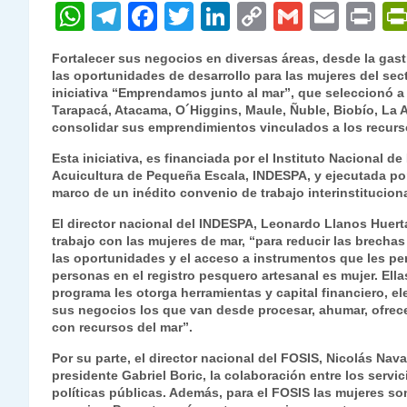
W
T
F
T
Li
C
G
E
P
h
el
a
w
n
o
m
m
ri
Fortalecer sus negocios en diversas áreas, desde la gast
at
e
c
itt
k
p
ai
ai
nt
las oportunidades de desarrollo para las mujeres del sect
iniciativa “Emprendamos junto al mar”, que seleccionó a 
s
gr
e
er
e
y
l
l
Tarapacá, Atacama, O´Higgins, Maule, Ñuble, Biobío, La
A
a
b
dI
Li
consolidar sus emprendimientos vinculados a los recurs
p
m
o
n
n
Esta iniciativa, es financiada por el Instituto Nacional d
Acuicultura de Pequeña Escala, INDESPA, y ejecutada por 
p
o
k
marco de un inédito convenio de trabajo interinstituciona
k
El director nacional del INDESPA, Leonardo Llanos Huert
trabajo con las mujeres de mar, “para reducir las brechas
las oportunidades y el acceso a instrumentos que les pe
personas en el registro pesquero artesanal es mujer. Ella
programa les otorga herramientas y capital financiero,
sus negocios los que van desde procesar, ahumar, ofrec
con recursos del mar”.
Por su parte, el director nacional del FOSIS, Nicolás Na
presidente Gabriel Boric, la colaboración entre los serv
políticas públicas. Además, para el FOSIS las mujeres s