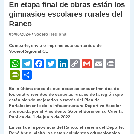
En etapa final de obras están los
gimnasios escolares rurales del
Ranco
05/08/2024
Vocero Regional
Comparte, envía o imprime este contenido de
VoceroRegional.CL
W
T
F
T
Li
C
G
E
P
h
el
a
w
n
o
m
m
ri
P
C
at
e
c
itt
k
p
ai
ai
nt
ri
o
En la última etapa de sus obras se encuentran dos de
s
gr
e
er
e
y
l
l
nt
m
los cuatro recintos de escuelas rurales de la región que
A
a
b
dI
Li
están siendo mejorados a través del Plan de
Fr
p
Fortalecimiento de la Infraestructura Deportiva Escolar,
p
m
o
n
n
ie
ar
anunciada por el Presidente Gabriel Boric en su Cuenta
Pública del 1 de junio de 2022.
p
o
k
n
tir
En visita a la provincia del Ranco, el seremi del Deporte,
k
dl
René Antio, visitó los establecimientos educacionales