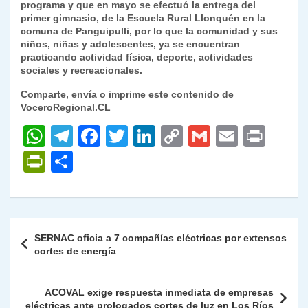
programa y que en mayo se efectuó la entrega del
primer gimnasio, de la Escuela Rural Llonquén en la
comuna de Panguipulli, por lo que la comunidad y sus
niños, niñas y adolescentes, ya se encuentran
practicando actividad física, deporte, actividades
sociales y recreacionales.
Comparte, envía o imprime este contenido de
VoceroRegional.CL
W
T
F
T
Li
C
G
E
P
h
el
a
w
n
o
m
m
ri
P
C
at
e
c
itt
k
p
ai
ai
nt
ri
o
s
gr
e
er
e
y
l
l
nt
m
A
a
b
dI
Li
Fr
p
Navegación
SERNAC oficia a 7 compañías eléctricas por extensos
p
m
o
n
n
ie
ar
de
cortes de energía
p
o
k
n
tir
entradas
k
dl
ACOVAL exige respuesta inmediata de empresas
eléctricas ante prologados cortes de luz en Los Ríos