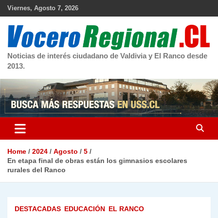
Skip
Viernes, Agosto 7, 2026
to
content
Noticias de interés ciudadano de Valdivia y El Ranco desde
2013.
Home
2024
Agosto
5
En etapa final de obras están los gimnasios escolares
rurales del Ranco
DESTACADAS
EDUCACIÓN
EL RANCO