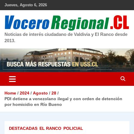
Skip
Jueves, Agosto 6, 2026
to
content
Noticias de interés ciudadano de Valdivia y El Ranco desde
2013.
Home
2024
Agosto
28
PDI detiene a venezolano ilegal y con orden de detención
por homicidio en Río Bueno
DESTACADAS
EL RANCO
POLICIAL