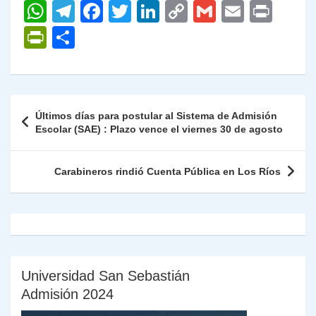
W
T
F
T
Li
C
G
E
P
h
el
a
w
n
o
m
m
ri
P
C
at
e
c
itt
k
p
ai
ai
nt
ri
o
s
gr
e
er
e
y
l
l
nt
m
A
a
b
dI
Li
Fr
p
Navegación
Últimos días para postular al Sistema de Admisión
p
m
o
n
n
ie
ar
de
Escolar (SAE) : Plazo vence el viernes 30 de agosto
p
o
k
n
tir
entradas
k
dl
Carabineros rindió Cuenta Pública en Los Ríos
y
Universidad San Sebastián
Admisión 2024