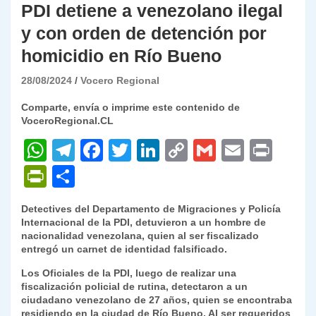
PDI detiene a venezolano ilegal
y con orden de detención por
homicidio en Río Bueno
28/08/2024
Vocero Regional
Comparte, envía o imprime este contenido de
VoceroRegional.CL
W
T
F
T
Li
C
G
E
P
h
el
a
w
n
o
m
m
ri
P
C
at
e
c
itt
k
p
ai
ai
nt
ri
o
Detectives del Departamento de Migraciones y Policía
s
gr
e
er
e
y
l
l
nt
m
Internacional de la PDI, detuvieron a un hombre de
A
a
b
dI
Li
nacionalidad venezolana, quien al ser fiscalizado
Fr
p
entregó un carnet de identidad falsificado.
p
m
o
n
n
ie
ar
Los Oficiales de la PDI, luego de realizar una
p
o
k
n
tir
fiscalización policial de rutina, detectaron a un
ciudadano venezolano de 27 años, quien se encontraba
k
dl
residiendo en la ciudad de Río Bueno. Al ser requeridos