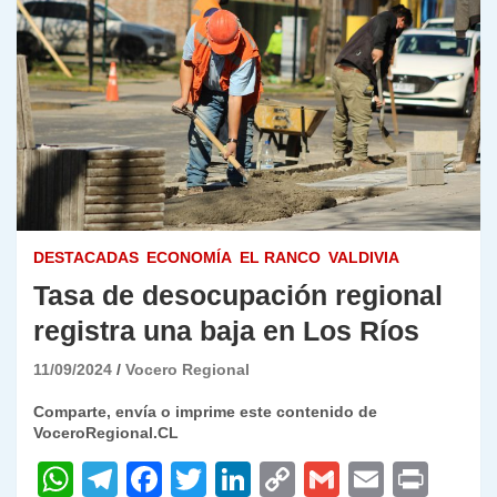
DESTACADAS
ECONOMÍA
EL RANCO
VALDIVIA
Tasa de desocupación regional
registra una baja en Los Ríos
11/09/2024
Vocero Regional
Comparte, envía o imprime este contenido de
VoceroRegional.CL
W
T
F
T
Li
C
G
E
P