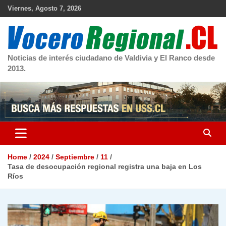
Skip
Viernes, Agosto 7, 2026
to
content
Noticias de interés ciudadano de Valdivia y El Ranco desde
2013.
Home
2024
Septiembre
11
Tasa de desocupación regional registra una baja en Los
Ríos