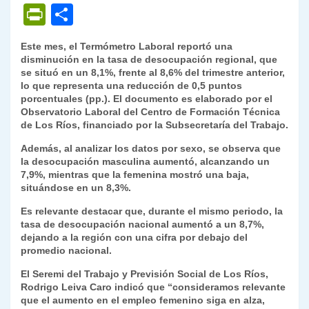
h
el
a
w
n
o
m
m
ri
P
C
at
e
c
itt
k
p
ai
ai
nt
ri
o
Este mes, el Termómetro Laboral reportó una
s
gr
e
er
e
y
l
l
nt
m
disminución en la tasa de desocupación regional, que
A
a
b
dI
Li
se situó en un 8,1%, frente al 8,6% del trimestre anterior,
Fr
p
lo que representa una reducción de 0,5 puntos
p
m
o
n
n
ie
ar
porcentuales (pp.). El documento es elaborado por el
Observatorio Laboral del Centro de Formación Técnica
p
o
k
n
tir
de Los Ríos, financiado por la Subsecretaría del Trabajo.
k
dl
Además, al analizar los datos por sexo, se observa que
la desocupación masculina aumentó, alcanzando un
y
7,9%, mientras que la femenina mostró una baja,
situándose en un 8,3%.
Es relevante destacar que, durante el mismo periodo, la
tasa de desocupación nacional aumentó a un 8,7%,
dejando a la región con una cifra por debajo del
promedio nacional.
El Seremi del Trabajo y Previsión Social de Los Ríos,
Rodrigo Leiva Caro indicó que “consideramos relevante
que el aumento en el empleo femenino siga en alza,