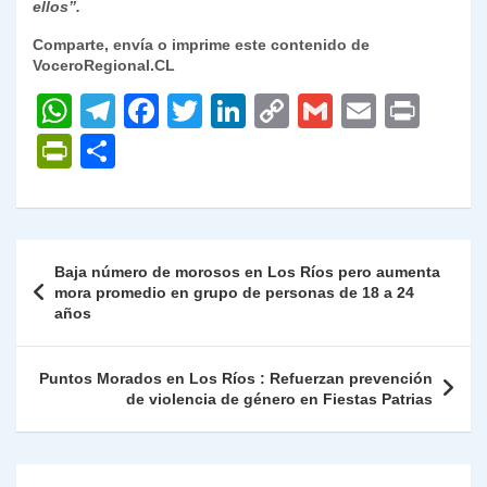
ellos”.
Comparte, envía o imprime este contenido de
VoceroRegional.CL
W
T
F
T
Li
C
G
E
P
h
el
a
w
n
o
m
m
ri
P
C
at
e
c
itt
k
p
ai
ai
nt
ri
o
s
gr
e
er
e
y
l
l
nt
m
A
a
b
dI
Li
Fr
p
Navegación
Baja número de morosos en Los Ríos pero aumenta
p
m
o
n
n
ie
ar
de
mora promedio en grupo de personas de 18 a 24
p
o
k
años
n
tir
entradas
k
dl
Puntos Morados en Los Ríos : Refuerzan prevención
y
de violencia de género en Fiestas Patrias