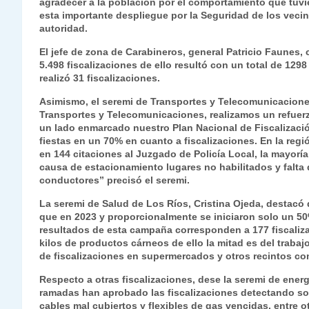
agradecer a la población por el comportamiento que tuvi
esta importante despliegue por la Seguridad de los vecin
autoridad.
El jefe de zona de Carabineros, general Patricio Faunes, c
5.498 fiscalizaciones de ello resultó con un total de 129
realizó 31 fiscalizaciones.
Asimismo, el seremi de Transportes y Telecomunicacione
Transportes y Telecomunicaciones, realizamos un refuerzo
un lado enmarcado nuestro Plan Nacional de Fiscalizaci
fiestas en un 70% en cuanto a fiscalizaciones. En la regi
en 144 citaciones al Juzgado de Policía Local, la mayoría
causa de estacionamiento lugares no habilitados y falta
conductores” precisó el seremi.
La seremi de Salud de Los Ríos, Cristina Ojeda, destacó 
que en 2023 y proporcionalmente se iniciaron solo un 50
resultados de esta campaña corresponden a 177 fiscaliz
kilos de productos cárneos de ello la mitad es del trabaj
de fiscalizaciones en supermercados y otros recintos co
Respecto a otras fiscalizaciones, dese la seremi de ener
ramadas han aprobado las fiscalizaciones detectando sol
cables mal cubiertos y flexibles de gas vencidas, entre 