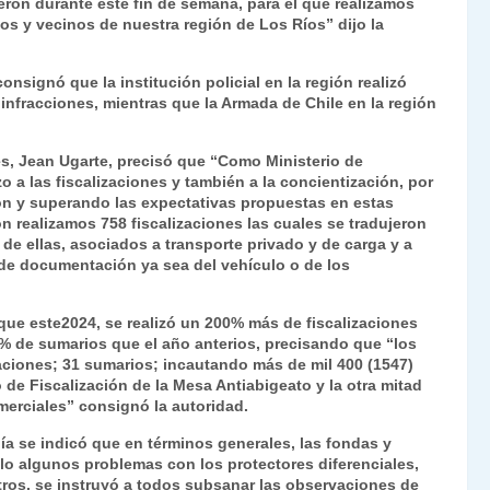
eron durante este fin de semana, para el que realizamos
os y vecinos de nuestra región de Los Ríos” dijo la
onsignó que la institución policial en la región realizó
8 infracciones, mientras que la Armada de Chile en la región
s, Jean Ugarte, precisó que “Como Ministerio de
 a las fiscalizaciones y también a la concientización, por
ón y superando las expectativas propuestas en estas
ón realizamos 758 fiscalizaciones las cuales se tradujeron
 de ellas, asociados a transporte privado y de carga y a
 de documentación ya sea del vehículo o de los
que este2024, se realizó un 200% más de fiscalizaciones
% de sumarios que el año anterios, precisando que “los
aciones; 31 sumarios; incautando más de mil 400 (1547)
o de Fiscalización de la Mesa Antiabigeato y la otra mitad
merciales” consignó la autoridad.
gía se indicó que en términos generales, las fondas y
o algunos problemas con los protectores diferenciales,
otros, se instruyó a todos subsanar las observaciones de