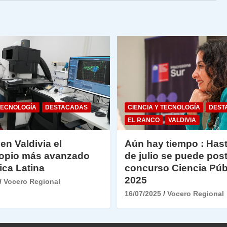
dl
y
TECNOLOGÍA
DESTACADAS
CIENCIA Y TECNOLOGÍA
DEST
EL RANCO
VALDIVIA
 en Valdivia el
Aún hay tiempo : Hast
opio más avanzado
de julio se puede post
ica Latina
concurso Ciencia Púb
2025
Vocero Regional
16/07/2025
Vocero Regional