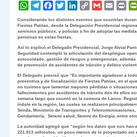
W
T
F
T
Li
C
G
E
P
h
el
a
w
n
o
m
m
ri
Considerando los distintos eventos que ocurrirían duran
at
e
c
itt
k
p
ai
ai
nt
Fiestas Patrias, desde la Delegación Presidencial regiona
servicios públicos, y policías a fin de adoptar las medid
s
gr
e
er
e
y
l
l
personas en estas fiestas.
A
a
b
dI
Li
Así lo explicó el Delegado Presidencial, Jorge Alvial Pan
p
m
o
n
n
Seguridad contempló la articulación del despliegue operat
autocuidado, gestión de riesgos y emergencias, además d
p
o
k
de prevención de accidentes de tránsito y delitos violen
k
El Delegado precisó que “Es importante agradecer a todo
preventiva y de fiscalización de Fiestas Patrias, en el q
no tuvimos que lamentar mayores pérdidas o situaciones
fallecimientos por accidentes de tránsito dos de ellos oc
semana largo que ocurrió en la comuna de Lanco. Regist
índole en la región, las cuales se realizaron principalme
Senda, Ministerio de Transportes y Telecomunicaciones, 
Gendarmería, Seremi salud, Seremi de Energía, entre otr
La autoridad agregó que “según los datos que nos han e
221.913 vehículos, un poco menos de lo proyectado sin e