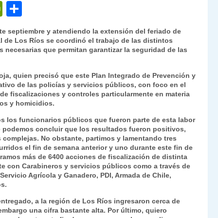
P
C
ri
o
te septiembre y atendiendo la extensión del feriado de
nt
m
l de Los Ríos se coordinó el trabajo de las distintos
as necesarias que permitan garantizar la seguridad de las
Fr
p
ie
ar
toja, quien precisó que este Plan Integrado de Prevención y
n
tir
ivo de las policías y servicios públicos, con foco en el
e fiscalizaciones y controles particularmente en materia
dl
tos y homicidios.
y
s los funcionarios públicos que fueron parte de esta labor
ue podemos concluir que los resultados fueron positivos,
 complejas. No obstante, partimos y lamentando tres
urridos el fin de semana anterior y uno durante este fin de
ramos más de 6400 acciones de fiscalización de distinta
nte con Carabineros y servicios públicos como a través de
Servicio Agrícola y Ganadero, PDI, Armada de Chile,
os.
ntregado, a la región de Los Ríos ingresaron cerca de
mbargo una cifra bastante alta. Por último, quiero