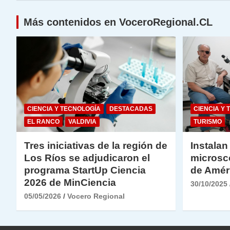
p
o
k
entradas
k
Más contenidos en VoceroRegional.CL
CIENCIA Y TECNOLOGÍA
DESTACADAS
CIENCIA Y 
EL RANCO
VALDIVIA
TURISMO
Tres iniciativas de la región de
Instalan
Los Ríos se adjudicaron el
microsc
programa StartUp Ciencia
de Amér
2026 de MinCiencia
30/10/2025
05/05/2026
Vocero Regional