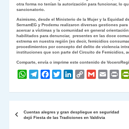
otra forma no tenían la autorización para funcionar, lo q
sancionatorio.
Asimismo, desde el Ministerio de la Mujer y la Equidad 
SernamEG y Prodemu realizaron diversas gestiones para m
acercar a víctimas y la comunidad en general orientació
habilitados para denunciar, presentes en las doce comun
extrema en nuestra región (es decir, femicidios consumado
procedimientos por concepto del delito de violencia intra
instituciones que son parte del Circuito de Femicidios
Comparte, envía o imprime este contenido de VoceroReg
W
T
F
T
Li
C
G
E
P
h
el
a
w
n
o
m
m
ri
at
e
c
itt
k
p
ai
ai
nt
s
gr
e
er
e
y
l
l
Navegación
A
a
b
dI
Li
Cuentas alegres y gran despliegue en seguridad
de
dejó Fiesta de las Tradiciones en Valdivia
p
m
o
n
n