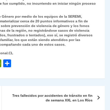
ue fue cumplido, no incurriendo en iniciar ningún proceso
de Género por medio de los equipos de la SEREMI,
aterializar cerca de 20 puntos informativos a fin de
n sobre prevención de violencia de género y los fonos
as de la región, no registrándose casos de violencia
s, frustrados o tentados), eso sí, se registró diversos
familiar, los que están siendo atendidos por las
, acompañando cada uno de estos casos.
ional.CL
P
C
ri
o
nt
m
Fr
p
ie
ar
Tres fallecidos por accidentes de tránsito en fin
n
tir
de semana XXL en Los Ríos