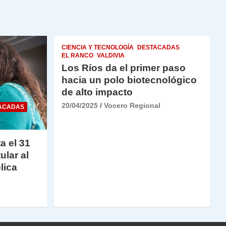
CIENCIA Y TECNOLOGÍA
DESTACADAS
EL RANCO
VALDIVIA
Los Ríos da el primer paso
hacia un polo biotecnológico
de alto impacto
20/04/2025
Vocero Regional
ACADAS
a el 31
ular al
lica