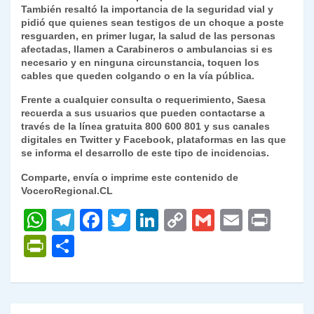
También resaltó la importancia de la seguridad vial y
pidió que quienes sean testigos de un choque a poste
resguarden, en primer lugar, la salud de las personas
afectadas, llamen a Carabineros o ambulancias si es
necesario y en ninguna circunstancia, toquen los
cables que queden colgando o en la vía pública.
Frente a cualquier consulta o requerimiento, Saesa
recuerda a sus usuarios que pueden contactarse a
través de la línea gratuita 800 600 801 y sus canales
digitales en Twitter y Facebook, plataformas en las que
se informa el desarrollo de este tipo de incidencias.
Comparte, envía o imprime este contenido de
VoceroRegional.CL
W
T
F
T
Li
C
G
E
P
h
el
a
w
n
o
m
m
ri
P
C
at
e
c
itt
k
p
ai
ai
nt
ri
o
s
gr
e
er
e
y
l
l
nt
m
A
a
b
dI
Li
Fr
p