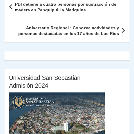
Navegación
PDI detiene a cuatro personas por sustracción de
p
m
o
n
n
ie
ar
de
madera en Panguipulli y Mariquina
p
o
k
n
tir
entradas
k
dl
Aniversario Regional : Conozca actividades y
personas destacadas en los 17 años de Los Ríos
y
Universidad San Sebastián
Admisión 2024