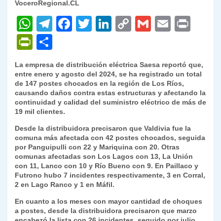
VoceroRegional.CL
W
T
F
T
Li
C
G
E
P
h
el
a
w
n
o
m
m
ri
P
C
at
e
c
itt
k
p
ai
ai
nt
ri
o
La empresa de distribución eléctrica Saesa reportó que,
s
gr
e
er
e
y
l
l
nt
m
entre enero y agosto del 2024, se ha registrado un total
A
a
b
dI
Li
de 147 postes chocados en la región de Los Ríos,
Fr
p
causando daños contra estas estructuras y afectando la
p
m
o
n
n
ie
ar
continuidad y calidad del suministro eléctrico de más de
19 mil clientes.
p
o
k
n
tir
Desde la distribuidora precisaron que Valdivia fue la
k
dl
comuna más afectada con 42 postes chocados, seguida
por Panguipulli con 22 y Mariquina con 20. Otras
y
comunas afectadas son Los Lagos con 13, La Unión
con 11, Lanco con 10 y Río Bueno con 9. En Paillaco y
Futrono hubo 7 incidentes respectivamente, 3 en Corral,
2 en Lago Ranco y 1 en Máfil.
En cuanto a los meses con mayor cantidad de choques
a postes, desde la distribuidora precisaron que marzo
encabezó la lista con 26 incidentes, seguido por julio