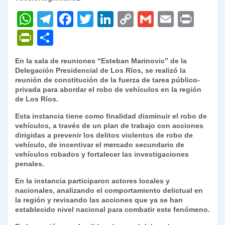
W
T
F
T
Li
C
G
E
P
h
el
a
w
n
o
m
m
ri
P
C
at
e
c
itt
k
p
ai
ai
nt
ri
o
En la sala de reuniones “Esteban Marinovic” de la
s
gr
e
er
e
y
l
l
nt
m
Delegación Presidencial de Los Ríos, se realizó la
A
a
b
dI
Li
reunión de constitución de la fuerza de tarea público-
Fr
p
privada para abordar el robo de vehículos en la región
p
m
o
n
n
ie
ar
de Los Ríos.
p
o
k
n
tir
Esta instancia tiene como finalidad disminuir el robo de
vehículos, a través de un plan de trabajo con acciones
k
dl
dirigidas a prevenir los delitos violentos de robo de
vehículo, de incentivar el mercado secundario de
y
vehículos robados y fortalecer las investigaciones
penales.
En la instancia participaron actores locales y
nacionales, analizando el comportamiento delictual en
la región y revisando las acciones que ya se han
establecido nivel nacional para combatir este fenómeno.