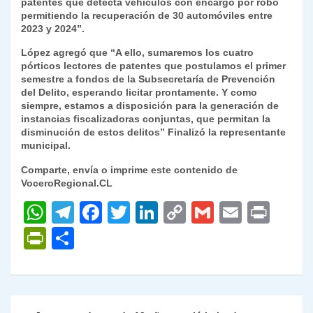
patentes que detecta vehículos con encargo por robo
permitiendo la recuperación de 30 automóviles entre
2023 y 2024”.
López agregó que “A ello, sumaremos los cuatro
pórticos lectores de patentes que postulamos el primer
semestre a fondos de la Subsecretaría de Prevención
del Delito, esperando licitar prontamente. Y como
siempre, estamos a disposición para la generación de
instancias fiscalizadoras conjuntas, que permitan la
disminución de estos delitos” Finalizó la representante
municipal.
Comparte, envía o imprime este contenido de
VoceroRegional.CL
W
T
F
T
Li
C
G
E
P
h
el
a
w
n
o
m
m
ri
P
C
at
e
c
itt
k
p
ai
ai
nt
ri
o
s
gr
e
er
e
y
l
l
nt
m
A
a
b
dI
Li
Fr
p
Navegación