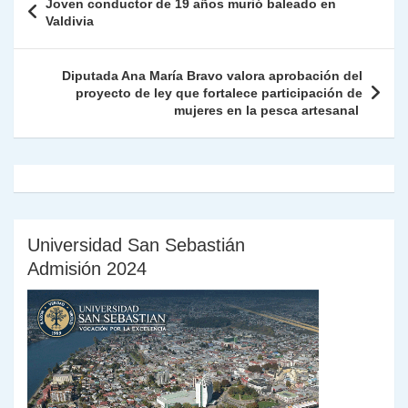
Joven conductor de 19 años murió baleado en
p
m
o
n
n
ie
ar
de
Valdivia
p
o
k
n
tir
entradas
k
dl
Diputada Ana María Bravo valora aprobación del
proyecto de ley que fortalece participación de
y
mujeres en la pesca artesanal
Universidad San Sebastián
Admisión 2024