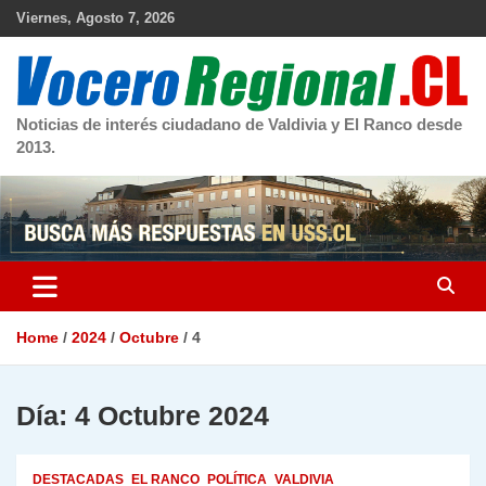
Skip
Viernes, Agosto 7, 2026
to
content
Noticias de interés ciudadano de Valdivia y El Ranco desde
2013.
Home
2024
Octubre
4
Día:
4 Octubre 2024
DESTACADAS
EL RANCO
POLÍTICA
VALDIVIA