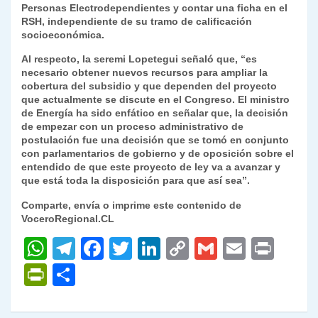
Personas Electrodependientes y contar una ficha en el
RSH, independiente de su tramo de calificación
socioeconómica.
Al respecto, la seremi Lopetegui señaló que, “es
necesario obtener nuevos recursos para ampliar la
cobertura del subsidio y que dependen del proyecto
que actualmente se discute en el Congreso. El ministro
de Energía ha sido enfático en señalar que, la decisión
de empezar con un proceso administrativo de
postulación fue una decisión que se tomó en conjunto
con parlamentarios de gobierno y de oposición sobre el
entendido de que este proyecto de ley va a avanzar y
que está toda la disposición para que así sea”.
Comparte, envía o imprime este contenido de
VoceroRegional.CL
W
T
F
T
Li
C
G
E
P
h
el
a
w
n
o
m
m
ri
P
C
at
e
c
itt
k
p
ai
ai
nt
ri
o
s
gr
e
er
e
y
l
l