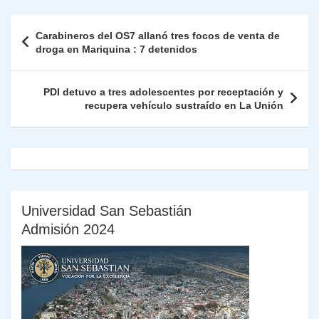
nt
m
A
a
b
dI
Li
Fr
p
Navegación
Carabineros del OS7 allanó tres focos de venta de
p
m
o
n
n
ie
ar
de
droga en Mariquina : 7 detenidos
p
o
k
n
tir
entradas
k
dl
PDI detuvo a tres adolescentes por receptación y
recupera vehículo sustraído en La Unión
y
Universidad San Sebastián
Admisión 2024