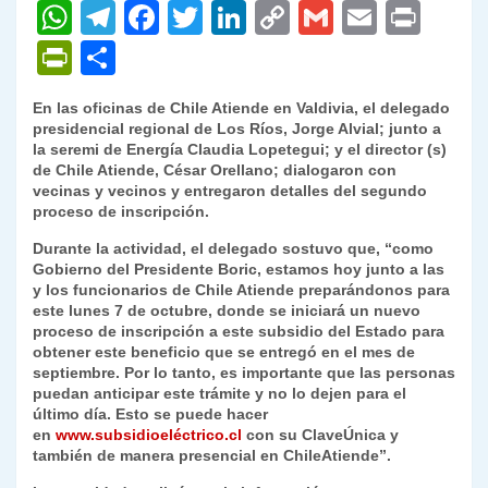
W
T
F
T
Li
C
G
E
P
h
el
a
w
n
o
m
m
ri
P
C
at
e
c
itt
k
p
ai
ai
nt
ri
o
En las oficinas de Chile Atiende en Valdivia, el delegado
s
gr
e
er
e
y
l
l
nt
m
presidencial regional de Los Ríos, Jorge Alvial; junto a
A
a
b
dI
Li
la seremi de Energía Claudia Lopetegui; y el director (s)
Fr
p
de Chile Atiende, César Orellano; dialogaron con
p
m
o
n
n
ie
ar
vecinas y vecinos y entregaron detalles del segundo
proceso de inscripción.
p
o
k
n
tir
Durante la actividad, el delegado sostuvo que, “como
k
dl
Gobierno del Presidente Boric, estamos hoy junto a las
y los funcionarios de Chile Atiende preparándonos para
y
este lunes 7 de octubre, donde se iniciará un nuevo
proceso de inscripción a este subsidio del Estado para
obtener este beneficio que se entregó en el mes de
septiembre. Por lo tanto, es importante que las personas
puedan anticipar este trámite y no lo dejen para el
último día. Esto se puede hacer
en
www.subsidioeléctrico.cl
con su ClaveÚnica y
también de manera presencial en ChileAtiende”.