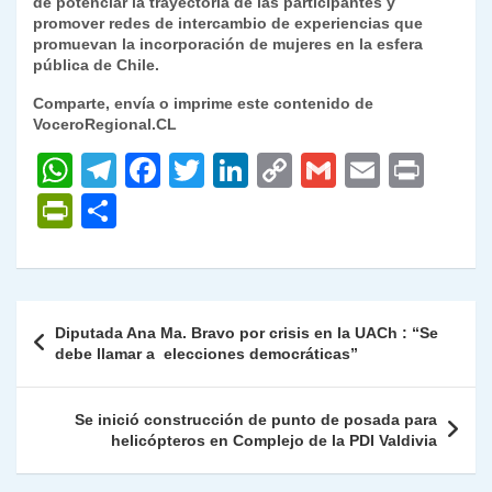
de potenciar la trayectoria de las participantes y
promover redes de intercambio de experiencias que
promuevan la incorporación de mujeres en la esfera
pública de Chile.
Comparte, envía o imprime este contenido de
VoceroRegional.CL
W
T
F
T
Li
C
G
E
P
h
el
a
w
n
o
m
m
ri
P
C
at
e
c
itt
k
p
ai
ai
nt
ri
o
s
gr
e
er
e
y
l
l
nt
m
A
a
b
dI
Li
Fr
p
Navegación
Diputada Ana Ma. Bravo por crisis en la UACh : “Se
p
m
o
n
n
ie
ar
de
debe llamar a elecciones democráticas”
p
o
k
n
tir
entradas
k
dl
Se inició construcción de punto de posada para
helicópteros en Complejo de la PDI Valdivia
y