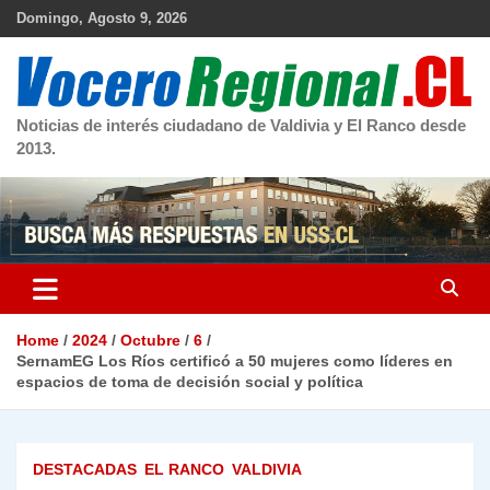
Skip
Domingo, Agosto 9, 2026
to
content
Noticias de interés ciudadano de Valdivia y El Ranco desde
2013.
Home
2024
Octubre
6
SernamEG Los Ríos certificó a 50 mujeres como líderes en
espacios de toma de decisión social y política
DESTACADAS
EL RANCO
VALDIVIA