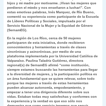
k
hijos y mi madre por motivarme. ¡Vivan las mujeres que
dl
perdieron el miedo y nos enseñaron a luchar!”. Con
y
estas emotivas palabras,
Inés Marquez
, de Río Bueno,
comentó su experiencia como participante de la Escuela
de Líderes Políticas y Sociales, impulsada por el
Servicio Nacional de la Mujer y la Equidad de Género
(SernamEG).
En la región de Los Ríos, cerca de 50 mujeres
participaron de esta iniciativa, donde recibieron
conocimientos y herramientas a través de clases
sincrónicas y asincrónicas, por medio de una
plataforma implementada por la Universidad Católica de
Valparaíso.
Paulina Taladriz Gutiérrez, directora
regional(s) de SernamEG
afirmó “como institución,
siempre estamos buscando las herramientas para llegar
a la diversidad de mujeres, y la participación política es
un área fundamental que se quiere relevar, sobre todo
porque las mujeres a través de estas herramientas
pueden alcanzar autonomía, empoderamiento, y
empezar a tener una dirigencia diferente sobre sus
vidas. Estaban todas muy satisfechas y conformes con
la experiencia y la verdad es que eso sólo nos
demuestra que como servicio tenemos que seguir