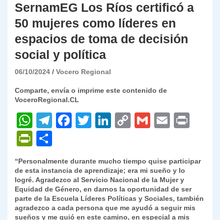
SernamEG Los Ríos certificó a
50 mujeres como líderes en
espacios de toma de decisión
social y política
06/10/2024
Vocero Regional
Comparte, envía o imprime este contenido de
VoceroRegional.CL
W
T
F
T
Li
C
G
E
P
h
el
a
w
n
o
m
m
ri
P
C
at
e
c
itt
k
p
ai
ai
nt
ri
o
“Personalmente durante mucho tiempo quise participar
s
gr
e
er
e
y
l
l
nt
m
de esta instancia de aprendizaje; era mi sueño y lo
A
a
b
dI
Li
logré. Agradezco al Servicio Nacional de la Mujer y
Fr
p
Equidad de Género, en darnos la oportunidad de ser
p
m
o
n
n
ie
ar
parte de la Escuela Líderes Políticas y Sociales, también
agradezco a cada persona que me ayudó a seguir mis
p
o
k
n
tir
sueños y me guió en este camino, en especial a mis